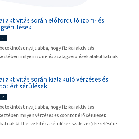
kai aktivitás során előforduló izom- és
agsérülések
.25.
 betekintést nyújt abba, hogy fizikai aktivitás
keztében milyen izom- és szalagsérülések alakulhatnak
kai aktivitás során kialakuló vérzéses és
tot ért sérülések
.25.
 betekintést nyújt abba, hogy fizikai aktivitás
eztében milyen vérzéses és csontot érő sérülések
hatnak ki. Illetve kitér a sérülések szakszerű kezelésére