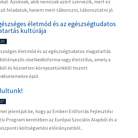
kat. Azoknak, akik nemcsak azért szervezik, mert ez
ző feladatuk, hanem mert táborozni, táboroztatni jó.
gészséges életmód és az egészségtudatos
tartás kultúrája
.20.
észséges életmód és az egészségtudatos magatartás
bbtényezős viselkedésforma vagy életstílus, amely a
dból és közvetlen környezetünkből hozott
edéselemekre épül.
dultunk!
27.
l jelentjük be, hogy az Emberi Erőforrás Fejlesztési
ív Program keretében az Európai Szociális Alapból és a
központi költségvetési előirányzatból...