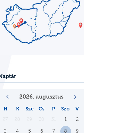
Naptár
2026. augusztus
H
K
Sze
Cs
P
Szo
V
27
28
29
30
31
1
2
3
4
5
6
7
8
9