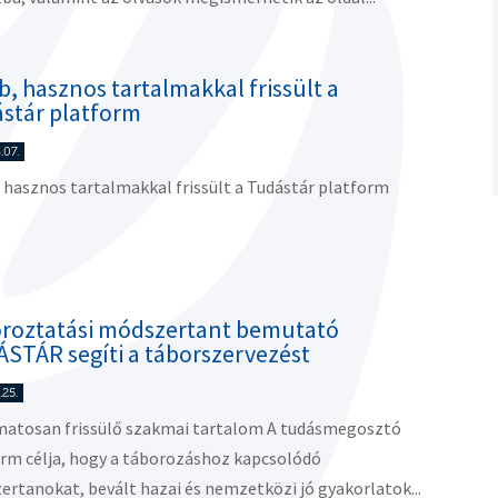
b, hasznos tartalmakkal frissült a
stár platform
.07.
 hasznos tartalmakkal frissült a Tudástár platform
roztatási módszertant bemutató
STÁR segíti a táborszervezést
.25.
matosan frissülő szakmai tartalom A tudásmegosztó
rm célja, hogy a táborozáshoz kapcsolódó
rtanokat, bevált hazai és nemzetközi jó gyakorlatok...