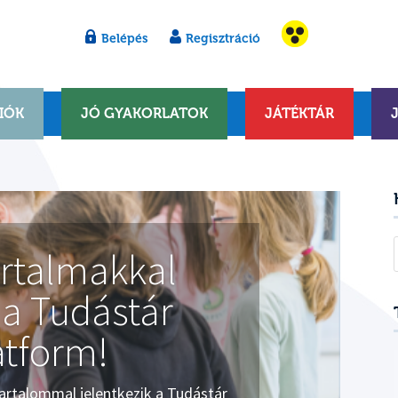
Belépés
Regisztráció
IÓK
JÓ GYAKORLATOK
JÁTÉKTÁR
artalmakkal
 a Tudástár
atform!
artalommal jelentkezik a Tudástár