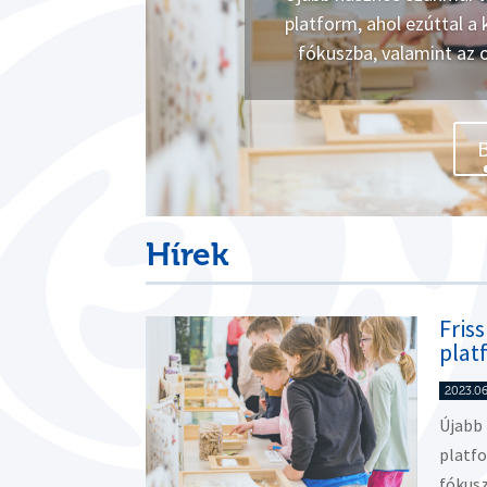
platform, ahol ezúttal 
fókuszba, valamint az 
Hírek
Fris
plat
2023.06
Újabb
platfo
fókusz