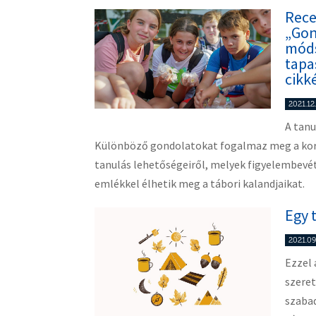
Rece
„Gon
móds
tapa
cikk
2021.12
A tan
Különböző gondolatokat fogalmaz meg a kor
tanulás lehetőségeiről, melyek figyelembev
emlékkel élhetik meg a tábori kalandjaikat.
Egy 
2021.09
Ezzel 
szeret
szabad