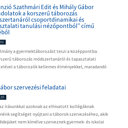
nzió Szathmári Edit és Mihály Gábor
dolatok a korszerű táborozás
zertanáról csoportdinamikai és
sztalati tanulási nézőpontból” című
éből
.02.
ulmány a gyermektáborozást teszi a középpontba.
szerű táborozás módszertanáról és tapasztalati
ételével a táborozók kellemes élményekkel, maradandó
tábor szervezési feladatai
.20.
az írásunkkal azoknak az elhivatott kollégáknak
nénk segítséget nyújtani a táborok szervezéséhez, akik
idejüket nem kímélve szerveznek gyermek- és iskolai