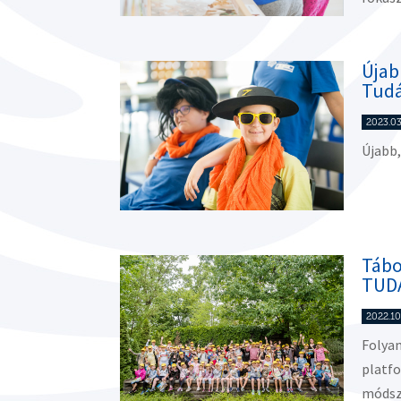
Újab
Tudá
2023.03
Újabb,
Tábo
TUDÁ
2022.10
Folya
platfo
módsze