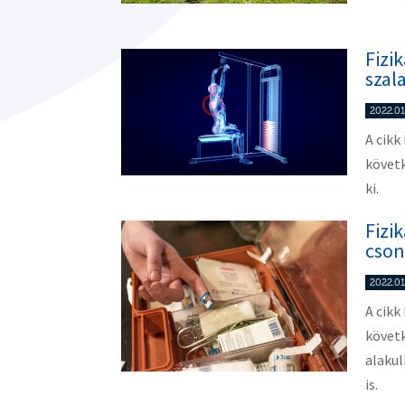
Fizi
szal
2022.01
A cikk
követ
ki.
Fizi
cson
2022.01
A cikk
követk
alakul
is.