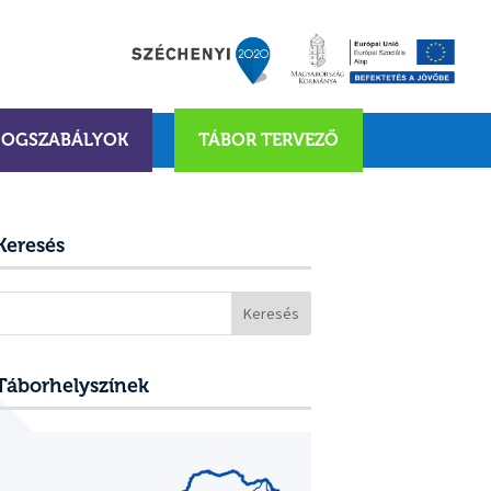
JOGSZABÁLYOK
TÁBOR TERVEZŐ
Keresés
Keresés:
Táborhelyszínek