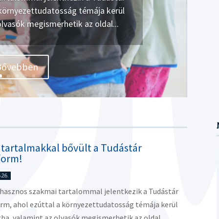
a környezettudatosság témája kerül
olvasók megismerhetik az oldal...
Bővebben
s tartalmakkal bővült a Tudástár
form!
.26.
 hasznos szakmai tartalommal jelentkezik a Tudástár
rm, ahol ezúttal a környezettudatosság témája kerül
ba, valamint az olvasók megismerhetik az oldal...