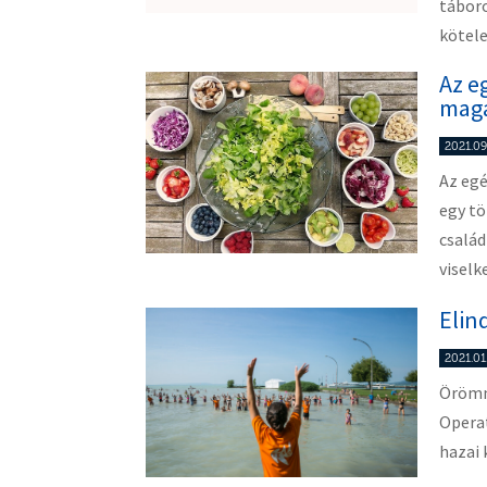
táboro
kötele
Az e
maga
2021.09
Az eg
egy tö
csalá
viselk
Elin
2021.01.
Örömme
Operat
hazai 