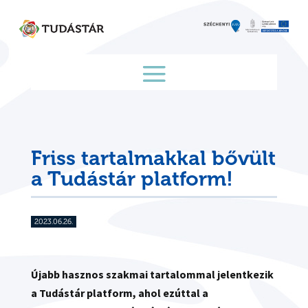
Skip
to
content
Friss tartalmakkal bővült
a Tudástár platform!
2023.06.26.
Újabb hasznos szakmai tartalommal jelentkezik
a Tudástár platform, ahol ezúttal a