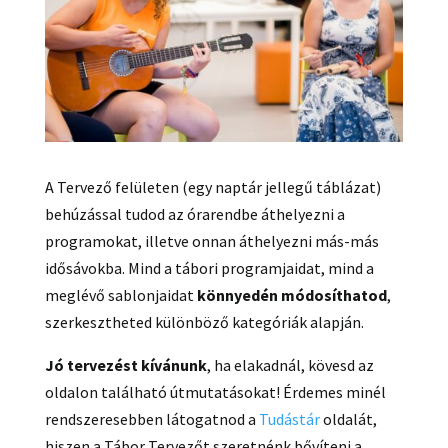
A Tervező felületen (egy naptár jellegű táblázat)
behúzással tudod az órarendbe áthelyezni a
programokat, illetve onnan áthelyezni más-más
idősávokba. Mind a tábori programjaidat, mind a
meglévő sablonjaidat
könnyedén módosíthatod
,
szerkesztheted különböző kategóriák alapján.
Jó tervezést kívánunk
, ha elakadnál, kövesd az
oldalon található útmutatásokat! Érdemes minél
rendszeresebben látogatnod a
Tudástár
oldalát,
hiszen a Tábor Tervezőt szeretnénk bővíteni a