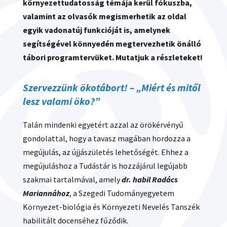
környezettudatosság témája kerül fókuszba,
valamint az olvasók megismerhetik az oldal
egyik vadonatúj funkcióját is, amelynek
segítségével könnyedén megtervezhetik önálló
tábori programtervüket. Mutatjuk a részleteket!
Szervezzünk ökotábort! – „Miért és mitől
lesz valami öko?”
Talán mindenki egyetért azzal az örökérvényű
gondolattal, hogy a tavasz magában hordozza a
megújulás, az újjászületés lehetőségét. Ehhez a
megújuláshoz a Tudástár is hozzájárul legújabb
szakmai tartalmával, amely
dr. habil Radács
Mariannához
, a Szegedi Tudományegyetem
Környezet-biológia és Környezeti Nevelés Tanszék
habilitált docenséhez fűződik.