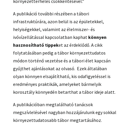
környezetterhelés csökkentésével.”
A publikáció további részében a tábori
infrastruktúrára, azon belül is az épületekkel,
helyiségekkel, valamint az élelmiszer- és
ivóvízellátással kapcsolatban kaphat
könnyen
hasznosítható tippek
et az érdeklődő. A cikk
folytatásában pedig a tábor környezettudatos
módon történő vezetése és a tábori élet kapcsán
gyűjthet ajánlásokat az olvasó. Ezek általában
olyan könnyen elsajátítható, kis odafigyeléssel is
eredményes praktikák, amelyeket bármelyik
korosztály könnyedén betarthat a tábor ideje alatt.
A publikációban megtalálható tanácsok
megszívlelésével nagyban hozzájárulunk egy sokkal
környezettudatosabb tábor megtartásához.