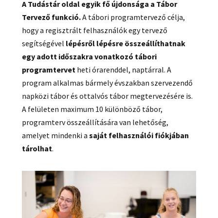
A Tudástár oldal egyik fő újdonsága a Tábor
Tervező funkció.
A tábori programtervező célja,
hogy a regisztrált felhasználók egy tervező
segítségével
lépésről lépésre összeállíthatnak
egy adott időszakra vonatkozó tábori
programtervet
heti órarenddel, naptárral. A
program alkalmas bármely évszakban szervezendő
napközi tábor és ottalvós tábor megtervezésére is.
A felületen maximum 10 különböző tábor,
programterv összeállítására van lehetőség,
amelyet mindenki a
saját felhasználói fiókjában
tárolhat
.