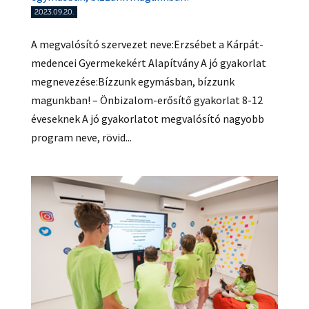
2023.09.20.
A megvalósító szervezet neve:Erzsébet a Kárpát-
medencei Gyermekekért Alapítvány A jó gyakorlat
megnevezése:Bízzunk egymásban, bízzunk
magunkban! – Önbizalom-erősítő gyakorlat 8-12
éveseknek A jó gyakorlatot megvalósító nagyobb
program neve, rövid...