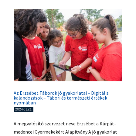
Az Erzsébet Táborok jó gyakorlatai – Digitális
kalandozások – Tábori és természeti értékek
nyomában
2024.01.23.
A megvalósító szervezet neve:Erzsébet a Kárpát-
medencei Gyermekekért Alapítvány A jó gyakorlat