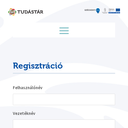
Skip
to
content
Regisztráció
Felhasználónév
Vezetéknév