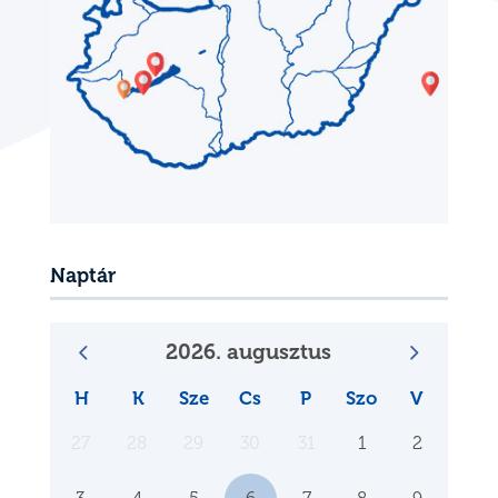
Naptár
2026. augusztus
H
K
Sze
Cs
P
Szo
V
27
28
29
30
31
1
2