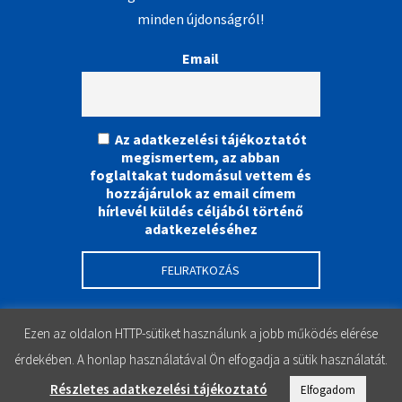
minden újdonságról!
Email
Az adatkezelési tájékoztatót
megismertem, az abban
foglaltakat tudomásul vettem és
hozzájárulok az email címem
hírlevél küldés céljából történő
adatkezeléséhez
Ezen az oldalon HTTP-sütiket használunk a jobb működés elérése
érdekében. A honlap használatával Ön elfogadja a sütik használatát.
Részletes adatkezelési tájékoztató
Elfogadom
Instagram
Facebook
YouTube