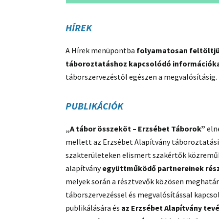
HÍREK
A Hírek menüpontba
folyamatosan feltöltj
táboroztatáshoz kapcsolódó információk
táborszervezéstől egészen a megvalósításig.
PUBLIKÁCIÓK
„A tábor összeköt – Erzsébet Táborok”
eln
mellett az Erzsébet Alapítvány táboroztatási
szakterületeken elismert szakértők közremű
alapítvány
együttműködő partnereinek rés
melyek során a résztvevők közösen meghatár
táborszervezéssel és megvalósítással kapcso
publikálására és
az Erzsébet Alapítvány tev