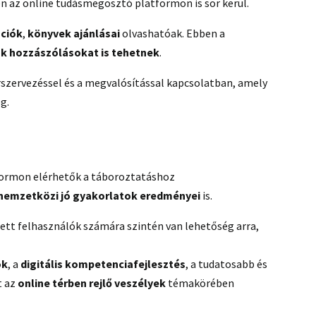
n az online tudásmegosztó platformon is sor kerül.
ációk
,
könyvek ajánlásai
olvashatóak. Ebben a
ók hozzászólásokat is tehetnek
.
szervezéssel és a megvalósítással kapcsolatban, amely
og.
formon elérhetők a táboroztatáshoz
 nemzetközi jó gyakorlatok eredményei
is.
tt felhasználók számára szintén van lehetőség arra,
ok
, a
digitális kompetenciafejlesztés
, a tudatosabb és
t az
online térben rejlő veszélyek
témakörében