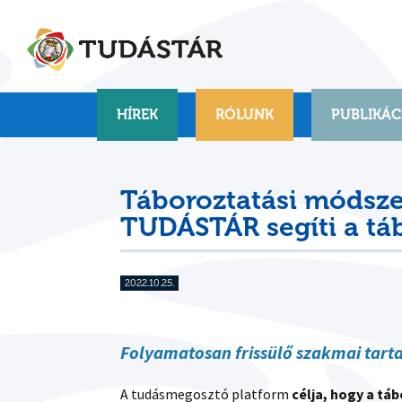
Skip
to
content
HÍREK
RÓLUNK
PUBLIKÁC
Táboroztatási módsz
TUDÁSTÁR segíti a tá
2022.10.25.
Folyamatosan frissülő szakmai tart
A tudásmegosztó platform
célja, hogy a t