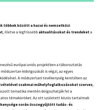
ük többek között a hazai és nemzetközi
at
, illetve a legfrissebb
aktualitásokat és trendeket
a
evezésű európai uniós projektben a táboroztatás
 módszertan kidolgozását is végzi, az egyes
ködésével. A módszertani tevékenység keretében az
zvételével szakmai műhelyfoglalkozásokat szervez
,
ozott tematika mentén dolgozhatják fel a
latos témaköröket. Az ott született közös tartalmak
ékenysége során összegyűjtött tudás- és