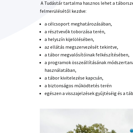
A Tudástár tartalma hasznos lehet a táborsz
felmerülésétől kezdve:
a célcsoport meghatározásában,
a résztvevők toborzása terén,
a helyszín kijelölésében,
az ellátás megszervezését tekintve,
a tábor megvalósítóinak felkészítésében,
a programok összeállításának módszertanáb
használatában,
a tábor kivitelezése kapcsán,
a biztonságos működtetés terén
egészen a visszajelzések gyűjtéséig és a tá