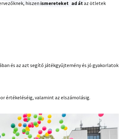
ervezőknek, hiszen
ismereteket ad át
az ötletek
an és az azt segítő játékgyűjtemény és jó gyakorlatok
bor értékeléséig, valamint az elszámolásig.