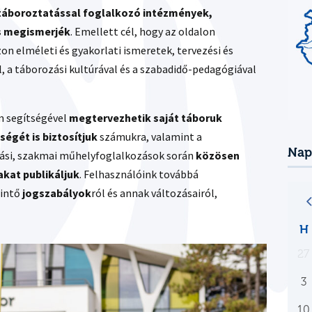
táboroztatással foglalkozó intézmények,
s megismerjék
. Emellett cél, hogy az oldalon
on elméleti és gyakorlati ismeretek, tervezési és
, a táborozási kultúrával és a szabadidő-pedagógiával
rm segítségével
megtervezhetik saját táboruk
égét is biztosítjuk
számukra, valamint a
Nap
tási, szakmai műhelyfoglalkozások során
közösen
kat publikáljuk
. Felhasználóink továbbá
rintő
jogszabályok
ról és annak változásairól,
H
27
3
10