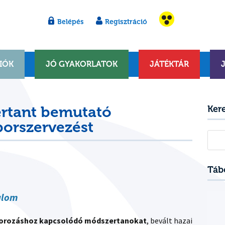
Belépés
Regisztráció
IÓK
JÓ GYAKORLATOK
JÁTÉKTÁR
ertant bemutató
Ker
borszervezést
Kere
Táb
alom
áborozáshoz kapcsolódó módszertanokat
, bevált hazai