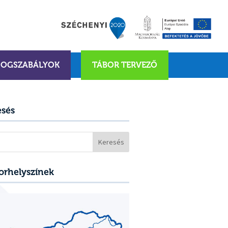
JOGSZABÁLYOK
TÁBOR TERVEZŐ
esés
sés:
orhelyszínek