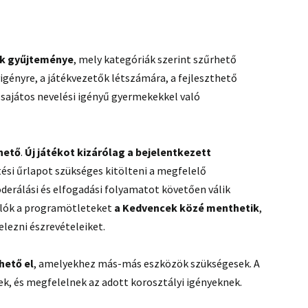
ek gyűjteménye
, mely kategóriák szerint szűrhető
lyigényre, a játékvezetők létszámára, a fejleszthető
sajátos nevelési igényű gyermekekkel való
hető
.
Új játékot kizárólag a bejelentkezett
tési űrlapot szükséges kitölteni a megfelelő
derálási és elfogadási folyamatot követően válik
nálók a programötleteket
a Kedvencek közé menthetik
,
lezni észrevételeiket.
hető el
, amelyekhez más-más eszközök szükségesek. A
k, és megfelelnek az adott korosztályi igényeknek.