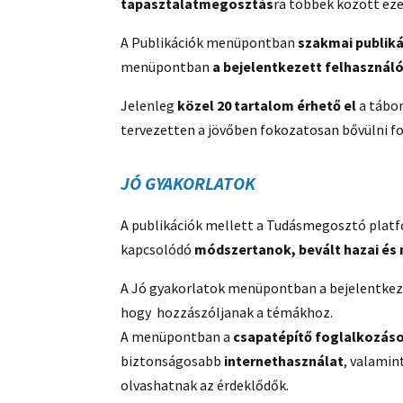
tapasztalatmegosztás
ra többek között eze
A Publikációk menüpontban
szakmai publik
menüpontban
a bejelentkezett felhasznál
Jelenleg
közel 20 tartalom érhető el
a tábor
tervezetten a jövőben fokozatosan bővülni f
JÓ GYAKORLATOK
A publikációk mellett a Tudásmegosztó plat
kapcsolódó
módszertanok, bevált hazai és
A Jó gyakorlatok menüpontban a bejelentkeze
hogy hozzászóljanak a témákhoz.
A menüpontban a
csapatépítő foglalkozás
biztonságosabb
internethasználat
, valamin
olvashatnak az érdeklődők.