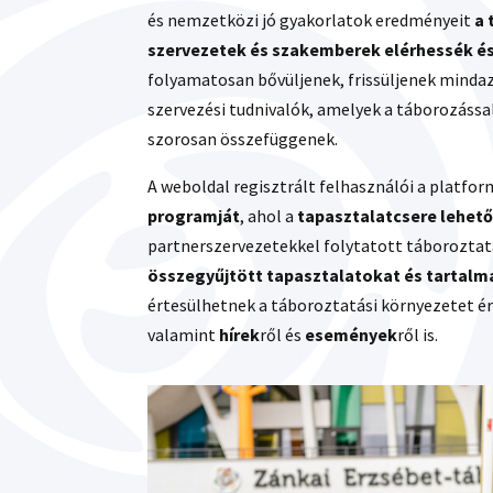
és nemzetközi jó gyakorlatok eredményeit
a 
szervezetek és szakemberek elérhessék é
folyamatosan bővüljenek, frissüljenek mindaz
szervezési tudnivalók, amelyek a táborozással
szorosan összefüggenek.
A weboldal regisztrált felhasználói a platfo
programját
, ahol a
tapasztalatcsere lehetős
partnerszervezetekkel folytatott táborozta
összegyűjtött tapasztalatokat és tartalma
értesülhetnek a táboroztatási környezetet é
valamint
hírek
ről és
események
ről is.