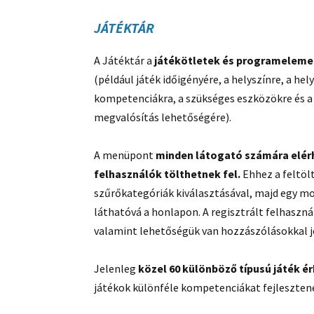
JÁTÉKTÁR
A Játéktár a
játékötletek és programelem
(például játék időigényére, a helyszínre, a he
kompetenciákra, a szükséges eszközökre és a 
megvalósítás lehetőségére).
A menüpont
minden látogató számára elér
felhasználók tölthetnek fel.
Ehhez a feltöl
szűrőkategóriák kiválasztásával, majd egy mo
láthatóvá a honlapon. A regisztrált felhasz
valamint lehetőségük van hozzászólásokkal je
Jelenleg
közel 60 különböző típusú játék ér
játékok különféle kompetenciákat fejlesztene