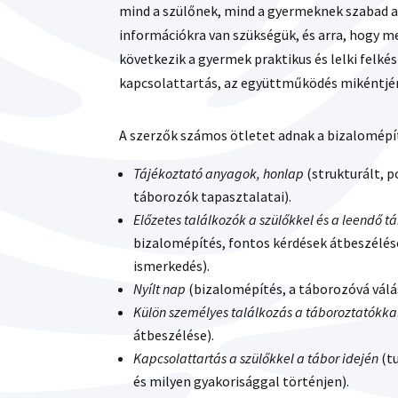
mind a szülőnek, mind a gyermeknek szabad a
információkra van szükségük, és arra, hogy 
következik a gyermek praktikus és lelki felkész
kapcsolattartás, az együttműködés mikéntjén
A szerzők számos ötletet adnak a bizalomépíté
Tájékoztató anyagok, honlap
(strukturált, 
táborozók tapasztalatai).
Előzetes találkozók a szülőkkel és a leendő 
bizalomépítés, fontos kérdések átbeszélése,
ismerkedés).
Nyílt nap
(bizalomépítés, a táborozóvá vál
Külön személyes találkozás a táboroztatókka
átbeszélése).
Kapcsolattartás a szülőkkel a tábor idején
(t
és milyen gyakorisággal történjen).