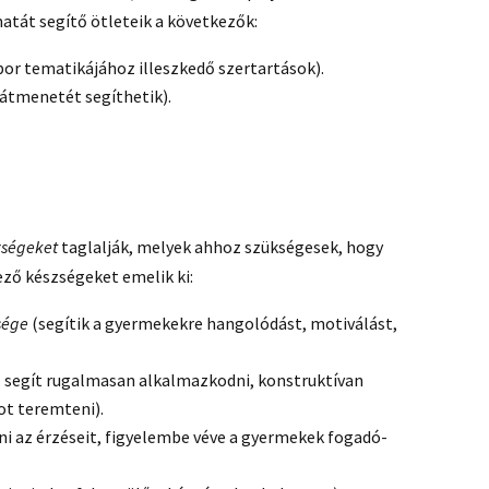
atát segítő ötleteik a következők:
bor tematikájához illeszkedő szertartások).
átmenetét segíthetik).
zségeket
taglalják, melyek ahhoz szükségesek, hogy
ező készségeket emelik ki:
ssége
(segítik a gyermekekre hangolódást, motiválást,
 segít rugalmasan alkalmazkodni, konstruktívan
ot teremteni).
 az érzéseit, figyelembe véve a gyermekek fogadó-