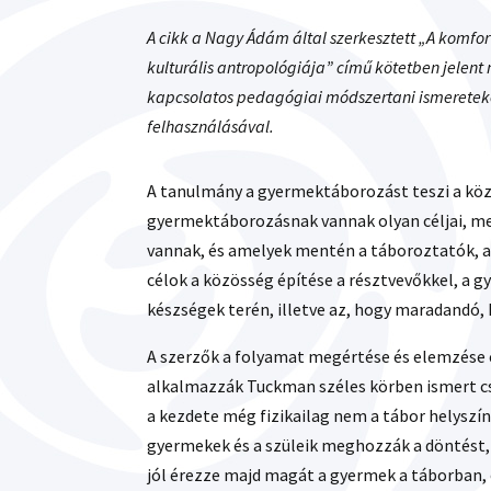
A cikk a Nagy Ádám által szerkesztett „A komfor
kulturális antropológiája” című kötetben jelent
kapcsolatos pedagógiai módszertani ismereteket
felhasználásával.
A tanulmány a gyermektáborozást teszi a kö
gyermektáborozásnak vannak olyan céljai, m
vannak, és amelyek mentén a táboroztatók, a
célok a közösség építése a résztvevőkkel, a g
készségek terén, illetve az, hogy maradandó,
A szerzők a folyamat megértése és elemzése c
alkalmazzák Tuckman széles körben ismert c
a kezdete még fizikailag nem a tábor helyszíné
gyermekek és a szüleik meghozzák a döntést,
jól érezze majd magát a gyermek a táborban, é