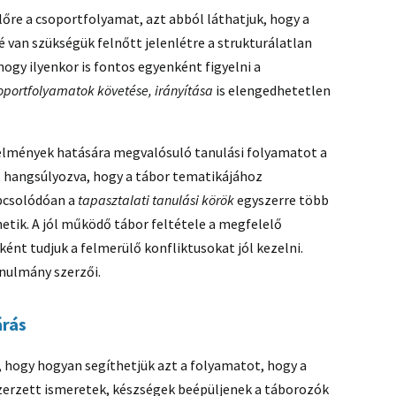
előre a csoportfolyamat, azt abból láthatjuk, hogy a
 van szükségük felnőtt jelenlétre a strukturálatlan
 hogy ilyenkor is fontos egyenként figyelni a
oportfolyamatok követése, irányítása
is elengedhetetlen
élmények hatására megvalósuló tanulási folyamatot a
k, hangsúlyozva, hogy a tábor tematikájához
apcsolódóan a
tapasztalati tanulási körök
egyszerre több
tik. A jól működő tábor feltétele a megfelelő
ént tudjuk a felmerülő konfliktusokat jól kezelni.
anulmány szerzői.
árás
 hogy hogyan segíthetjük azt a folyamatot, hogy a
zerzett ismeretek, készségek beépüljenek a táborozók