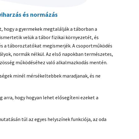
 viharzás és normázás
int, hogy a gyermekek megtalálják a táborban a
mertetik velük a tábor fizikai környezetét, és
és a táboroztatókat megismerjék. A csoportműködés
bályok, normák nélkül. Az első napokban természetes,
közösség működéséhez való alkalmazkodás mentén.
ltségek minél mérsékeltebbek maradjanak, és ne
 arra, hogy hogyan lehet elősegíteni ezeket a
utatásán túl az egyes helyszínek funkciója, az oda