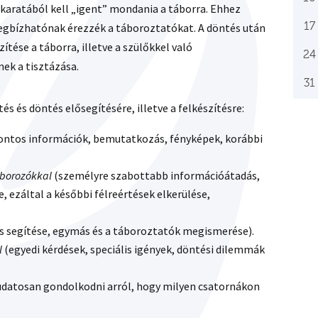
karatából kell „igent” mondania a táborra. Ehhez
17
megbízhatónak érezzék a táboroztatókat. A döntés után
ítése a táborra, illetve a szülőkkel való
24
ek a tisztázása.
31
s és döntés elősegítésére, illetve a felkészítésre:
pontos információk, bemutatkozás, fényképek, korábbi
táborozókkal
(személyre szabottabb információátadás,
 ezáltal a későbbi félreértések elkerülése,
ás segítése, egymás és a táboroztatók megismerése).
l
(egyedi kérdések, speciális igények, döntési dilemmák
udatosan gondolkodni arról, hogy milyen csatornákon