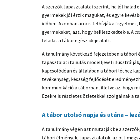
A szerzők tapasztalatai szerint, ha jól halad 
gyermekek jól érzik magukat, és egyre kevésbé
időben. Azonban arra is felhívják a figyelmet,
gyermekeket, azt, hogy beilleszkedtek-e. A
cs
feladat a tábor egész ideje alatt.
A tanulmány következő fejezetében a tábori 
tapasztalati tanulás modelljével illusztráljá
kapcsolódóan és általában a tábori léthez k
tevékenység, készség fejlődését eredményezhe
kommunikáció a táborban, illetve az, hogy mik
Ezekre is részletes ötletekkel szolgálnak a t
A tábor utolsó napja és utána – lez
A tanulmány végén azt mutatják be a szerzők,
tábori élmények, tapasztalatok, az ott megs