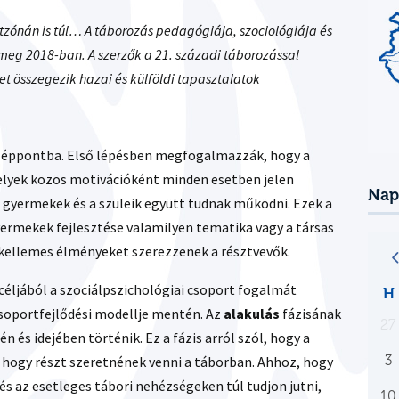
tzónán is túl… A táborozás pedagógiája, szociológiája és
 meg 2018-ban. A szerzők a 21. századi táborozással
 összegezik hazai és külföldi tapasztalatok
zéppontba. Első lépésben megfogalmazzák, hogy a
elyek közös motivációként minden esetben jelen
Nap
 gyermekek és a szüleik együtt tudnak működni. Ezek a
yermekek fejlesztése valamilyen tematika vagy a társas
 kellemes élményeket szerezzenek a résztvevők.
éljából a szociálpszichológiai csoport fogalmát
H
soportfejlődési modellje mentén. Az
alakulás
fázisának
27
n és idejében történik. Ez a fázis arról szól, hogy a
3
 hogy részt szeretnének venni a táborban. Ahhoz, hogy
s az esetleges tábori nehézségeken túl tudjon jutni,
10