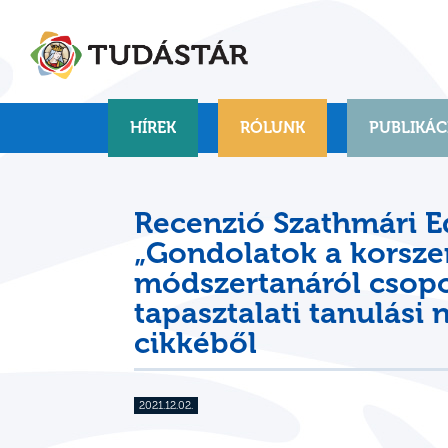
Skip
to
content
HÍREK
RÓLUNK
PUBLIKÁC
Recenzió Szathmári E
„Gondolatok a korsze
módszertanáról csopo
tapasztalati tanulási
cikkéből
2021.12.02.