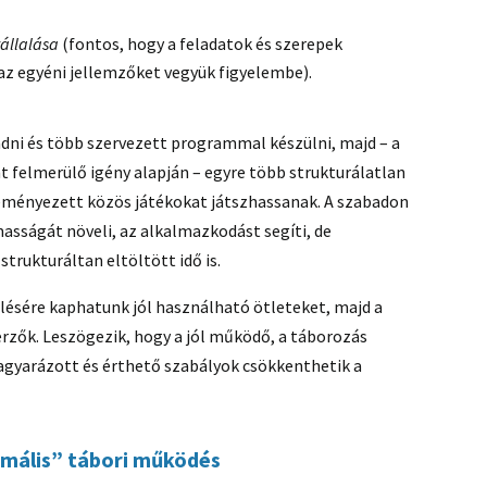
vállalása
(fontos, hogy a feladatok és szerepek
z egyéni jellemzőket vegyük figyelembe).
dni és több szervezett programmal készülni, majd – a
 felmerülő igény alapján – egyre több strukturálatlan
deményezett közös játékokat játszhassanak. A szabadon
sságát növeli, az alkalmazkodást segíti, de
trukturáltan eltöltött idő is.
ésére kaphatunk jól használható ötleteket, majd a
erzők. Leszögezik, hogy a jól működő, a táborozás
gyarázott és érthető szabályok csökkenthetik a
ormális” tábori működés