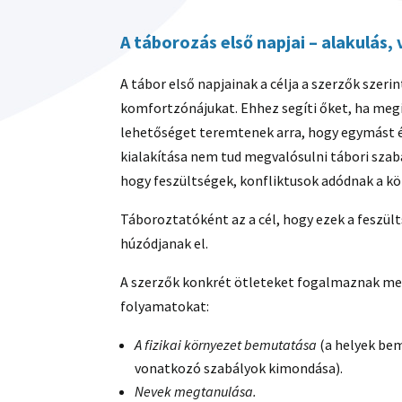
A táborozás első napjai – alakulás,
A tábor első napjainak a célja a szerzők szer
komfortzónájukat. Ehhez segíti őket, ha megis
lehetőséget teremtenek arra, hogy egymást 
kialakítása nem tud megvalósulni tábori sza
hogy feszültségek, konfliktusok adódnak a 
Táboroztatóként az a cél, hogy ezek a feszü
húzódjanak el.
A szerzők konkrét ötleteket fogalmaznak meg
folyamatokat:
A fizikai környezet bemutatása
(a helyek bem
vonatkozó szabályok kimondása).
Nevek megtanulása.