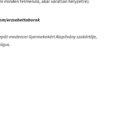
i minden felmerülő, akár váratlan helyzetre).
om/erzsebettaborok
 Kárpát-medencei Gyermekekért Alapítvány szakértője,
lógus.