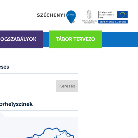
JOGSZABÁLYOK
TÁBOR TERVEZŐ
esés
sés:
orhelyszínek