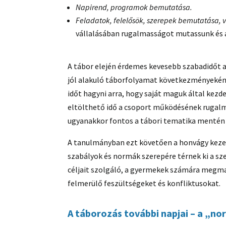
Napirend, programok bemutatása.
Feladatok, felelősök, szerepek bemutatása, 
vállalásában rugalmasságot mutassunk és a
A tábor elején érdemes kevesebb szabadidőt a
jól alakuló táborfolyamat következményeként
időt hagyni arra, hogy saját maguk által kez
eltölthető idő a csoport működésének rugalma
ugyanakkor fontos a tábori tematika mentén s
A tanulmányban ezt követően a honvágy kezel
szabályok és normák szerepére térnek ki a sz
céljait szolgáló, a gyermekek számára megma
felmerülő feszültségeket és konfliktusokat.
A táborozás további napjai – a „n