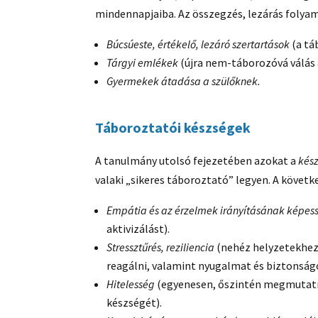
mindennapjaiba. Az összegzés, lezárás folyam
Búcsúeste, értékelő, lezáró szertartások
(a tá
Tárgyi emlékek
(újra nem-táborozóvá válás 
Gyermekek átadása a szülőknek.
Táboroztatói készségek
A tanulmány utolsó fejezetében azokat a
kés
valaki „sikeres táboroztató” legyen. A követk
Empátia és az érzelmek irányításának képe
aktivizálást).
Stressztűrés, reziliencia
(nehéz helyzetekhez
reagálni, valamint nyugalmat és biztonság
Hitelesség
(egyenesen, őszintén megmutatni
készségét).