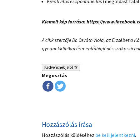
Kreativitás és spontaneitás
(megoldást találn
Kiemelt kép forrása:
https://www.facebook.c
A cikk szerzője Dr. Osváth Viola, az Erzsébet a
gyermekklinikai és mentálhigiénés szakpszicho
Kedvencnek jelöl
Megosztás
Hozzászólás írása
Hozzászólás küldéséhez
be kell jelentkezni
.