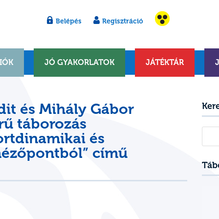
Belépés
Regisztráció
IÓK
JÓ GYAKORLATOK
JÁTÉKTÁR
dit és Mihály Gábor
Ker
rű táborozás
Kere
rtdinamikai és
 nézőpontból” című
Táb