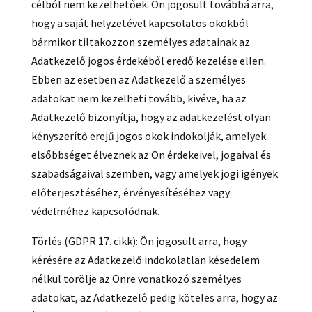
célból nem kezelhetőek. Ön jogosult továbbá arra,
hogy a saját helyzetével kapcsolatos okokból
bármikor tiltakozzon személyes adatainak az
Adatkezelő jogos érdekéből eredő kezelése ellen.
Ebben az esetben az Adatkezelő a személyes
adatokat nem kezelheti tovább, kivéve, ha az
Adatkezelő bizonyítja, hogy az adatkezelést olyan
kényszerítő erejű jogos okok indokolják, amelyek
elsőbbséget élveznek az Ön érdekeivel, jogaival és
szabadságaival szemben, vagy amelyek jogi igények
előterjesztéséhez, érvényesítéséhez vagy
védelméhez kapcsolódnak.
Törlés (GDPR 17. cikk): Ön jogosult arra, hogy
kérésére az Adatkezelő indokolatlan késedelem
nélkül törölje az Önre vonatkozó személyes
adatokat, az Adatkezelő pedig köteles arra, hogy az