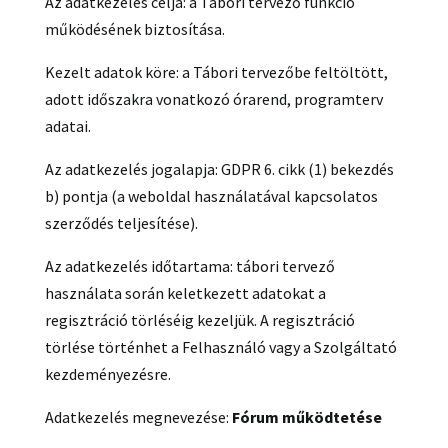
Az adatkezelés célja: a Tábori tervező funkció
működésének biztosítása.
Kezelt adatok köre: a Tábori tervezőbe feltöltött,
adott időszakra vonatkozó órarend, programterv
adatai.
Az adatkezelés jogalapja: GDPR 6. cikk (1) bekezdés
b) pontja (a weboldal használatával kapcsolatos
szerződés teljesítése).
Az adatkezelés időtartama: tábori tervező
használata során keletkezett adatokat a
regisztráció törléséig kezeljük. A regisztráció
törlése történhet a Felhasználó vagy a Szolgáltató
kezdeményezésre.
Adatkezelés megnevezése:
Fórum működtetése