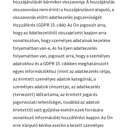
hozzájárulását bármikor visszavonja. A hozzájárulás
visszavonása nem érinti a hozzájáruláson alapuló, a
visszavonás előtti adatkezelés jogszerűségét.
Hozzáférés (GDPR 15. cikk): Az Ön jogosult arra,
hogy az Adatkezelőtől visszajelzést kapjon arra
vonatkozóan, hogy személyes adatainak kezelése
folyamatban van-e, és ha ilyen adatkezelés
folyamatban van, jogosult arra, hogy a személyes
adatokhoz és a GDPR 15. cikkben meghatározott
egyes információkhoz (mint az adatkezelés céljai,
az érintett személyes adatok kategóriái, a
személyes adatok címzettjei, az adatkezelés
(tervezett) időtartama, az érintett jogai és
jogorvoslati lehetőségei, továbbá az adatok
érintettől való gyűjtése esetén ezek forrására
vonatkozó információk) hozzáférést kapjon. Az Ön
erre irányuló kérése esetén a kezelt személyes