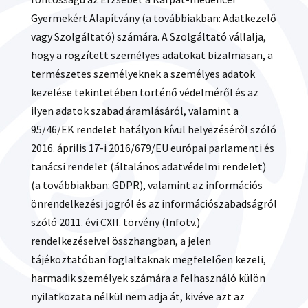
Gyermekért Alapítvány (a továbbiakban: Adatkezelő
vagy Szolgáltató) számára. A Szolgáltató vállalja,
hogy a rögzített személyes adatokat bizalmasan, a
természetes személyeknek a személyes adatok
kezelése tekintetében történő védelméről és az
ilyen adatok szabad áramlásáról, valamint a
95/46/EK rendelet hatályon kívül helyezéséről szóló
2016. április 17-i 2016/679/EU európai parlamenti és
tanácsi rendelet (általános adatvédelmi rendelet)
(a továbbiakban: GDPR), valamint az információs
önrendelkezési jogról és az információszabadságról
szóló 2011. évi CXII. törvény (Infotv.)
rendelkezéseivel összhangban, a jelen
tájékoztatóban foglaltaknak megfelelően kezeli,
harmadik személyek számára a felhasználó külön
nyilatkozata nélkül nem adja át, kivéve azt az