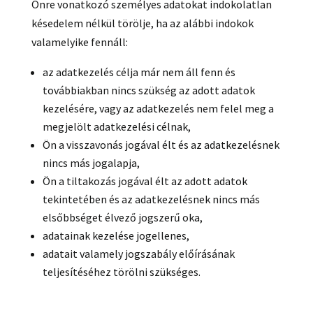
Önre vonatkozó személyes adatokat indokolatlan
késedelem nélkül törölje, ha az alábbi indokok
valamelyike fennáll:
az adatkezelés célja már nem áll fenn és
továbbiakban nincs szükség az adott adatok
kezelésére, vagy az adatkezelés nem felel meg a
megjelölt adatkezelési célnak,
Ön a visszavonás jogával élt és az adatkezelésnek
nincs más jogalapja,
Ön a tiltakozás jogával élt az adott adatok
tekintetében és az adatkezelésnek nincs más
elsőbbséget élvező jogszerű oka,
adatainak kezelése jogellenes,
adatait valamely jogszabály előírásának
teljesítéséhez törölni szükséges.