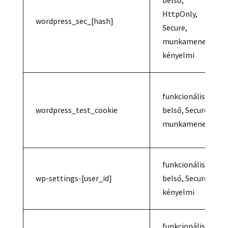
belső,
HttpOnly,
wordpress_sec_[hash]
Secure,
munkamenet/
kényelmi
funkcionális,
wordpress_test_cookie
belső, Secure,
munkamenet
funkcionális,
wp-settings-[user_id]
belső, Secure,
kényelmi
funkcionális,