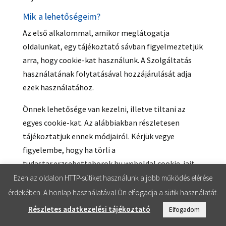
Mik a lehetőségeim?
Az első alkalommal, amikor meglátogatja
oldalunkat, egy tájékoztató sávban figyelmeztetjük
arra, hogy cookie-kat használunk. A Szolgáltatás
használatának folytatásával hozzájárulását adja
ezek használatához.
Önnek lehetősége van kezelni, illetve tiltani az
egyes cookie-kat. Az alábbiakban részletesen
tájékoztatjuk ennek módjairól. Kérjük vegye
figyelembe, hogy ha törli a
tudastar.erzsebettaborok.hu weboldal cookie-jait,
lehetséges, hogy rosszabb minőségűvé vagy
Ezen az oldalon HTTP-sütiket használunk a jobb működés elérése
korlátozottá válik a hozzáférése a weboldal
érdekében. A honlap használatával Ön elfogadja a sütik használatát.
bizonyos funkcióihoz, vagy aloldalaihoz.
Részletes adatkezelési tájékoztató
Elfogadom