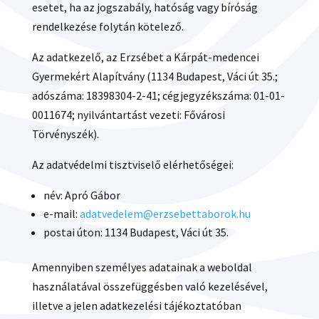
esetet, ha az jogszabály, hatóság vagy bíróság
rendelkezése folytán kötelező.
Az adatkezelő, az Erzsébet a Kárpát-medencei
Gyermekért Alapítvány (1134 Budapest, Váci út 35.;
adószáma: 18398304-2-41; cégjegyzékszáma: 01-01-
0011674; nyilvántartást vezeti: Fővárosi
Törvényszék).
Az adatvédelmi tisztviselő elérhetőségei:
név: Apró Gábor
e-mail:
adatvedelem@erzsebettaborok.hu
postai úton: 1134 Budapest, Váci út 35.
Amennyiben személyes adatainak a weboldal
használatával összefüggésben való kezelésével,
illetve a jelen adatkezelési tájékoztatóban