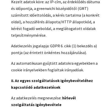
Kezelt adatok köre: az IP-cím, az érdeklődés dátuma
és időpontja, a greenwichi középidőtől (GMT)
számított időeltolódás, a kérés tartalma (a konkrét
oldal), a hozzáférés állapota/HTTP állapotkód, a
kérést fogadó weboldal, a meglátogatott oldalak
teljesítménymérése.
Adatkezelés jogalapja: GDPR 6. cikk (1) bekezdés a)
pontja (az érintett önkéntes hozzájárulása).
Az automatikusan gyűjtött adatokra egyebekben a
cookie irányelvekben foglaltak irányadóak.
ii. Az egyes szolgáltatások igénybevételéhez
kapcsolódó adatkezelések
Az adatkezelés megnevezése:
hírlevél
szolgáltatás igénybevétele