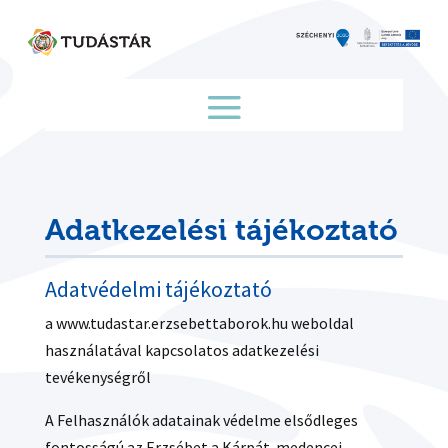
Skip
to
content
Adatkezelési tájékoztató
Adatvédelmi tájékoztató
a www.tudastar.erzsebettaborok.hu weboldal
használatával kapcsolatos adatkezelési
tevékenységről
A Felhasználók adatainak védelme elsődleges
fontosságú az Erzsébet a Kárpát-medencei