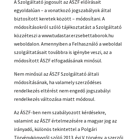
A Szolgáltató jogosult az ÁSZF előírásait
egyoldalúan – a vonatkozó jogszabályok által
biztosított keretek között – módosítani. A
módosításokról szóló tájékoztatást a Szolgáltató
közzéteszi a www.tudastar.erzsebettaborok.hu
weboldalon. Amennyiben a Felhasználó a weboldal
szolgáltatásait továbbra is igénybe veszi, az a
módosított ÁSZF elfogadásának minősül.
Nem minősül az ÁSZF Szolgáltató általi
módosításának, ha valamely szerződéses
rendelkezés eltérést nem engedő jogszabályi
rendelkezés változása miatt módosul.
Az ÁSZF-ben nem szabályozott kérdésekre,
valamint az ÁSZF értelmezésére a magyar jog az
irányadó, különös tekintettel a Polgári
Törvénykönyvről szóló 2013. évi V. törvény, a szerzői