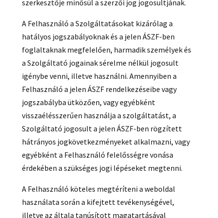
szerkesztője minősül a szerzői jog jogosultjának.
A Felhasználó a Szolgáltatásokat kizárólag a
hatályos jogszabályoknak és a jelen ÁSZF-ben
foglaltaknak megfelelően, harmadik személyek és
a Szolgáltató jogainak sérelme nélkül jogosult
igénybe venni, illetve használni. Amennyiben a
Felhasználó a jelen ÁSZF rendelkezéseibe vagy
jogszabályba ütközően, vagy egyébként
visszaélésszerűen használja a szolgáltatást, a
Szolgáltató jogosult a jelen ÁSZF-ben rögzített
hátrányos jogkövetkezményeket alkalmazni, vagy
egyébként a Felhasználó felelősségre vonása
érdekében a szükséges jogi lépéseket megtenni.
A Felhasználó köteles megtéríteni a weboldal
használata során a kifejtett tevékenységével,
illetve az általa tanúsított magatartásával