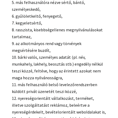
más felhasználóra nézve sértő, bántó,
személyeskedő,
gyűlöletkeltő, fenyegető,
kegyeletsértő,
rasszista, kisebbségellenes megnyilvánulásokat
tartalmaz,
az alkotmányos rend vagy törvények
megsértésére buzdít,
bárki valós, személyes adatát (pl. név,
munkahely, lakhely, beosztás stb.) engedély nélkül
teszi közzé, feltéve, hogy az érintett azokat nem
maga hozza nyilvánosságra,
más felhasználó belső levelezőrendszerben
küldött privát üzenetét teszi közzé,
nyereségorientált vállalkozást, terméket,
illetve szolgáltatást reklámoz, beleértve a
nyereségérdekelt, bevételorientált weboldalakat is,