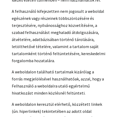
idézés esetén túlmenően – nem használhatók fel.
A felhasználó kifejezetten nem jogosult a weboldal
egészének vagy részeinek többszörözésére és
terjesztésére, nyilvánossághoz közvetítésére, a
szabad felhasználást meghaladó átdolgozására,
átvételére, adatbázisában történő tárolására,
letölthetővé tételére, valamint a tartalom saját
tartalomként történő feltüntetésére, kereskedelmi
forgalomba hozatalára.
A weboldalon található tartalmak kizárólag a
forrás megjelölésével használhatóak, azzal, hogy a
Felhasználó a weboldalra utaló egyértelmű
hivatkozást minden közlésnél feltünteti.
A weboldalon keresztül elérhető, közzétett linkek
(ún. hiperlinkek) tekintetében az adott oldal