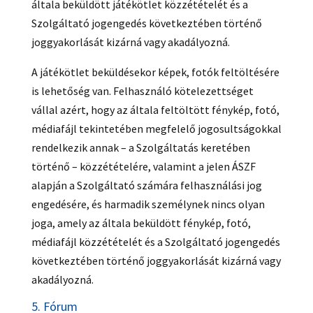
általa beküldött játékötlet közzétételét és a
Szolgáltató jogengedés következtében történő
joggyakorlását kizárná vagy akadályozná.
A játékötlet beküldésekor képek, fotók feltöltésére
is lehetőség van. Felhasználó kötelezettséget
vállal azért, hogy az általa feltöltött fénykép, fotó,
médiafájl tekintetében megfelelő jogosultságokkal
rendelkezik annak – a Szolgáltatás keretében
történő – közzétételére, valamint a jelen ÁSZF
alapján a Szolgáltató számára felhasználási jog
engedésére, és harmadik személynek nincs olyan
joga, amely az általa beküldött fénykép, fotó,
médiafájl közzétételét és a Szolgáltató jogengedés
következtében történő joggyakorlását kizárná vagy
akadályozná.
5. Fórum