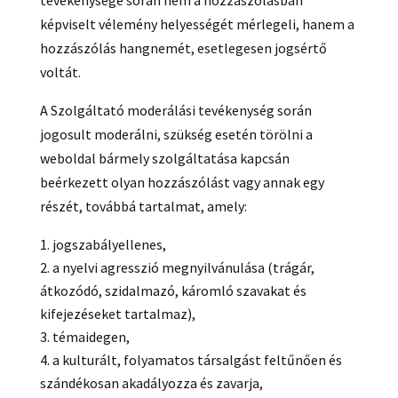
tevékenysége során nem a hozzászólásban
képviselt vélemény helyességét mérlegeli, hanem a
hozzászólás hangnemét, esetlegesen jogsértő
voltát.
A Szolgáltató moderálási tevékenység során
jogosult moderálni, szükség esetén törölni a
weboldal bármely szolgáltatása kapcsán
beérkezett olyan hozzászólást vagy annak egy
részét, továbbá tartalmat, amely:
jogszabályellenes,
a nyelvi agresszió megnyilvánulása (trágár,
átkozódó, szidalmazó, káromló szavakat és
kifejezéseket tartalmaz),
témaidegen,
a kulturált, folyamatos társalgást feltűnően és
szándékosan akadályozza és zavarja,