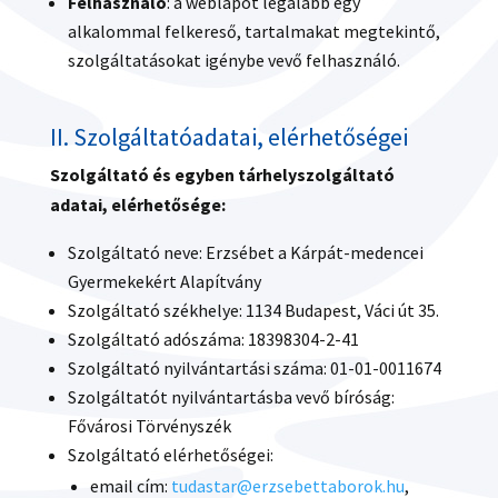
Felhasználó
: a weblapot legalább egy
alkalommal felkereső, tartalmakat megtekintő,
szolgáltatásokat igénybe vevő felhasználó.
II. Szolgáltatóadatai, elérhetőségei
Szolgáltató és egyben tárhelyszolgáltató
adatai, elérhetősége:
Szolgáltató neve: Erzsébet a Kárpát-medencei
Gyermekekért Alapítvány
Szolgáltató székhelye: 1134 Budapest, Váci út 35.
Szolgáltató adószáma: 18398304-2-41
Szolgáltató nyilvántartási száma: 01-01-0011674
Szolgáltatót nyilvántartásba vevő bíróság:
Fővárosi Törvényszék
Szolgáltató elérhetőségei:
email cím:
tudastar@erzsebettaborok.hu
,