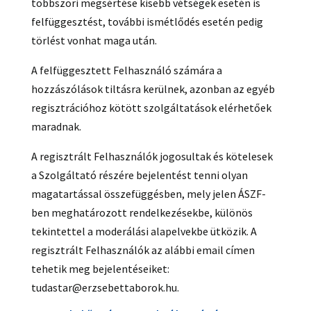
többszöri megsértése kisebb vétségek esetén is
felfüggesztést, további ismétlődés esetén pedig
törlést vonhat maga után.
A felfüggesztett Felhasználó számára a
hozzászólások tiltásra kerülnek, azonban az egyéb
regisztrációhoz kötött szolgáltatások elérhetőek
maradnak.
A regisztrált Felhasználók jogosultak és kötelesek
a Szolgáltató részére bejelentést tenni olyan
magatartással összefüggésben, mely jelen ÁSZF-
ben meghatározott rendelkezésekbe, különös
tekintettel a moderálási alapelvekbe ütközik. A
regisztrált Felhasználók az alábbi email címen
tehetik meg bejelentéseiket:
tudastar@erzsebettaborok.hu.