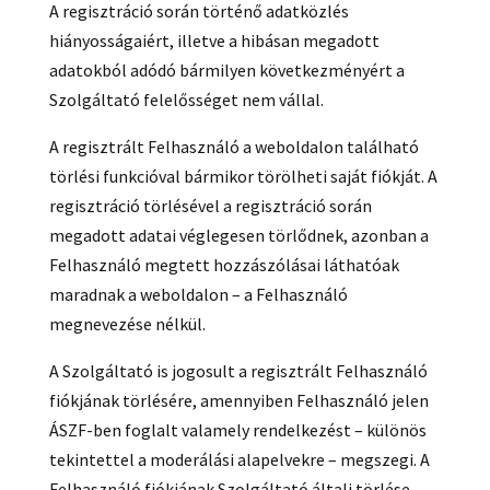
A regisztráció során történő adatközlés
hiányosságaiért, illetve a hibásan megadott
adatokból adódó bármilyen következményért a
Szolgáltató felelősséget nem vállal.
A regisztrált Felhasználó a weboldalon található
törlési funkcióval bármikor törölheti saját fiókját. A
regisztráció törlésével a regisztráció során
megadott adatai véglegesen törlődnek, azonban a
Felhasználó megtett hozzászólásai láthatóak
maradnak a weboldalon – a Felhasználó
megnevezése nélkül.
A Szolgáltató is jogosult a regisztrált Felhasználó
fiókjának törlésére, amennyiben Felhasználó jelen
ÁSZF-ben foglalt valamely rendelkezést – különös
tekintettel a moderálási alapelvekre – megszegi. A
Felhasználó fiókjának Szolgáltató általi törlése