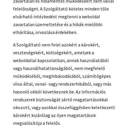
zavartalan és hibamentes működéséért nem vállal
felelősséget. A Szolgáltató köteles minden tőle
elvárható intézkedést megtenni a weboldal
zavartalan üzemeltetése és a hibák mielőbbi
elhárítása, orvoslása érdekében.
A Szolgáltató nem felel azokért a károkért,
veszteségekért, költségekért, amelyek a
weboldallal kapcsolatban, annak használatából
vagy használhatatlanságából, nem megfelelő
működéséből, meghibásodásából, számítógépes
vírus által, vonal- vagy rendszerhibából, vagy más
hasonló okból következnek be. Az információs
rendszerek biztonságát sértő magatartásokkal
okozott, vagy azokkal összefüggésben keletkezett
károkért kizárólag az ilyen magatartások
megvalósítója a felelős.