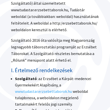
Szolgáltató) által üzemeltetett
www.tudastar.erzsebettaborok.hu, Tudástár
weboldal (a továbbiakban: weboldal) használatának
feltételeit. A weboldal a http:/erzsebettaborok.hu/
weboldalon keresztül is elérhető.
Szolgáltató 2016 óta valósítja meg Magyarország
legnagyobb táboroztatási programját az Erzsébet
Táborokat. A Szolgáltató részletes bemutatása a
„Rólunk” menüpont alatt érhető el.
I. Értelmező rendelkezések
Szolgáltató
: az Erzsébet a Kárpát-medencei
Gyermekekért Alapítvány, a
www.tudastar.erzsebettaborok.hu
weboldal
tulajdonosa, a weboldalon megjelenő
tartalmakért felelős jogi személy.