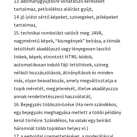
adománygyűjtésre vonatkozó kéréseket
tartalmaz, petíciókhoz aláírást gyűjt,
jó ízlést sértő képeket, szövegeket, jelképeket
tartalmaz,
technikai rombolást valósít meg: JAVA,
nagyméretű képek, “kisregények” beírása, a témák
letöltését akadályozó vagy lényegesen lassító
linkek, képek, elrontott HTML-kódok,
automatikusan induló fájl-letöltések, szöveg
nélküli hozzászólások, átirányítások és minden
más, olyan beavatkozás, amely megváltoztatja a
topik méretét, megjelenését, illetve akadályozza
annak rendeltetésszerű használatát,
Bejegyzés többszörözése (Ha nem szándékos,
egy bejegyzés meghagyása mellett a többi példány
kerül törlésre. Szándékos, ha valaki egy beírást
háromnál több topikban helyez el.)
a weboldal üzemeltetésével, a moderálással