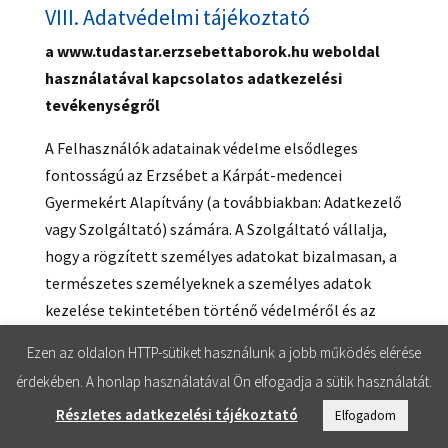
VIII. Adatvédelmi tájékoztató
a www.tudastar.erzsebettaborok.hu weboldal
használatával kapcsolatos adatkezelési
tevékenységről
A Felhasználók adatainak védelme elsődleges
fontosságú az Erzsébet a Kárpát-medencei
Gyermekért Alapítvány (a továbbiakban: Adatkezelő
vagy Szolgáltató) számára. A Szolgáltató vállalja,
hogy a rögzített személyes adatokat bizalmasan, a
természetes személyeknek a személyes adatok
kezelése tekintetében történő védelméről és az
ilyen adatok szabad áramlásáról, valamint a
Ezen az oldalon HTTP-sütiket használunk a jobb működés elérése
95/46/EK rendelet hatályon kívül helyezéséről szóló
érdekében. A honlap használatával Ön elfogadja a sütik használatát.
2016. április 27-i 2016/679/EU európai parlamenti és
Részletes adatkezelési tájékoztató
Elfogadom
tanácsi rendelet (általános adatvédelmi rendelet)
(a továbbiakban: GDPR), valamint az információs