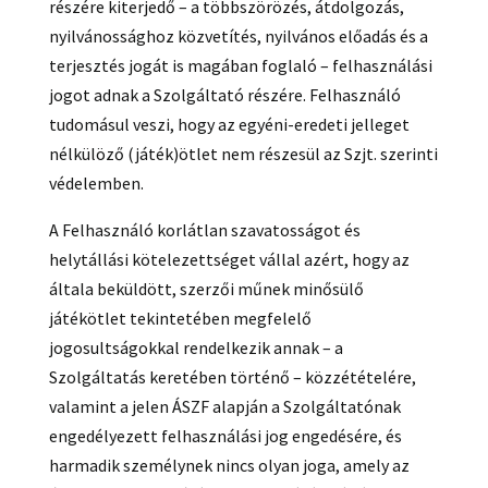
részére kiterjedő – a többszörözés, átdolgozás,
nyilvánossághoz közvetítés, nyilvános előadás és a
terjesztés jogát is magában foglaló – felhasználási
jogot adnak a Szolgáltató részére. Felhasználó
tudomásul veszi, hogy az egyéni-eredeti jelleget
nélkülöző (játék)ötlet nem részesül az Szjt. szerinti
védelemben.
A Felhasználó korlátlan szavatosságot és
helytállási kötelezettséget vállal azért, hogy az
általa beküldött, szerzői műnek minősülő
játékötlet tekintetében megfelelő
jogosultságokkal rendelkezik annak – a
Szolgáltatás keretében történő – közzétételére,
valamint a jelen ÁSZF alapján a Szolgáltatónak
engedélyezett felhasználási jog engedésére, és
harmadik személynek nincs olyan joga, amely az