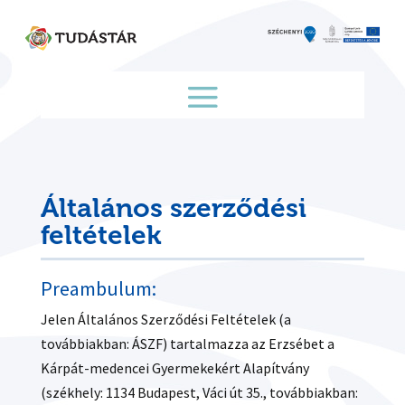
Skip
to
content
Általános szerződési
feltételek
Preambulum:
Jelen Általános Szerződési Feltételek (a
továbbiakban: ÁSZF) tartalmazza az Erzsébet a
Kárpát-medencei Gyermekekért Alapítvány
(székhely: 1134 Budapest, Váci út 35., továbbiakban: