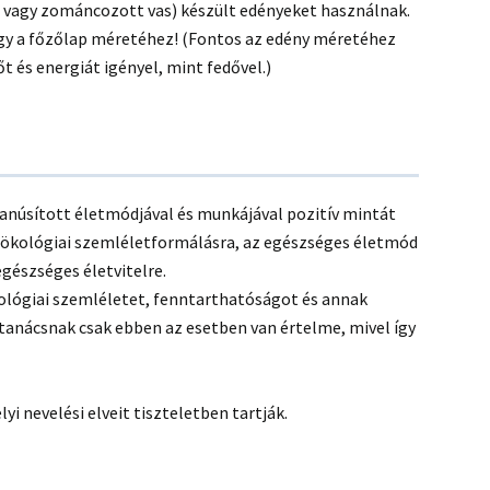
 vagy zománcozott vas) készült edényeket használnak.
agy a főzőlap méretéhez! (Fontos az edény méretéhez
őt és energiát igényel, mint fedővel.)
tanúsított életmódjával és munkájával pozitív mintát
 ökológiai szemléletformálásra, az egészséges életmód
gészséges életvitelre.
kológiai szemléletet, fenntarthatóságot és annak
tanácsnak csak ebben az esetben van értelme, mivel így
i nevelési elveit tiszteletben tartják.