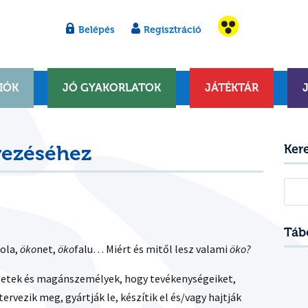
Belépés
Regisztráció
IÓK
JÓ GYAKORLATOK
JÁTÉKTÁR
vezéséhez
Ker
Kere
Táb
kola,
öko
net,
öko
falu… Miért és mitől lesz valami
öko?
vezetek és magánszemélyek, hogy tevékenységeiket,
rvezik meg, gyártják le, készítik el és/vagy hajtják