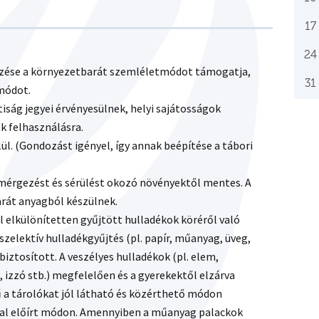
17
24
dezése a környezetbarát szemléletmódot támogatja,
31
módot.
iság jegyei érvényesülnek, helyi sajátosságok
k felhasználásra.
ül. (Gondozást igényel, így annak beépítése a tábori
es mérgezést és sérülést okozó növényektől mentes. A
arát anyagból készülnek.
l elkülönítetten gyűjtött hulladékok köréről való
 szelektív hulladékgyűjtés (pl. papír, műanyag, üveg,
biztosított. A veszélyes hulladékok (pl. elem,
t, izzó stb.) megfelelően és a gyerekektől elzárva
rű a tárolókat jól látható és közérthető módon
 által előírt módon. Amennyiben a műanyag palackok