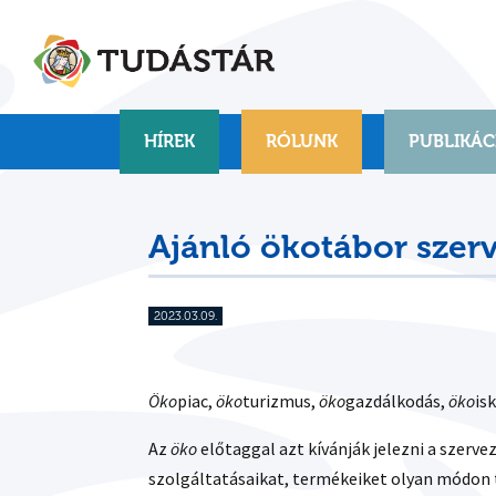
Skip
to
content
HÍREK
RÓLUNK
PUBLIKÁC
Ajánló ökotábor szer
2023.03.09.
Öko
piac,
öko
turizmus,
öko
gazdálkodás,
öko
is
Az
öko
előtaggal azt kívánják jelezni a szer
szolgáltatásaikat, termékeiket olyan módon te