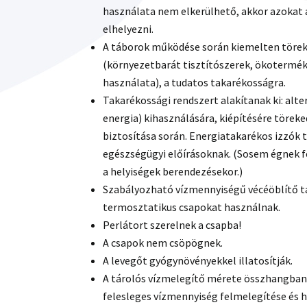
használata nem elkerülhető, akkor azokat 
elhelyezni.
A táborok működése során kiemelten töre
(környezetbarát tisztítószerek, ökotermék
használata), a tudatos takarékosságra.
Takarékossági rendszert alakítanak ki: alt
energia) kihasználására, kiépítésére töreked
biztosítása során. Energiatakarékos izzók t
egészségügyi előírásoknak. (Sosem égnek f
a helyiségek berendezésekor.)
Szabályozható vízmennyiségű vécéöblítő t
termosztatikus csapokat használnak.
Perlátort szerelnek a csapba!
A csapok nem csöpögnek.
A levegőt gyógynövényekkel illatosítják.
A tárolós vízmelegítő mérete összhangban 
felesleges vízmennyiség felmelegítése és h