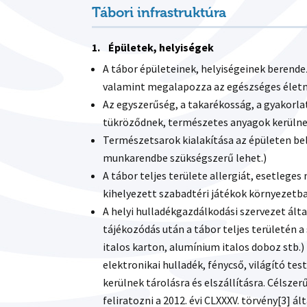
Tábori infrastruktúra
1.
Épületek, helyiségek
A tábor épületeinek, helyiségeinek beren
valamint megalapozza az egészséges élet
Az egyszerűség, a takarékosság, a gyakorlat
tükröződnek, természetes anyagok kerülne
Természetsarok kialakítása az épületen bel
munkarendbe szükségszerű lehet.)
A tábor teljes területe allergiát, esetleg
kihelyezett szabadtéri játékok környezetb
A helyi hulladékgazdálkodási szervezet álta
tájékozódás után a tábor teljes területén a
italos karton, alumínium italos doboz stb.) 
elektronikai hulladék, fénycső, világító tes
kerülnek tárolásra és elszállításra. Célsze
feliratozni a 2012. évi CLXXXV. törvény[3]