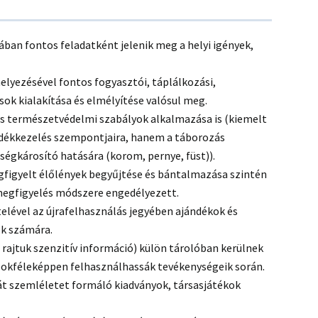
ában fontos feladatként jelenik meg a helyi igények,
elyezésével fontos fogyasztói, táplálkozási,
sok kialakítása és elmélyítése valósul meg.
s természetvédelmi szabályok alkalmazása is (kiemelt
ladékkezelés szempontjaira, hanem a táborozás
égkárosító hatására (korom, pernye, füst)).
figyelt élőlények begyűjtése és bántalmazása szintén
megfigyelés módszere engedélyezett.
elével az újrafelhasználás jegyében ajándékok és
ok számára.
 rajtuk szenzitív információ) külön tárolóban kerülnek
s sokféleképpen felhasználhassák tevékenységeik során.
át szemléletet formáló kiadványok, társasjátékok