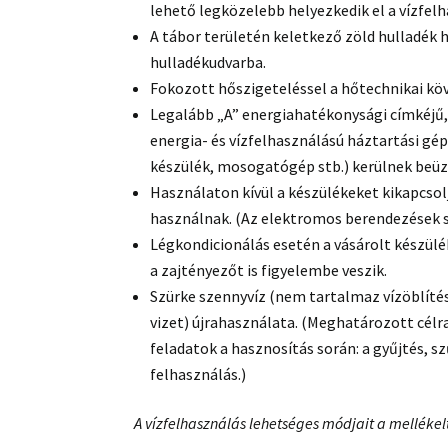
lehető legközelebb helyezkedik el a vízfelh
A tábor területén keletkező zöld hulladék h
hulladékudvarba.
Fokozott hőszigeteléssel a hőtechnikai k
Legalább „A” energiahatékonysági címkéjű
energia- és vízfelhasználású háztartási g
készülék, mosogatógép stb.) kerülnek beüz
Használaton kívül a készülékeket kikapcsol
használnak. (Az elektromos berendezések 
Légkondicionálás esetén a vásárolt készülé
a zajtényezőt is figyelembe veszik.
Szürke szennyvíz (nem tartalmaz vízöblíté
vizet) újrahasználata. (Meghatározott célr
feladatok a hasznosítás során: a gyűjtés, sz
felhasználás.)
A vízfelhasználás lehetséges módjait a mellékelt