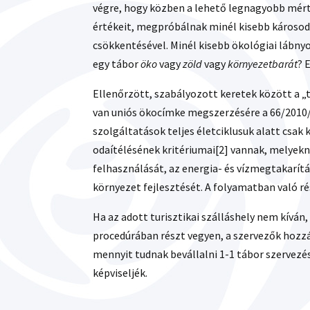
végre, hogy közben a lehető legnagyobb mért
értékeit, megpróbálnak minél kisebb károso
csökkentésével. Minél kisebb ökológiai lábny
egy tábor
öko
vagy
zöld
vagy
környezetbarát
? 
Ellenőrzött, szabályozott keretek között a „
van uniós ökocímke megszerzésére a 66/2010
szolgáltatások teljes életciklusuk alatt csak
odaítélésének kritériumai[2] vannak, melyekn
felhasználását, az energia- és vízmegtakarítá
környezet fejlesztését. A folyamatban való rés
Ha az adott turisztikai szálláshely nem kívá
procedúrában részt vegyen, a szervezők hozzá
mennyit tudnak bevállalni 1-1 tábor szervezé
képviseljék.