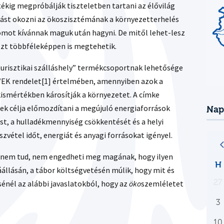
ékig megpróbálják tiszteletben tartani az élővilág
dást okozni az ökoszisztémának a környezetterhelés
omot kívánnak maguk után hagyni. De mitől lehet-lesz
Ezt többféleképpen is megtehetik.
turisztikai szálláshely” termékcsoportnak lehetősége
/EK rendelet[1] értelmében, amennyiben azok a
 kismértékben károsítják a környezetet. A címke
ek célja előmozdítani a megújuló energiaforrások
Nap
st, a hulladékmennyiség csökkentését és a helyi
zvétel időt, energiát és anyagi forrásokat igényel.
n, nem tud, nem engedheti meg magának, hogy ilyen
H
állásán, a tábor költségvetésén múlik, hogy mit és
27
sénél az alábbi javaslatokból, hogy az
öko
szemléletet
3
10