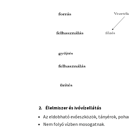
2.
Élelmiszer és ivóvízellátás
Az eldobható evőeszközök, tányérok, poha
Nem folyó vízben mosogatnak.