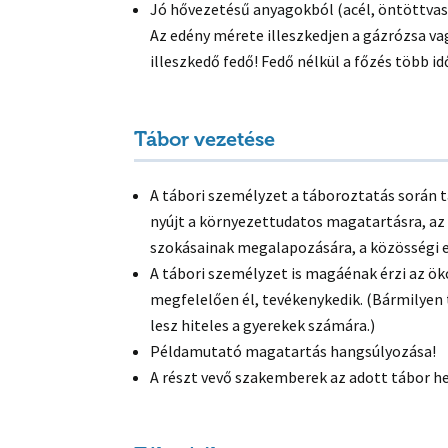
Jó hővezetésű anyagokból (acél, öntöttvas
Az edény mérete illeszkedjen a gázrózsa v
illeszkedő fedő! Fedő nélkül a főzés több id
Tábor vezetése
A tábori személyzet a táboroztatás során 
nyújt a környezettudatos magatartásra, az
szokásainak megalapozására, a közösségi e
A tábori személyzet is magáénak érzi az ö
megfelelően él, tevékenykedik. (Bármilyen 
lesz hiteles a gyerekek számára.)
Példamutató magatartás hangsúlyozása!
A részt vevő szakemberek az adott tábor hely