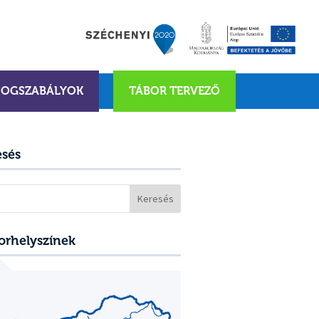
JOGSZABÁLYOK
TÁBOR TERVEZŐ
esés
sés:
orhelyszínek