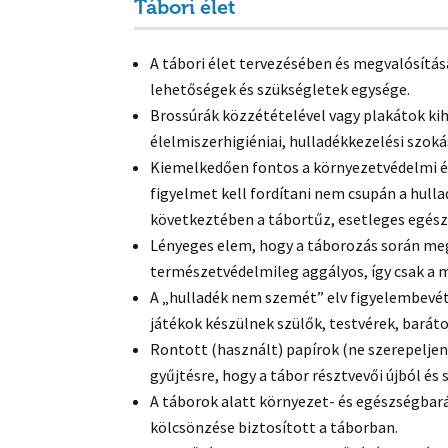
Tábori élet
A tábori élet tervezésében és megvalósítás
lehetőségek és szükségletek egysége.
Brossúrák közzétételével vagy plakátok kih
élelmiszerhigiéniai, hulladékkezelési szoká
Kiemelkedően fontos a környezetvédelmi é
figyelmet kell fordítani nem csupán a hul
következtében a tábortűz, esetleges egészs
Lényeges elem, hogy a táborozás során meg
természetvédelmileg aggályos, így csak a 
A „hulladék nem szemét” elv figyelembevét
játékok készülnek szülők, testvérek, barát
Rontott (használt) papírok (ne szerepeljen
gyűjtésre, hogy a tábor résztvevői újból é
A táborok alatt környezet- és egészségbar
kölcsönzése biztosított a táborban.