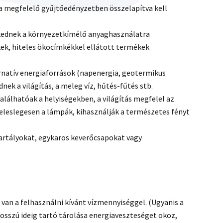
a megfelelő gyűjtőedényzetben összelapítva kell
kednek a környezetkímélő anyaghasználatra
ek, hiteles ökocímkékkel ellátott termékek
ernatív energiaforrások (napenergia, geotermikus
nek a világítás, a meleg víz, hűtés-fűtés stb.
alálhatóak a helyiségekben, a világítás megfelel az
eleslegesen a lámpák, kihasználják a természetes fényt
artályokat, egykaros keverőcsapokat vagy
van a felhasználni kívánt vízmennyiséggel. (Ugyanis a
osszú ideig tartó tárolása energiaveszteséget okoz,