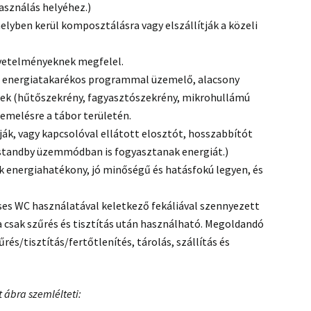
asználás helyéhez.)
elyben kerül komposztálásra vagy elszállítják a közeli
övetelményeknek megfelel.
, energiatakarékos programmal üzemelő, alacsony
épek (hűtőszekrény, fagyasztószekrény, mikrohullámú
emelésre a tábor területén.
ják, vagy kapcsolóval ellátott elosztót, hosszabbítót
standby üzemmódban is fogyasztanak energiát.)
k energiahatékony, jó minőségű és hatásfokú legyen, és
ses WC használatával keletkező fekáliával szennyezett
a csak szűrés és tisztítás után használható. Megoldandó
űrés/tisztítás/fertőtlenítés, tárolás, szállítás és
 ábra szemlélteti: