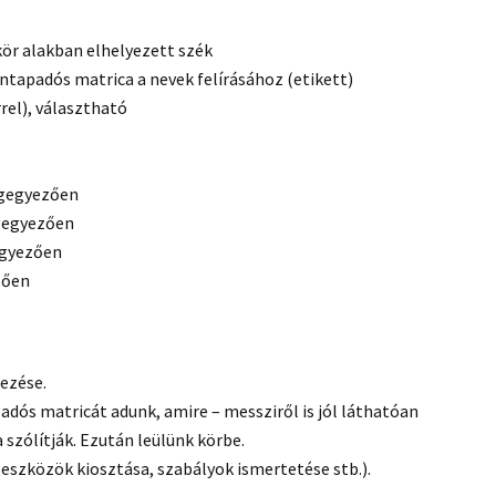
ör alakban elhelyezett szék
tapadós matrica a nevek felírásához (etikett)
rel), választható
egegyezően
egegyezően
egyezően
zően
ezése.
dós matricát adunk, amire – messziről is jól láthatóan
ha szólítják. Ezután leülünk körbe.
 eszközök kiosztása, szabályok ismertetése stb.).