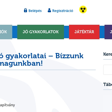
Belépés
Regisztráció
IÓK
JÓ GYAKORLATOK
JÁTÉKTÁR
ó gyakorlatai – Bízzunk
Ker
 magunkban!
Kere
Táb
apítvány