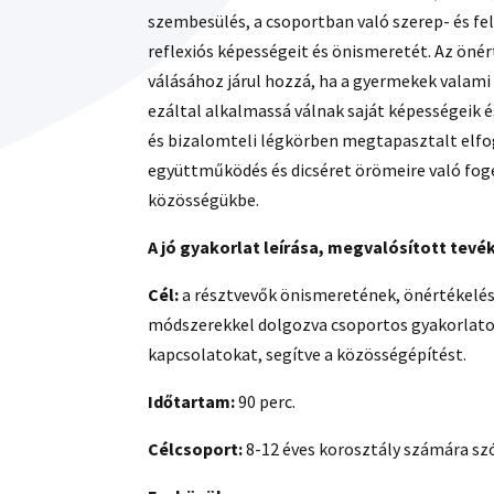
szembesülés, a csoportban való szerep- és fel
reflexiós képességeit és önismeretét. Az öné
válásához járul hozzá, ha a gyermekek valami 
ezáltal alkalmassá válnak saját képességeik é
és bizalomteli légkörben megtapasztalt elfo
együttműködés és dicséret örömeire való fo
közösségükbe.
A jó gyakorlat leírása, megvalósított tev
Cél:
a résztvevők önismeretének, önértékelé
módszerekkel dolgozva csoportos gyakorlatok
kapcsolatokat, segítve a közösségépítést.
Időtartam:
90 perc.
Célcsoport:
8-12 éves korosztály számára sz