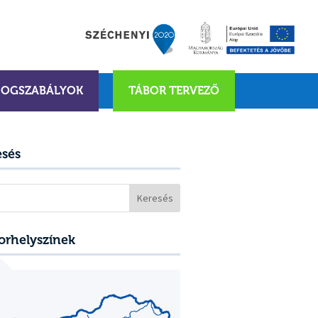
JOGSZABÁLYOK
TÁBOR TERVEZŐ
esés
sés:
orhelyszínek