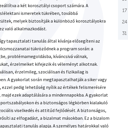
állítva a két korosztályi csoport számára. A
17
éslélektani ismeretek tükrében, továbbá
ltek, melyek biztosítják a különböző korosztályokra
24
ez való alkalmazkodást.
31
gy tapasztalati tanulás által kívánja elősegíteni az
ulcsmozzanatai tükröződnek a program során: a
gbe, problémamegoldásba, kíváncsivá válnak,
sukat, érzelmeiket kifejezik és véleményt alkotnak.
lisan, érzelmileg, szociálisan és fizikailag is
en. A gyakorlat során megtapasztalhatják a siker vagy
 ezzel pedig lehetőség nyílik az értékek felismerésére
ra, majd ezek adaptálására a mindennapokba. A gyakorlat
soportszabályokon és a biztonságos légkörben kialakuló
iális viselkedés és attitűd fejlődését. A biztonságos,
rősíti az elfogadást, a bizalmat másokban. Ez a bizalom
 tapasztalati tanulás alapja. A személyes határokkal való