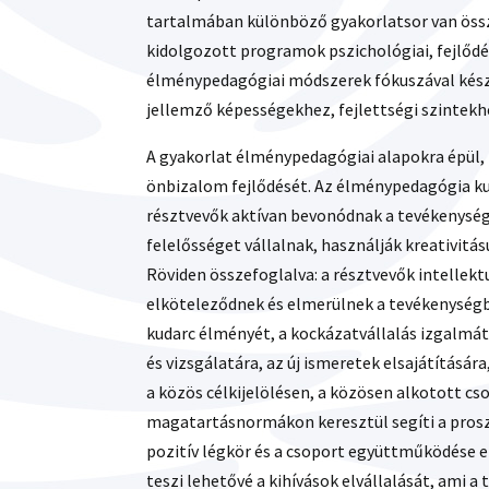
tartalmában különböző gyakorlatsor van össze
kidolgozott programok pszichológiai, fejlőd
élménypedagógiai módszerek fókuszával készü
jellemző képességekhez, fejlettségi szintekh
A gyakorlat élménypedagógiai alapokra épül, í
önbizalom fejlődését. Az élménypedagógia k
résztvevők aktívan bevonódnak a tevékenysé
felelősséget vállalnak, használják kreativitá
Röviden összefoglalva: a résztvevők intellektuá
elköteleződnek és elmerülnek a tevékenységb
kudarc élményét, a kockázatvállalás izgalmát,
és vizsgálatára, az új ismeretek elsajátításá
a közös célkijelölésen, a közösen alkotott c
magatartásnormákon keresztül segíti a proszoc
pozitív légkör és a csoport együttműködése e
teszi lehetővé a kihívások elvállalását, ami a