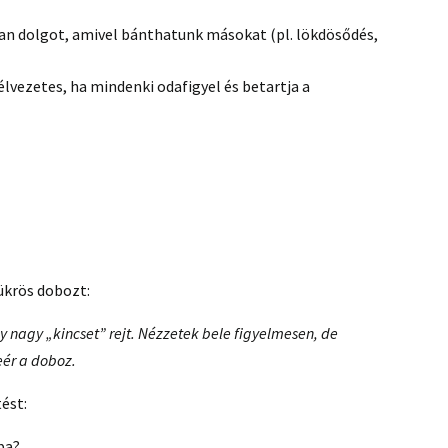
an dolgot, amivel bánthatunk másokat (pl. lökdösődés,
 élvezetes, ha mindenki odafigyel és betartja a
ükrös dobozt:
 nagy „kincset” rejt. Nézzetek bele figyelmesen, de
eér a doboz.
ést:
ba?