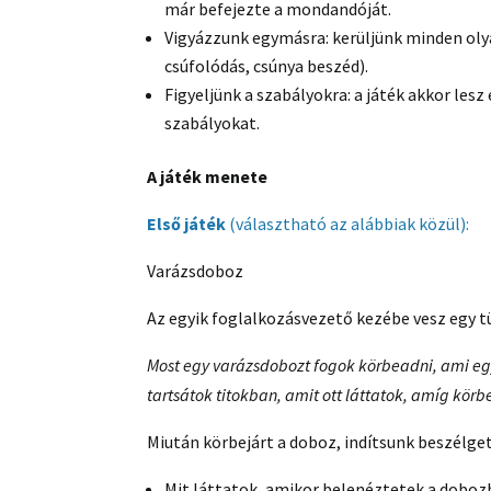
már befejezte a mondandóját.
Vigyázzunk egymásra: kerüljünk minden oly
csúfolódás, csúnya beszéd).
Figyeljünk a szabályokra: a játék akkor lesz
szabályokat.
A játék menete
Első játék
(választható az alábbiak közül):
Varázsdoboz
Az egyik foglalkozásvezető kezébe vesz egy t
Most egy varázsdobozt fogok körbeadni, ami egy
tartsátok titokban, amit ott láttatok, amíg körb
Miután körbejárt a doboz, indítsunk beszélget
Mit láttatok, amikor belenéztetek a doboz