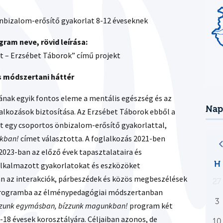
bizalom-erősítő gyakorlat 8-12 éveseknek
ram neve, rövid leírása:
t – Erzsébet Táborok” című projekt
és módszertani háttér
nak egyik fontos eleme a mentális egészség és az
Nap
lalkozások biztosítása. Az Erzsébet Táborok ebből a
t egy csoportos önbizalom-erősítő gyakorlattal,
nkban!
címet választotta. A foglalkozás 2021-ben
2023-ban az előző évek tapasztalataira és
H
 alkalmazott gyakorlatokat és eszközöket
rán az interakciók, párbeszédek és közös megbeszélések
27
a programba az élménypedagógiai módszertanban
3
zzunk egymásban, bízzunk magunkban!
program két
3-18 évesek korosztályára. Céljaiban azonos, de
10