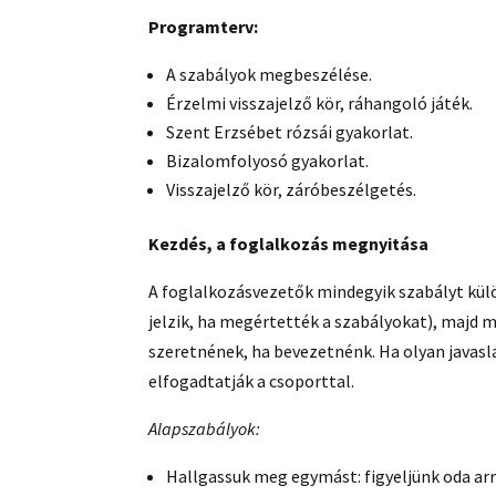
Programterv:
A szabályok megbeszélése.
Érzelmi visszajelző kör, ráhangoló játék.
Szent Erzsébet rózsái gyakorlat.
Bizalomfolyosó gyakorlat.
Visszajelző kör, záróbeszélgetés.
Kezdés, a foglalkozás megnyitása
A foglalkozásvezetők mindegyik szabályt kül
jelzik, ha megértették a szabályokat), majd m
szeretnének, ha bevezetnénk. Ha olyan javasla
elfogadtatják a csoporttal.
Alapszabályok:
Hallgassuk meg egymást: figyeljünk oda arr