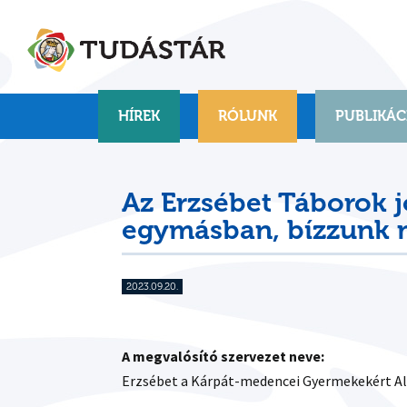
Skip
to
content
HÍREK
RÓLUNK
PUBLIKÁC
Az Erzsébet Táborok j
egymásban, bízzunk
2023.09.20.
A megvalósító szervezet neve:
Erzsébet a Kárpát-medencei Gyermekekért Al