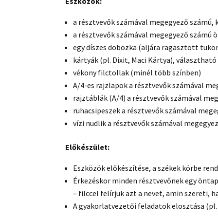
Eszközök:
a résztvevők számával megegyező számú, k
a résztvevők számával megegyező számú ön
egy díszes dobozka (aljára ragasztott tükör
kártyák (pl. Dixit, Maci Kártya), választható
vékony filctollak (minél több színben)
A/4-es rajzlapok a résztvevők számával m
rajztáblák (A/4) a résztvevők számával m
ruhacsipeszek a résztvevők számával meg
vízi nudlik a résztvevők számával megegye
Előkészület:
Eszközök előkészítése, a székek körbe rend
Érkezéskor minden résztvevőnek egy öntapa
– filccel felírjuk azt a nevet, amin szereti, 
A gyakorlatvezetői feladatok elosztása (pl.