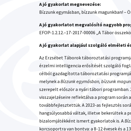
A jó gyakorlat megnevezése:
Bízzunk egymásban, bízzunk magunkban! – Ön
A jó gyakorlatot megvalósító nagyobb prog
EFOP-1.2.12.–17-2017-00006 „A Tábor összekö
A jó gyakorlat alapjául szolgáló elméleti 
Az Erzsébet Táborok táboroztatási programjá
érzelmi intelligencia erősítését szolgáló fog
célból gazdagította táboroztatási programjá
melynek a
Bízzunk egymásban, bízzunk magu
szerepelt először a nyári tábori programban. 
visszajelzéseire reflektálva a program során
továbbfejlesztettük. A 2023-as fejlesztés so
hangsúlyosabbá váltak, illetve bekerültek 
bizalomjátékként ismert gyakorlatok is. A
Bí
korcsoportra van bontva: a 8-12 évesek és a 1