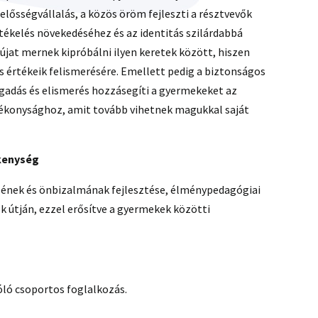
elősségvállalás, a közös öröm fejleszti a résztvevők
rtékelés növekedéséhez és az identitás szilárdabbá
újat mernek kipróbálni ilyen keretek között, hiszen
s értékeik felismerésére. Emellett pedig a biztonságos
gadás és elismerés hozzásegíti a gyermekeket az
gékonysághoz, amit tovább vihetnek magukkal saját
ékenység
sének és önbizalmának fejlesztése, élménypedagógiai
 útján, ezzel erősítve a gyermekek közötti
óló csoportos foglalkozás.