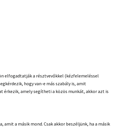
ön elfogadtatják a résztvevőkkel (kézfelemeléssel
egkérdezik, hogy van-e más szabály is, amit
t érkezik, amely segítheti a közös munkát, akkor azt is
a, amit a másik mond. Csak akkor beszéljünk, ha a másik