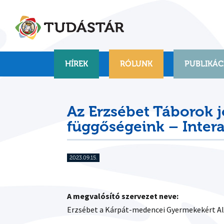
Skip
to
content
HÍREK
RÓLUNK
PUBLIKÁC
Az Erzsébet Táborok j
függőségeink – Inter
2023.09.15.
A megvalósító szervezet neve:
Erzsébet a Kárpát-medencei Gyermekekért Al