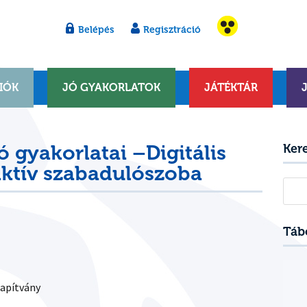
Belépés
Regisztráció
IÓK
JÓ GYAKORLATOK
JÁTÉKTÁR
ó gyakorlatai –Digitális
Ker
aktív szabadulószoba
Kere
Táb
apítvány