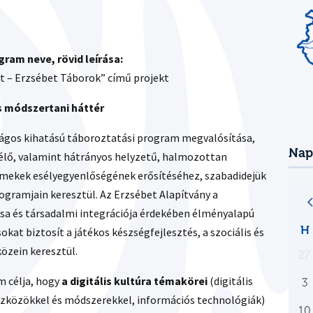
ram neve, rövid leírása:
t – Erzsébet Táborok” című projekt
és módszertani háttér
szágos kihatású táboroztatási program megvalósítása,
Nap
 élő, valamint hátrányos helyzetű, halmozottan
rmekek esélyegyenlőségének erősítéséhez, szabadidejük
gramjain keresztül. Az Erzsébet Alapítvány a
a és társadalmi integrációja érdekében élményalapú
H
at biztosít a játékos készségfejlesztés, a szociális és
özein keresztül.
27
m célja, hogy
a digitális kultúra témakörei
(digitális
3
szközökkel és módszerekkel, információs technológiák)
10