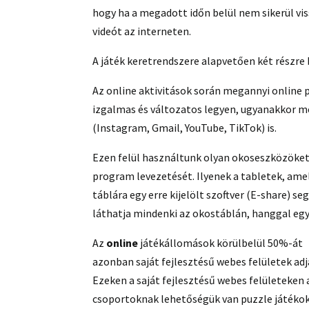
hogy ha a megadott időn belül nem sikerül viss
videót az interneten.
A játék keretrendszere alapvetően két részre
Az online aktivitások során megannyi online 
izgalmas és változatos legyen, ugyanakkor m
(Instagram, Gmail, YouTube, TikTok) is.
Ezen felül használtunk olyan okoseszközöket
program levezetését. Ilyenek a tabletek, ame
táblára egy erre kijelölt szoftver (E-share) s
láthatja mindenki az okostáblán, hanggal eg
Az
online
játékállomások körülbelül 50%-át
azonban saját fejlesztésű webes felületek adj
Ezeken a saját fejlesztésű webes felületeken 
csoportoknak lehetőségük van puzzle játékok