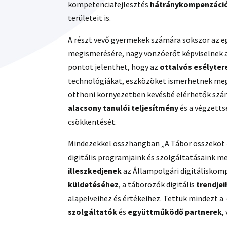
kompetenciafejlesztés
hátránykompenzáci
területeit is.
A részt vevő gyermekek számára sokszor az e
megismerésére, nagy vonzóerőt képviselnek az
pontot jelenthet, hogy az
ottalvós esélyte
technológiákat, eszközöket ismerhetnek meg e
otthoni környezetben kevésbé elérhetők számu
alacsony tanulói teljesítmény
és a végzetts
csökkentését.
Mindezekkel összhangban „A Tábor összeköt –
digitális programjaink és szolgáltatásaink m
illeszkedjenek
az Állampolgári digitáliskom
küldetéséhez
, a táborozók digitális
trendjei
alapelveihez és értékeihez. Tettük mindezt a
szolgáltatók
és
együttműködő partnerek
,