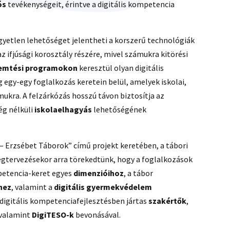
ós
tevékenységeit, érintve a digitális kompetencia
gyetlen lehetőséget jelentheti a korszerű technológiák
 ifjúsági korosztály részére, mivel számukra kitörési
remtési programokon
keresztül olyan digitális
gy-egy foglalkozás keretein belül, amelyek iskolai,
kra. A felzárkózás hosszú távon biztosítja az
ég nélküli
iskolaelhagyás
lehetőségének
 Erzsébet Táborok” című projekt keretében, a tábori
egtervezésekor arra törekedtünk, hogy a foglalkozások
petencia-keret egyes
dimenzióihoz
, a tábor
hez
, valamint a
digitális gyermekvédelem
 digitális kompetenciafejlesztésben jártas
szakértők
,
 valamint
DigiTESO-k
bevonásával.