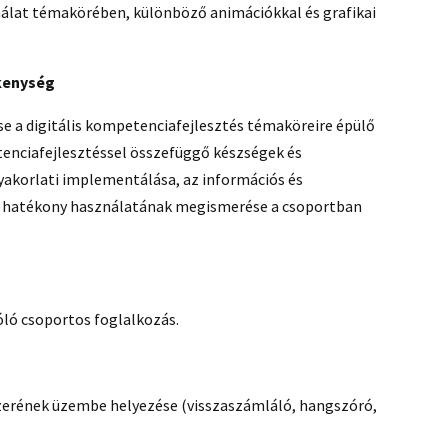
álat témakörében, különböző animációkkal és grafikai
ékenység
se a digitális kompetenciafejlesztés témaköreire épülő
tenciafejlesztéssel összefüggő készségek és
 gyakorlati implementálása, az információs és
 hatékony használatának megismerése a csoportban
óló csoportos foglalkozás.
zerének üzembe helyezése (visszaszámláló, hangszóró,