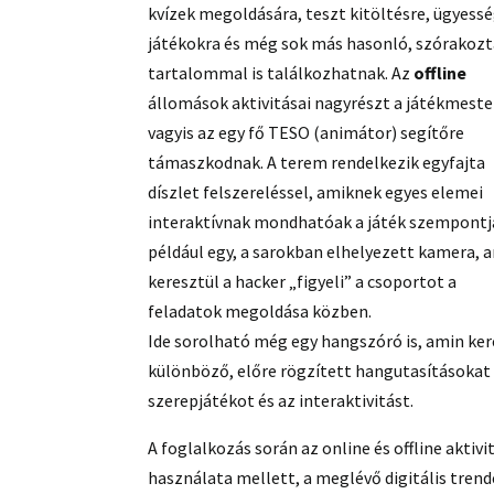
kvízek megoldására, teszt kitöltésre, ügyessé
játékokra és még sok más hasonló, szórakoz
tartalommal is találkozhatnak. Az
offline
állomások aktivitásai nagyrészt a játékmeste
vagyis az egy fő TESO (animátor) segítőre
támaszkodnak. A terem rendelkezik egyfajta
díszlet felszereléssel, amiknek egyes elemei
interaktívnak mondhatóak a játék szempontj
például egy, a sarokban elhelyezett kamera, 
keresztül a hacker „figyeli” a csoportot a
feladatok megoldása közben.
Ide sorolható még egy hangszóró is, amin kere
különböző, előre rögzített hangutasításokat a
szerepjátékot és az interaktivitást.
A foglalkozás során az online és offline aktiv
használata mellett, a meglévő digitális tren