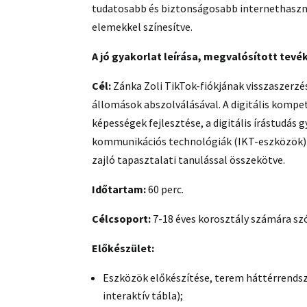
tudatosabb és biztonságosabb internethaszn
elemekkel színesítve.
A jó gyakorlat leírása, megvalósított tev
Cél:
Zánka Zoli TikTok-fiókjának visszaszerzé
állomások abszolválásával. A digitális kompe
képességek fejlesztése, a digitális írástudás
kommunikációs technológiák (IKT-eszközök)
zajló tapasztalati tanulással összekötve.
Időtartam:
60 perc.
Célcsoport:
7-18 éves korosztály számára sz
Előkészület:
Eszközök előkészítése, terem háttérrends
interaktív tábla);