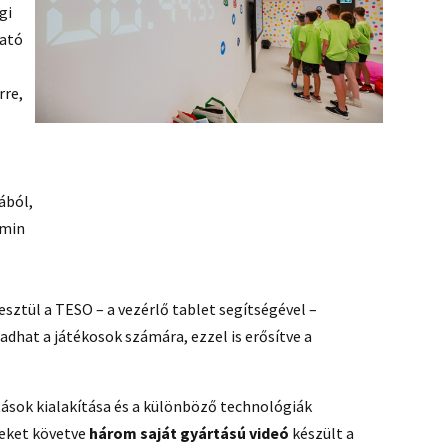
gi
tató
rre,
ából,
amin
sztül a TESO – a vezérlő tablet segítségével –
dhat a játékosok számára, ezzel is erősítve a
itások kialakítása és a különböző technológiák
deket követve
három saját gyártású videó
készült a