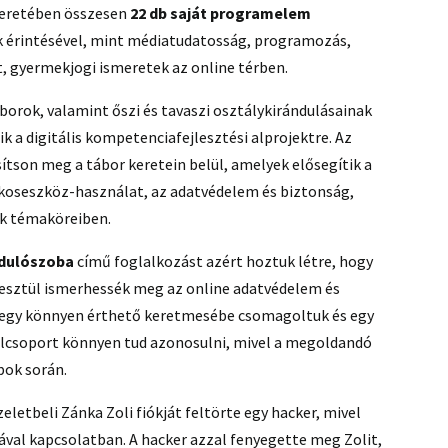
 keretében összesen
22 db saját
programelem
ök érintésével, mint médiatudatosság, programozás,
, gyermekjogi ismeretek az online térben.
borok, valamint őszi és tavaszi osztálykirándulásainak
a digitális kompetenciafejlesztési alprojektre. Az
ítson meg a tábor keretein belül, amelyek elősegítik a
okoseszköz-használat, az adatvédelem és biztonság,
ek témaköreiben.
badulószoba
című foglalkozást azért hoztuk létre, hogy
eresztül ismerhessék meg az online adatvédelem és
t egy könnyen érthető keretmesébe csomagoltuk és egy
célcsoport könnyen tud azonosulni, mivel a megoldandó
pok során.
eletbeli Zánka Zoli fiókját feltörte egy hacker, mivel
ával kapcsolatban. A hacker azzal fenyegette meg Zolit,