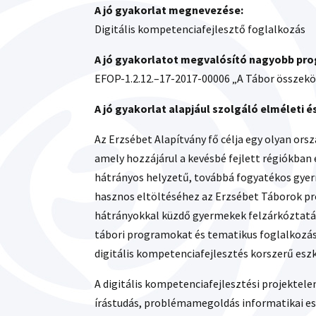
A jó gyakorlat megnevezése:
Digitális kompetenciafejlesztő foglalkozás
A jó gyakorlatot megvalósító nagyobb prog
EFOP-1.2.12.–17-2017-00006 „A Tábor összekö
A jó gyakorlat alapjául szolgáló elméleti 
Az Erzsébet Alapítvány fő célja egy olyan or
amely hozzájárul a kevésbé fejlett régiókban
hátrányos helyzetű, továbbá fogyatékos gye
hasznos eltöltéséhez az Erzsébet Táborok pro
hátrányokkal küzdő gyermekek felzárkóztatás
tábori programokat és tematikus foglalkozások
digitális kompetenciafejlesztés korszerű eszk
A digitális kompetenciafejlesztési projektele
írástudás, problémamegoldás informatikai e