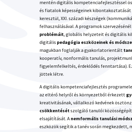
mentén digitális kompetenciafejlesztéssel 
és fiatalok képességeinek kibontakoztatását 
keresztül, XXI. századi készségek (kommunikác
felhasználásával. A programok szervezésénél
problémáit
, globális helyzeteit és digitális 
digitális
pedagógia eszközeinek és módsze
magukban foglalják a gyakorlatorientált
tan
kooperatív, nonformális tanulás, projektmunk
figyelemfelkeltés, érdeklődés fenntartása).
jöttek létre.
A digitális kompetenciafejlesztés programele
az eltérő helyről és környezetből érkezett
gy
kreativitásának, vállalkozó kedvének ösztön
csökkentését
szolgáló tanulói közösségépíté
elsajátítását. A
nemformális tanulási móds
eszközök segítik a tanév során megkezdett, ma