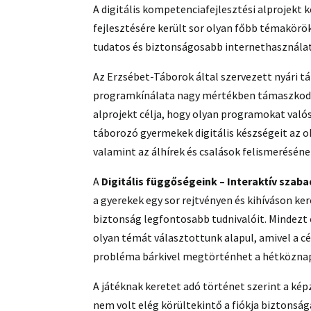
A digitális kompetenciafejlesztési alprojekt
fejlesztésére került sor olyan főbb témakör
tudatos és biztonságosabb internethasználat
Az Erzsébet-Táborok által szervezett nyári tá
programkínálata nagy mértékben támaszkodik 
alprojekt célja, hogy olyan programokat valós
táborozó gyermekek digitális készségeit az 
valamint az álhírek és csalások felismerésén
A
Digitális függőségeink – Interaktív sza
a gyerekek egy sor rejtvényen és kihíváson k
biztonság legfontosabb tudnivalóit. Mindez
olyan témát választottunk alapul, amivel a 
probléma bárkivel megtörténhet a hétközna
A játéknak keretet adó történet szerint a képz
nem volt elég körültekintő a fiókja biztonság