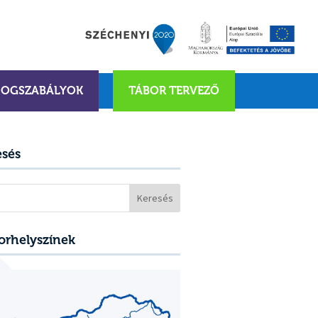
JOGSZABÁLYOK
TÁBOR TERVEZŐ
esés
sés:
orhelyszínek