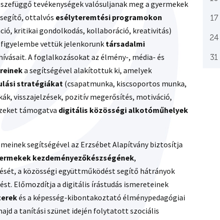
összefüggő tevékenységek valósuljanak meg a gyermekek
segítő, ottalvós
esélyteremtési programokon
17
ió, kritikai gondolkodás, kollaboráció, kreativitás)
24
 figyelembe vettük jelenkorunk
társadalmi
kihívásait. A foglalkozásokat az élmény-, média- és
31
reinek
a segítségével alakítottuk ki, amelyek
ulási stratégiákat
(csapatmunka, kiscsoportos munka,
ák, visszajelzések, pozitív megerősítés, motiváció,
 Ezeket támogatva
digitális közösségi alkotóműhelyek
meinek segítségével az Erzsébet Alapítvány biztosítja
ermekek kezdeményezőkészségének
,
zését, a közösségi együttműködést segítő hátrányok
st. Előmozdítja a digitális írástudás ismereteinek
zerek
és a képesség-kibontakoztató élménypedagógiai
jd a tanítási szünet idején folytatott szociális