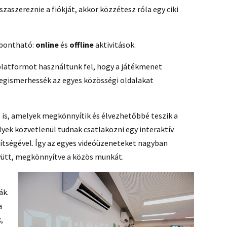
zaszereznie a fiókját, akkor közzétesz róla egy ciki
 bontható:
online
és
offline
aktivitások.
platformot használtunk fel, hogy a játékmenet
egismerhessék az egyes közösségi oldalakat
 is, amelyek megkönnyítik és élvezhetőbbé teszik a
lyek közvetlenül tudnak csatlakozni egy interaktív
egítségével. Így az egyes videóüzeneteket nagyban
yütt, megkönnyítve a közös munkát.
ák.
a
,