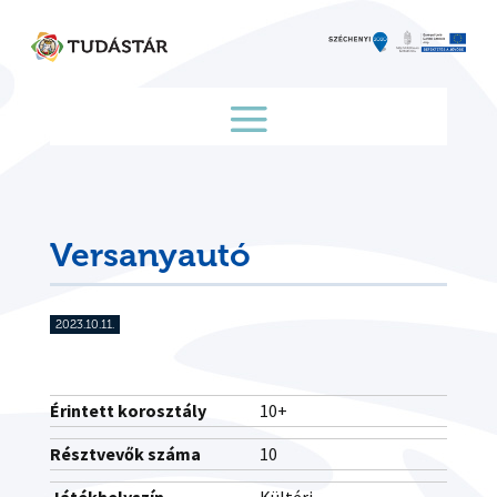
Skip
to
content
Versanyautó
2023.10.11.
Érintett korosztály
10+
Résztvevők száma
10