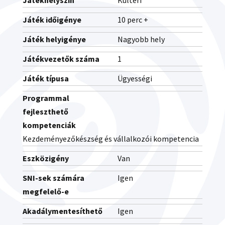
Játékhelyszín
Kültéri
Játék időigénye
10 perc +
Játék helyigénye
Nagyobb hely
Játékvezetők száma
1
Játék típusa
Ügyességi
Programmal
fejleszthető
kompetenciák
Kezdeményezőkészség és vállalkozói kompetencia
Eszközigény
Van
SNI-sek számára
Igen
megfelelő-e
Akadálymentesíthető
Igen