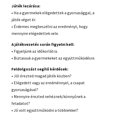
Játék lezárása:
• Ha a gyermekek elégedettek a gyorsasággal, a
játék véget ér.
• Érdemes megbeszélni az eredményt, hogy
mennyire elégedettek vele.
A játékvezetés során figyelni kell:
• Figyeljünk az időkorlátra.
• Biztassuk a gyermekeket az együttműködésre.
Feldolgozást segítő kérdések:
• Jól érezted magad játék közben?
• Elégedett vagy az eredménnyel, a csapat
gyorsaságával?
• Mennyire érezted nehéznek/könnyűnek a
feladatot?
• Jó volt együttműködni a többiekkel?