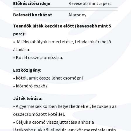
Előkészítési ideje
Kevesebb mint 5 perc
Baleseti kockázat
Alacsony
Teendők játék kezdése előtt (kevesebb mint 5
perc):
• Játékszabályok ismertetése, feladatok érthető
átadása.
• Kötél összecsomózása.
Eszközigény:
• kötél, amit össze lehet csomózni
• időmérő eszköz
Játék leírása:
• A gyermekek körben helyezkednek el, kezükben az
összecsomózott kötéllel.
• Céljuk a csomó visszajuttatása ahhoz a
játékoshoz, akitől elindult, egy kör megtétele után