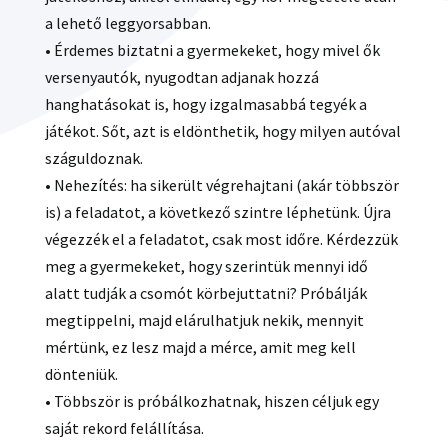
a lehető leggyorsabban.
• Érdemes biztatni a gyermekeket, hogy mivel ők
versenyautók, nyugodtan adjanak hozzá
hanghatásokat is, hogy izgalmasabbá tegyék a
játékot. Sőt, azt is eldönthetik, hogy milyen autóval
száguldoznak.
• Nehezítés: ha sikerült végrehajtani (akár többször
is) a feladatot, a következő szintre léphetünk. Újra
végezzék el a feladatot, csak most időre. Kérdezzük
meg a gyermekeket, hogy szerintük mennyi idő
alatt tudják a csomót körbejuttatni? Próbálják
megtippelni, majd elárulhatjuk nekik, mennyit
mértünk, ez lesz majd a mérce, amit meg kell
dönteniük.
• Többször is próbálkozhatnak, hiszen céljuk egy
saját rekord felállítása.