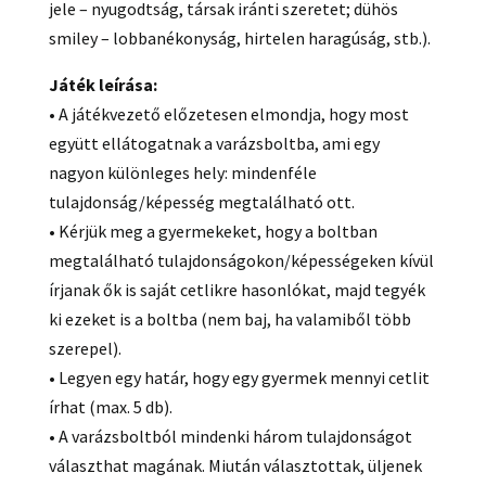
jele – nyugodtság, társak iránti szeretet; dühös
smiley – lobbanékonyság, hirtelen haragúság, stb.).
Játék leírása:
• A játékvezető előzetesen elmondja, hogy most
együtt ellátogatnak a varázsboltba, ami egy
nagyon különleges hely: mindenféle
tulajdonság/képesség megtalálható ott.
• Kérjük meg a gyermekeket, hogy a boltban
megtalálható tulajdonságokon/képességeken kívül
írjanak ők is saját cetlikre hasonlókat, majd tegyék
ki ezeket is a boltba (nem baj, ha valamiből több
szerepel).
• Legyen egy határ, hogy egy gyermek mennyi cetlit
írhat (max. 5 db).
• A varázsboltból mindenki három tulajdonságot
választhat magának. Miután választottak, üljenek