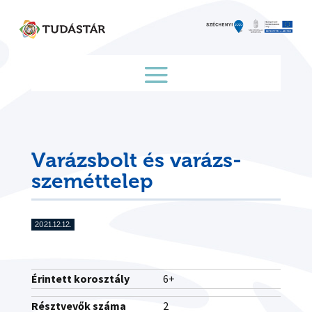
Skip
to
content
Varázsbolt és varázs-
szeméttelep
2021.12.12.
Érintett korosztály
6+
Résztvevők száma
2