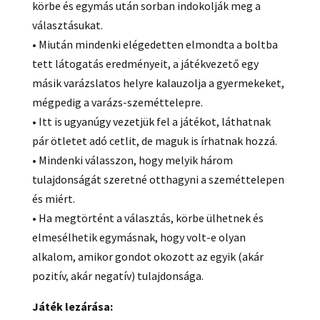
körbe és egymás után sorban indokolják meg a
választásukat.
• Miután mindenki elégedetten elmondta a boltba
tett látogatás eredményeit, a játékvezető egy
másik varázslatos helyre kalauzolja a gyermekeket,
mégpedig a varázs-szeméttelepre.
• Itt is ugyanúgy vezetjük fel a játékot, láthatnak
pár ötletet adó cetlit, de maguk is írhatnak hozzá.
• Mindenki válasszon, hogy melyik három
tulajdonságát szeretné otthagyni a szeméttelepen
és miért.
• Ha megtörtént a választás, körbe ülhetnek és
elmesélhetik egymásnak, hogy volt-e olyan
alkalom, amikor gondot okozott az egyik (akár
pozitív, akár negatív) tulajdonsága.
Játék lezárása: