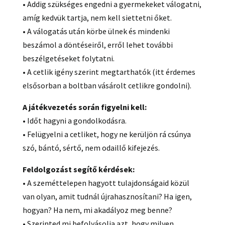
• Addig szükséges engedni a gyermekeket válogatni,
amíg kedvük tartja, nem kell siettetni őket.
• A válogatás után körbe ülnek és mindenki
beszámol a döntéseiről, erről lehet további
beszélgetéseket folytatni.
• A cetlik igény szerint megtarthatók (itt érdemes
elsősorban a boltban vásárolt cetlikre gondolni).
A játékvezetés során figyelni kell:
• Időt hagyni a gondolkodásra.
• Felügyelni a cetliket, hogy ne kerüljön rá csúnya
szó, bántó, sértő, nem odaillő kifejezés.
Feldolgozást segítő kérdések:
• A szeméttelepen hagyott tulajdonságaid közül
van olyan, amit tudnál újrahasznosítani? Ha igen,
hogyan? Ha nem, mi akadályoz meg benne?
• Szerinted mi befolyásolja azt, hogy milyen