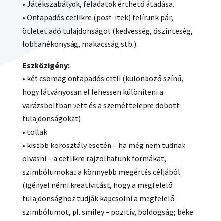
• Játékszabályok, feladatok érthető átadása.
• Öntapadós cetlikre (post-itek) felírunk pár,
ötletet adó tulajdonságot (kedvesség, őszinteség,
lobbanékonyság, makacsság stb.).
Eszközigény:
• két csomag öntapadós cetli (különböző színű,
hogy látványosan el lehessen különíteni a
varázsboltban vett és a szeméttelepre dobott
tulajdonságokat)
• tollak
• kisebb korosztály esetén – ha még nem tudnak
olvasni – a cetlikre rajzolhatunk formákat,
szimbólumokat a könnyebb megértés céljából
(igényel némi kreativitást, hogy a megfelelő
tulajdonsághoz tudják kapcsolni a megfelelő
szimbólumot, pl. smiley – pozitív, boldogság; béke