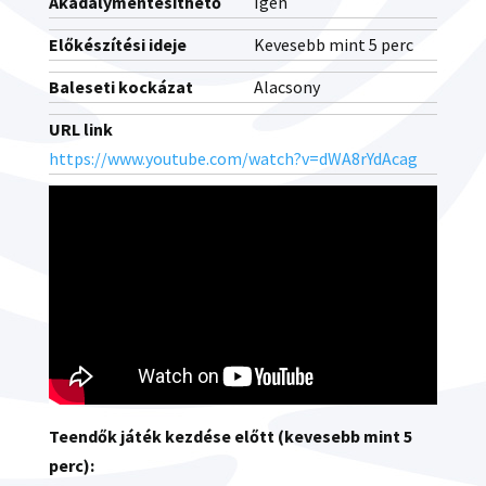
Akadálymentesíthető
Igen
Előkészítési ideje
Kevesebb mint 5 perc
Baleseti kockázat
Alacsony
URL link
https://www.youtube.com/watch?v=dWA8rYdAcag
Teendők játék kezdése előtt (kevesebb mint 5
perc):