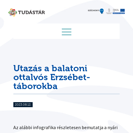
Skip
to
content
Utazás a balatoni
ottalvós Erzsébet-
táborokba
2023.08.12.
Az alábbi infografika részletesen bemutatja a nyári