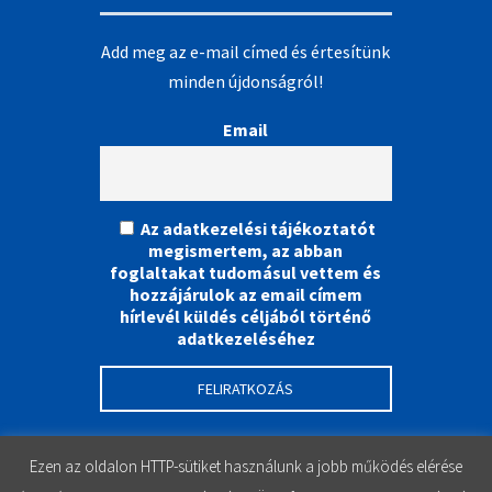
Add meg az e-mail címed és értesítünk
minden újdonságról!
Email
Az adatkezelési tájékoztatót
megismertem, az abban
foglaltakat tudomásul vettem és
hozzájárulok az email címem
hírlevél küldés céljából történő
adatkezeléséhez
Ezen az oldalon HTTP-sütiket használunk a jobb működés elérése