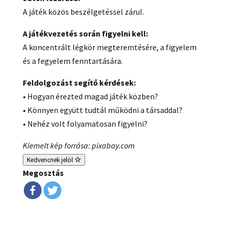
A játék közös beszélgetéssel zárul.
A játékvezetés során figyelni kell:
A koncentrált légkör megteremtésére, a figyelem
és a fegyelem fenntartására.
Feldolgozást segítő kérdések:
• Hogyan érezted magad játék közben?
• Könnyen együtt tudtál működni a társaddal?
• Nehéz volt folyamatosan figyelni?
Kiemelt kép forrása: pixabay.com
Kedvencnek jelöl
Megosztás