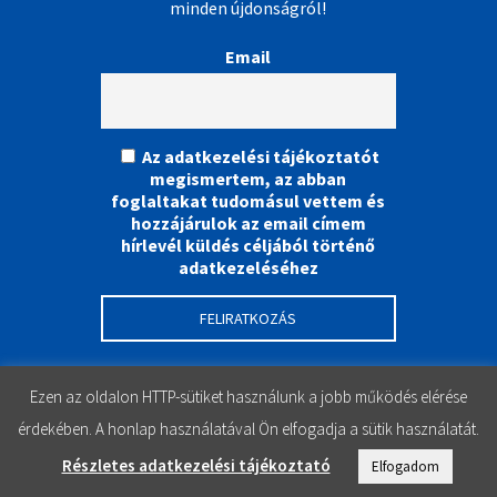
minden újdonságról!
Email
Az adatkezelési tájékoztatót
megismertem, az abban
foglaltakat tudomásul vettem és
hozzájárulok az email címem
hírlevél küldés céljából történő
adatkezeléséhez
Ezen az oldalon HTTP-sütiket használunk a jobb működés elérése
érdekében. A honlap használatával Ön elfogadja a sütik használatát.
Részletes adatkezelési tájékoztató
Elfogadom
Instagram
Facebook
YouTube