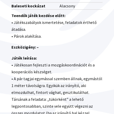
Baleseti kockázat
Alacsony
Teendők játék kezdése előtt:
• Játékszabályok ismertetése, feladatok érthető
átadása.
• Párok alakítása.
Eszközigény: –
Játék leírása:
• Játékosan fejleszti a mozgáskoordinációt és a
kooperációs készséget.
• A pár tagjai egymással szemben állnak, egymástól
1 méter távolságra. Egyikük az irányító, aki
elmozdulhat, fintort vághat, gesztikulálhat.
Társának a feladata: „tükörként” a lehető
legpontosabban, szinte vele együtt végezni az
összes mozdulatot (ha az irányító bal kézzel