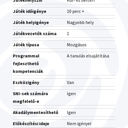
Játékhelyszín
Kül- és beltéri
Játék időigénye
10 perc +
Játék helyigénye
Nagyobb hely
Játékvezetők száma
1
Játék típusa
Mozgásos
Programmal
A tanulás elsajátítása
fejleszthető
kompetenciák
Eszközigény
Van
SNI-sek számára
Igen
megfelelő-e
Akadálymentesíthető
Igen
Előkészítési ideje
Nem igényel