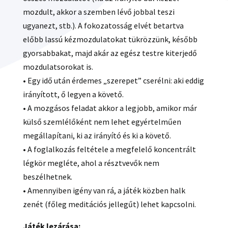
mozdult, akkor a szemben lévő jobbal teszi
ugyanezt, stb.). A fokozatosság elvét betartva
előbb lassú kézmozdulatokat tükrözzünk, később
gyorsabbakat, majd akár az egész testre kiterjedő
mozdulatsorokat is.
• Egy idő után érdemes „szerepet” cserélni: aki eddig
irányított, ő legyen a követő.
• A mozgásos feladat akkor a legjobb, amikor már
külső szemlélőként nem lehet egyértelműen
megállapítani, ki az irányító és ki a követő.
• A foglalkozás feltétele a megfelelő koncentrált
légkör megléte, ahol a résztvevők nem
beszélhetnek.
• Amennyiben igény van rá, a játék közben halk
zenét (főleg meditációs jellegűt) lehet kapcsolni.
Játék lezárása: