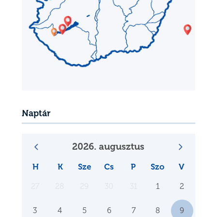
Naptár
2026. augusztus
H
K
Sze
Cs
P
Szo
V
27
28
29
30
31
1
2
3
4
5
6
7
8
9