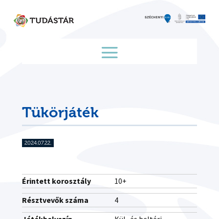
Skip
to
content
Tükörjáték
2024.07.22.
Érintett korosztály
10+
Résztvevők száma
4