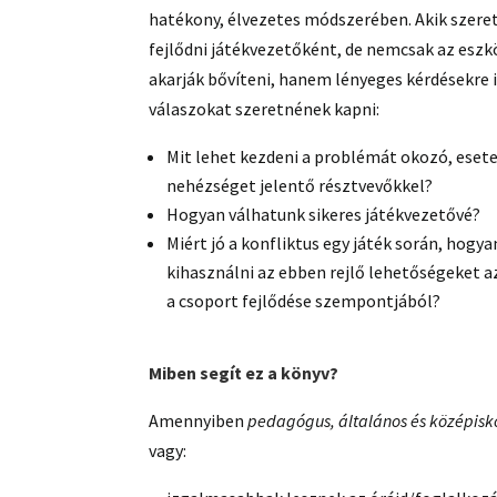
hatékony, élvezetes módszerében. Akik szer
fejlődni játékvezetőként, de nemcsak az esz
akarják bővíteni, hanem lényeges kérdésekre 
válaszokat szeretnének kapni:
Mit lehet kezdeni a problémát okozó, eset
nehézséget jelentő résztvevőkkel?
Hogyan válhatunk sikeres játékvezetővé?
Miért jó a konfliktus egy játék során, hogya
kihasználni az ebben rejlő lehetőségeket a
a csoport fejlődése szempontjából?
Miben segít ez a könyv?
Amennyiben
pedagógus, általános és középisko
vagy: