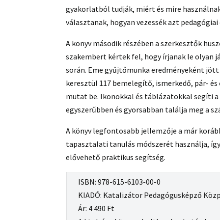
gyakorlatból tudják, miért és mire használnak
választanak, hogyan vezessék azt pedagógiai c
A könyv második részében a szerkesztők hus
szakembert kértek fel, hogy írjanak le olyan
során. Eme gyűjtőmunka eredményeként jött l
keresztül 117 bemelegítő, ismerkedő, pár- és 
mutat be. Ikonokkal és táblázatokkal segíti 
egyszerűbben és gyorsabban találja meg a sz
A könyv legfontosabb jellemzője a már koráb
tapasztalati tanulás módszerét használja, íg
elővehető praktikus segítség.
ISBN: 978-615-6103-00-0
KIADÓ: Katalizátor Pedagógusképző Közp
Ár: 4 490 Ft