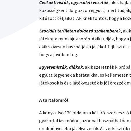
Civil aktivisták, egyesületi vezetők
, akik hajl
közösségként dolgozzon együtt, mert tudják,
kitűzött céljaikat. Akiknek fontos, hogy a kö
Szociális területen dolgozó szakembere
k
, aki
játékot a munkájuk során. Akik tudják, hogy a
akik szívesen használják a játékot fejlesztési
hogy a jövőben fog.
Egyetemisták, diákok
, akik szeretnék kiprób
együtt legyenek a barátaikkal és kellemesen t
játékosok is és a játékvezetők is jól érezzék 
A tartalomról
A könyv első 120 oldalán a két író-szerkesztő
gyakorlatias módon, azonnal használhatóan m
eredményesebb játékvezetők. A szerkesztők 