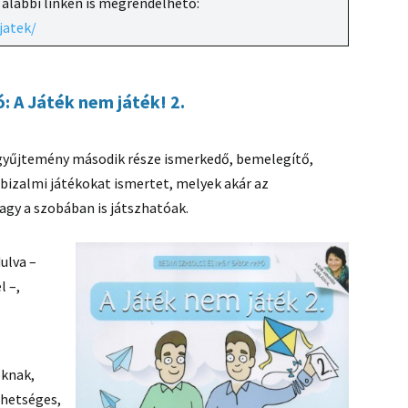
 alábbi linken is megrendelhető:
jatek/
: A Játék nem játék!
2.
kgyűjtemény második része ismerkedő, bemelegítő,
 bizalmi játékokat ismertet, melyek akár az
agy a szobában is játszhatóak.
ulva –
l –,
oknak,
ehetséges,