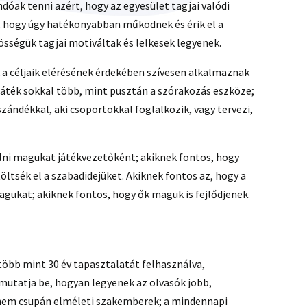
andóak tenni azért, hogy az egyesület tagjai valódi
 hogy úgy hatékonyabban működnek és érik el a
zösségük tagjai motiváltak és lelkesek legyenek.
k a céljaik elérésének érdekében szívesen alkalmaznak
 játék sokkal több, mint pusztán a szórakozás eszköze;
 szándékkal, aki csoportokkal foglalkozik, vagy tervezi,
álni magukat játékvezetőként; akiknek fontos, hogy
öltsék el a szabadidejüket. Akiknek fontos az, hogy a
magukat; akiknek fontos, hogy ők maguk is fejlődjenek.
 több mint 30 év tapasztalatát felhasználva,
utatja be, hogyan legyenek az olvasók jobb,
nem csupán elméleti szakemberek; a mindennapi