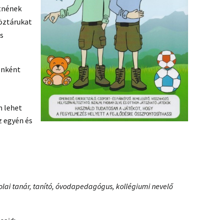
etnének
köztárukat
is
enként
n lehet
z egyén és
lai tanár, tanító, óvodapedagógus, kollégiumi nevelő