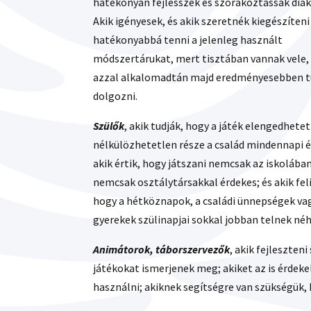
hatékonyan fejlesszék és szórakoztassák diák
Akik igényesek, és akik szeretnék kiegészíteni
hatékonyabbá tenni a jelenleg használt
módszertárukat, mert tisztában vannak vele,
azzal alkalomadtán majd eredményesebben 
dolgozni.
Szülők
, akik tudják, hogy a játék elengedhetet
nélkülözhetetlen része a család mindennapi 
akik értik, hogy játszani nemcsak az iskolában
nemcsak osztálytársakkal érdekes; és akik fe
hogy a hétköznapok, a családi ünnepségek va
gyerekek szülinapjai sokkal jobban telnek né
Animátorok, táborszervezők
, akik fejleszten
játékokat ismerjenek meg; akiket az is érdek
használni; akiknek segítségre van szükségük,