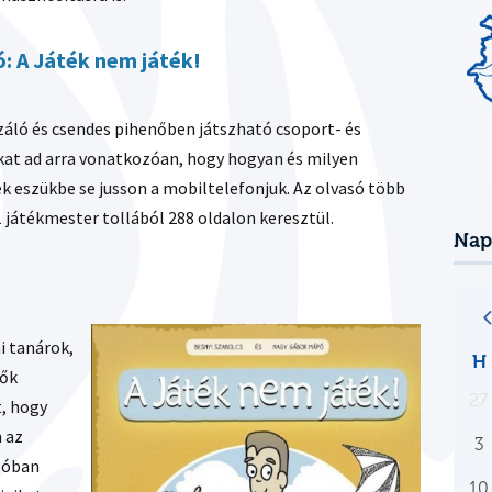
: A Játék nem játék!
záló és csendes pihenőben játszható csoport- és
kat ad arra vonatkozóan, hogy hogyan és milyen
k eszükbe se jusson a mobiltelefonjuk. Az olvasó több
1 játékmester tollából 288 oldalon keresztül.
Nap
i tanárok,
H
lők
27
t, hogy
n az
3
lóban
10