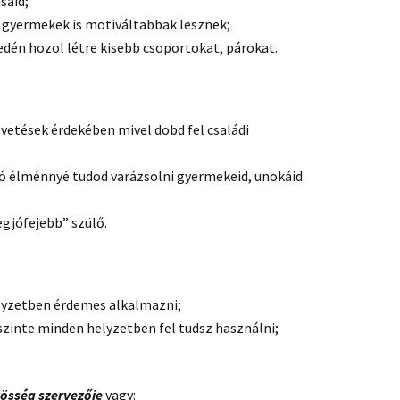
said;
gyermekek is motiváltabbak lesznek;
dén hozol létre kisebb csoportokat, párokat.
evetések érdekében mivel dobd fel családi
ló élménnyé tudod varázsolni gyermekeid, unokáid
gjófejebb” szülő.
elyzetben érdemes alkalmazni;
szinte minden helyzetben fel tudsz használni;
özösség szervezője
vagy: