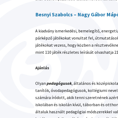
Besnyi Szabolcs – Nagy Gábor Mápó
A kiadvány ismerkedési, bemelegítő, energeti
párképző játékokat vonultat fel, útmutatáso
játékokat vezess, hogy közben a résztvevőkne
mint 110 játék részletes leírását olvashatja 2
Ajánlás
Olyan
pedagógusok
, általános és középiskola
tanítók, óvodapedagógusok, kollégiumi neve
számára íródott, akik tenni szeretnének azér
iskolában és iskolán kívül, táborban és ottho
általuk használt pedagógiai módszerekkel va