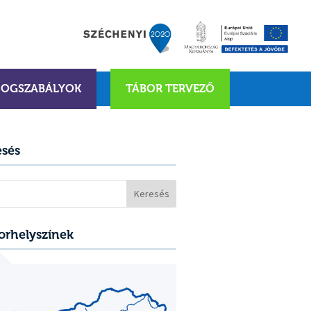
JOGSZABÁLYOK
TÁBOR TERVEZŐ
esés
sés:
orhelyszínek