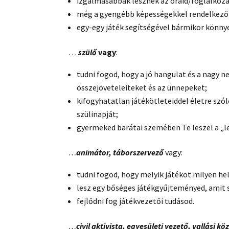
izgalmasabbak lesznek az óráid/foglalkozá
még a gyengébb képességekkel rendelkező 
egy-egy játék segítségével bármikor könnye
…
szülő
vagy
:
tudni fogod, hogy a jó hangulat és a nagy n
összejöveteleiteket és az ünnepeket;
kifogyhatatlan játékötleteiddel életre szó
szülinapját;
gyermeked barátai szemében Te leszel a „le
…
animátor, táborszervező
vagy:
tudni fogod, hogy melyik játékot milyen h
lesz egy bőséges játékgyűjteményed, amit 
fejlődni fog játékvezetői tudásod.
…
civil aktivista, egyesületi vezető, vallási k