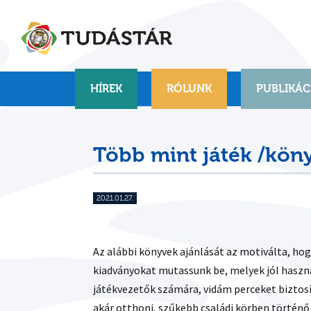
Skip
to
content
HÍREK
RÓLUNK
PUBLIKÁC
Több mint játék /kön
2021.01.27.
Az alábbi könyvek ajánlását az motiválta, h
kiadványokat mutassunk be, melyek jól haszn
játékvezetők számára, vidám perceket biztosí
akár otthoni, szűkebb családi körben történő 