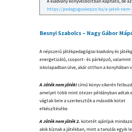
A kiadvány könyvesboltban kapható, de az
https://pedagoguskepzo.hu/a-jatek-nem-
Besnyi Szabolcs – Nagy Gábor Mápó
A népszerű játékpedagógiai kiadvány és játé
energetizáló, csoport- és párképző, valamint
iskolapadban ülve, akár otthon a konyhában v
A Játék nem játék!
című könyv sikerén felbuzd
amelyet több mint ötezer példányban adtak e
vágtak bele a szerkesztők a második kötet
elkészítésébe.
A Játék nem játék 2.
kötetét ajánljuk mindaz
akik bíznak a játékban, mint a tanulás egyik l