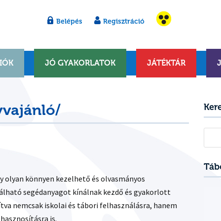
Belépés
Regisztráció
IÓK
JÓ GYAKORLATOK
JÁTÉKTÁR
yvajánló/
Ker
Kere
Táb
ogy olyan könnyen kezelhető és olvasmányos
álható segédanyagot kínálnak kezdő és gyakorlott
tva nemcsak iskolai és tábori felhasználásra, hanem
hasznosításra is.