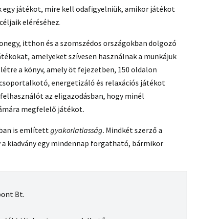
 egy játékot, mire kell odafigyelniük, amikor játékot
éljaik eléréséhez.
zonegy, itthon és a szomszédos országokban dolgozó
 játékokat, amelyeket szívesen használnak a munkájuk
étre a könyv, amely öt fejezetben, 150 oldalon
csoportalkotó, energetizáló és relaxációs játékot
a felhasználót az eligazodásban, hogy minél
ámára megfelelő játékot.
ban is említett
gyakorlatiasság
. Mindkét szerző a
y a kiadvány egy mindennap forgatható, bármikor
ont Bt.