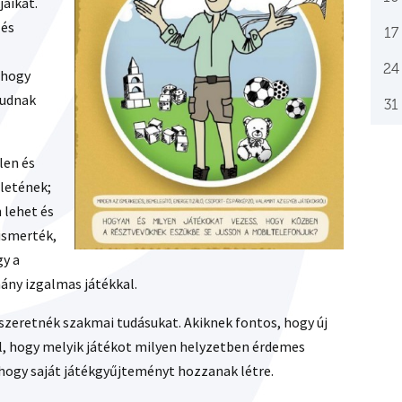
jaikat.
 és
17
24
 hogy
tudnak
31
len és
életének;
 lehet és
lismerték,
gy a
hány izgalmas játékkal.
i szeretnék szakmai tudásukat. Akiknek fontos, hogy új
el, hogy melyik játékot milyen helyzetben érdemes
 hogy saját játékgyűjteményt hozzanak létre.