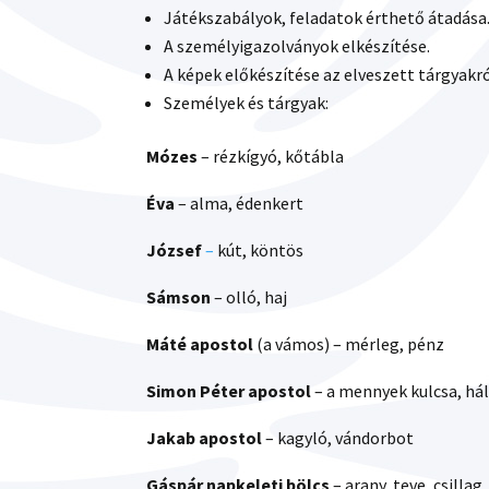
Játékszabályok, feladatok érthető átadása
A személyigazolványok elkészítése.
A képek előkészítése az elveszett tárgyakró
Személyek és tárgyak:
Mózes
– rézkígyó, kőtábla
Éva
– alma, édenkert
József
–
kút, köntös
Sámson
– olló, haj
Máté
apostol
(a vámos) – mérleg, pénz
Simon Péter apostol
– a mennyek kulcsa, hál
Jakab apostol
– kagyló, vándorbot
Gáspár napkeleti bölcs
– arany, teve, csillag