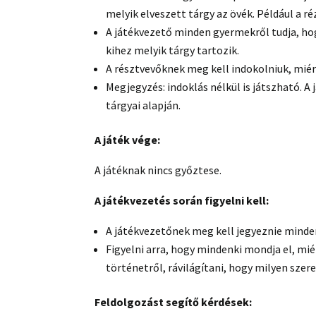
melyik elveszett tárgy az övék. Például a r
A játékvezető minden gyermekről tudja, hogy
kihez melyik tárgy tartozik.
A résztvevőknek meg kell indokolniuk, miért
Megjegyzés: indoklás nélkül is játszható. A j
tárgyai alapján.
A játék vége:
A játéknak nincs győztese.
A játékvezetés során figyelni kell:
A játékvezetőnek meg kell jegyeznie mind
Figyelni arra, hogy mindenki mondja el, mié
történetről, rávilágítani, hogy milyen szer
Feldolgozást segítő kérdések: