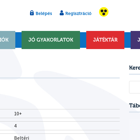
Belépés
Regisztráció
IÓK
JÓ GYAKORLATOK
JÁTÉKTÁR
Ker
Kere
Táb
10+
4
Beltéri