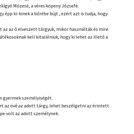
ézkígyó Mózesé, a véres köpeny Józsefé.
 épp ki-kinek a bőrébe bújt , ezért azt is tudja, hogy
 az az ő elveszett tárgyuk, mikor használták és mire.
átékosoknak kell kitalálniuk, hogy ki lehet az illető a
en gyermek személyiségét.
rt az övé az adott tárgy, lehet beszélgetni az érintett
epe volt az adott személynek.