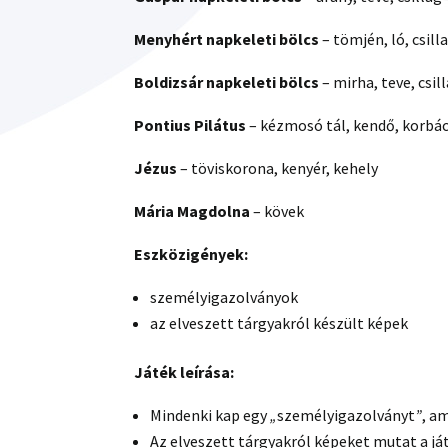
Menyhért napkeleti bölcs
– tömjén, ló, csill
Boldizsár napkeleti bölcs
– mirha, teve, csil
Pontius Pilátus
– kézmosó tál, kendő, korbá
Jézus
– töviskorona, kenyér, kehely
Mária Magdolna
– kövek
Eszközigények:
személyigazolványok
az elveszett tárgyakról készült képek
Játék leírása:
Mindenki kap egy
„
személyigazolványt
”
, a
Az elveszett tárgyakról képeket mutat a já