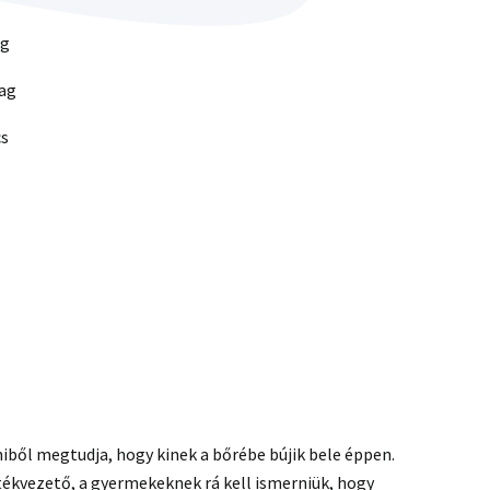
ag
lag
cs
miből megtudja, hogy kinek a bőrébe bújik bele éppen.
tékvezető, a gyermekeknek rá kell ismerniük, hogy