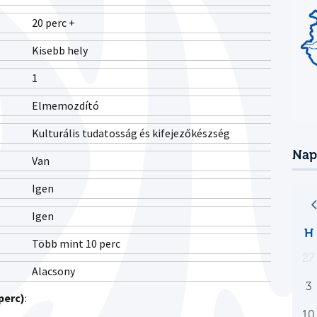
20 perc +
Kisebb hely
1
Elmemozdító
Kulturális tudatosság és kifejezőkészség
Nap
Van
Igen
Igen
H
Több mint 10 perc
27
Alacsony
3
perc)
:
10