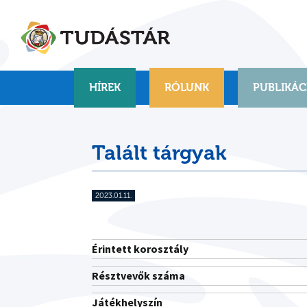
Skip
to
content
HÍREK
RÓLUNK
PUBLIKÁC
Talált tárgyak
2023.01.11.
Érintett korosztály
Résztvevők száma
Játékhelyszín