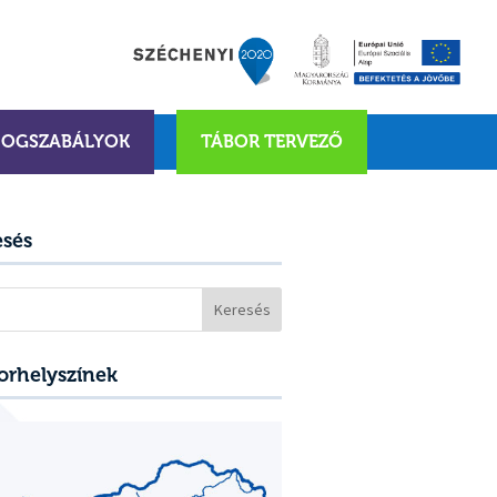
JOGSZABÁLYOK
TÁBOR TERVEZŐ
esés
sés:
orhelyszínek