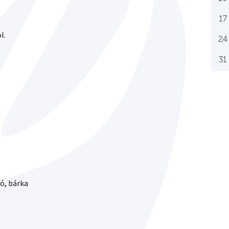
.
17
l.
24
31
ó, bárka