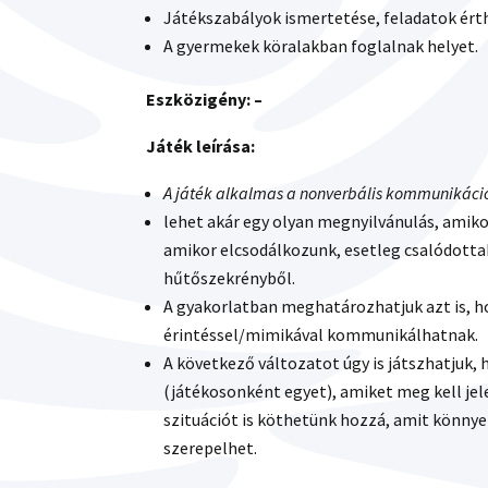
Játékszabályok ismertetése, feladatok ért
A gyermekek köralakban foglalnak helyet.
Eszközigény: –
Játék leírása:
A játék alkalmas a nonverbális kommunikáci
lehet akár egy olyan megnyilvánulás, amik
amikor elcsodálkozunk, esetleg csalódotta
hűtőszekrényből.
A gyakorlatban meghatározhatjuk azt is, h
érintéssel/mimikával kommunikálhatnak.
A következő változatot úgy is játszhatjuk
(játékosonként egyet), amiket meg kell jelen
szituációt is köthetünk hozzá, amit könnye
szerepelhet.