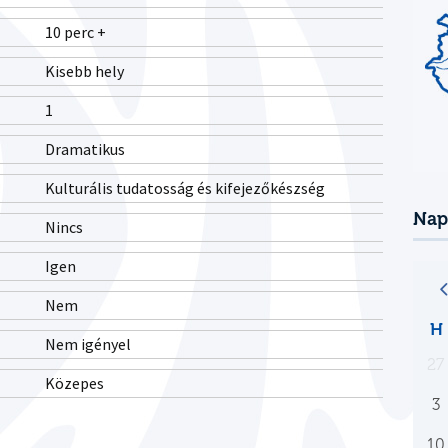
10 perc +
Kisebb hely
1
Dramatikus
Kulturális tudatosság és kifejezőkészség
Nap
Nincs
Igen
Nem
H
Nem igényel
27
Közepes
3
10