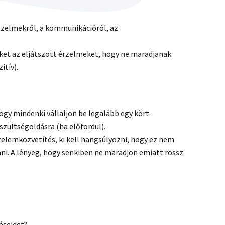
érzelmekről, a kommunikációról, az
eket az eljátszott érzelmeket, hogy ne maradjanak
itív).
gy mindenki vállaljon be legalább egy kört.
eszültségoldásra (ha előfordul).
zelemközvetítés, ki kell hangsúlyozni, hogy ez nem
i. A lényeg, hogy senkiben ne maradjon emiatt rossz
zéseidet?