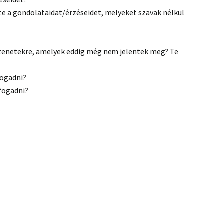
e a gondolataidat/érzéseidet, melyeket szavak nélkül
üzenetekre, amelyek eddig még nem jelentek meg? Te
fogadni?
/fogadni?