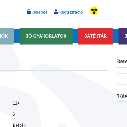
Belépés
Regisztráció
IÓK
JÓ GYAKORLATOK
JÁTÉKTÁR
Ker
Kere
Táb
12+
5
Beltéri