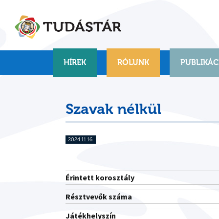
Skip
to
content
HÍREK
RÓLUNK
PUBLIKÁC
Szavak nélkül
2024.11.16.
Érintett korosztály
Résztvevők száma
Játékhelyszín