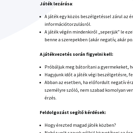
Játék lezárása
:
A játék egy közös beszélgetéssel zárul az 
információtorzulásról.
A játék végén mindenkiről „seperjük” le ez
benne a szerepekben (akár negatív, akár poz
A játékvezetés során figyelni kell:
Próbáljuk meg bátorítani a gyermekeket, ho
Hagyjunk időt a játék végi beszélgetésre, f
Abban az esetben, ha előfordult negatív ér
személyre szóló, nem szabad komolyan venn
érzés.
Feldolgozást segítő kérdések:
Hogy érezted magad játék közben?
Nehéz volt szavak nélkül közvetíteni az ér