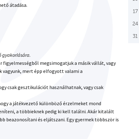
hető átadása.
17
24
31
ó gyakorlására.
or figyelmességből megsimogatjuk a másik vállát, vagy
k vagyunk, mert épp elfogyott valami a
ogy csak gesztikulációt használhatnak, vagy csak
, hogy a játékvezető különböző érzelmeket mond
íteni, a többieknek pedig ki kell találni. Akár kitalált
bb beazonosítani és eljátszani. Egy gyermek többször is