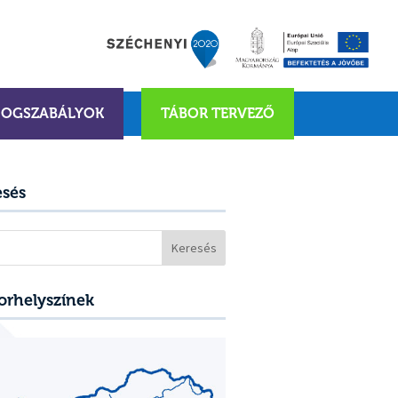
JOGSZABÁLYOK
TÁBOR TERVEZŐ
esés
sés:
orhelyszínek