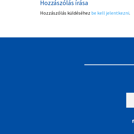
Hozzászólás írása
Hozzászólás küldéséhez
be kell jelentkezni
.