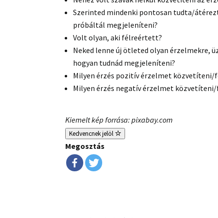
Szerinted mindenki pontosan tudta/átérezt
próbáltál megjeleníteni?
Volt olyan, aki félreértett?
Neked lenne új ötleted olyan érzelmekre, 
hogyan tudnád megjeleníteni?
Milyen érzés pozitív érzelmet közvetíteni/
Milyen érzés negatív érzelmet közvetíteni
Kiemelt kép forrása: pixabay.com
Kedvencnek jelöl
Megosztás