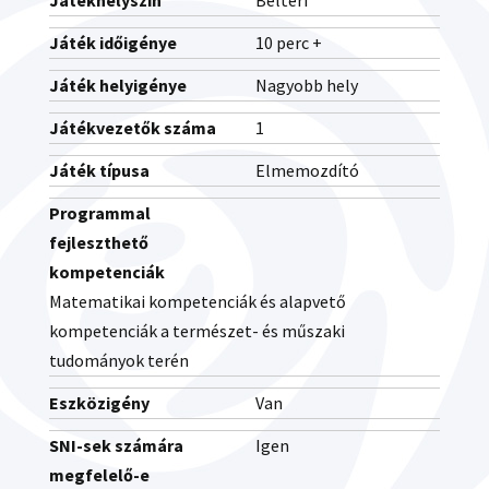
Játékhelyszín
Beltéri
Játék időigénye
10 perc +
Játék helyigénye
Nagyobb hely
Játékvezetők száma
1
Játék típusa
Elmemozdító
Programmal
fejleszthető
kompetenciák
Matematikai kompetenciák és alapvető
kompetenciák a természet- és műszaki
tudományok terén
Eszközigény
Van
SNI-sek számára
Igen
megfelelő-e