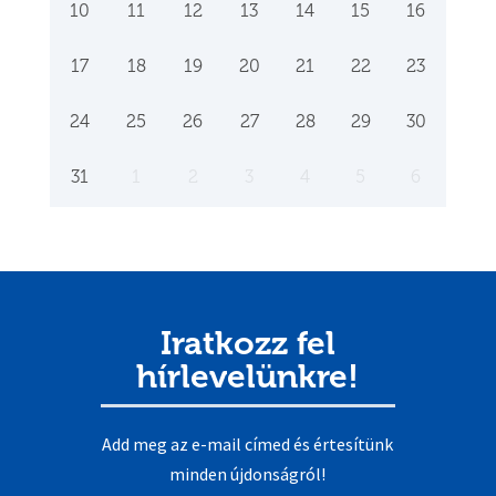
10
11
12
13
14
15
16
17
18
19
20
21
22
23
24
25
26
27
28
29
30
31
1
2
3
4
5
6
Iratkozz fel
hírlevelünkre!
Add meg az e-mail címed és értesítünk
minden újdonságról!