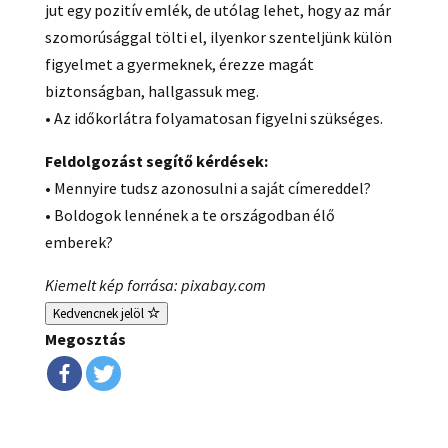
jut egy pozitív emlék, de utólag lehet, hogy az már
szomorúsággal tölti el, ilyenkor szenteljünk külön
figyelmet a gyermeknek, érezze magát
biztonságban, hallgassuk meg.
• Az időkorlátra folyamatosan figyelni szükséges.
Feldolgozást segítő kérdések:
• Mennyire tudsz azonosulni a saját címereddel?
• Boldogok lennének a te országodban élő
emberek?
Kiemelt kép forrása: pixabay.com
Kedvencnek jelöl
Megosztás