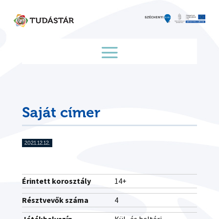
Skip
to
content
Saját címer
2021.12.12.
Érintett korosztály
14+
Résztvevők száma
4