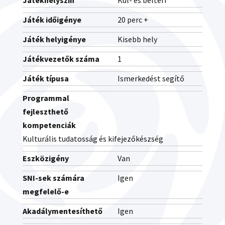
Játékhelyszín
Kül- és beltéri
Játék időigénye
20 perc +
Játék helyigénye
Kisebb hely
Játékvezetők száma
1
Játék típusa
Ismerkedést segítő
Programmal
fejleszthető
kompetenciák
Kulturális tudatosság és kifejezőkészség
Eszközigény
Van
SNI-sek számára
Igen
megfelelő-e
Akadálymentesíthető
Igen