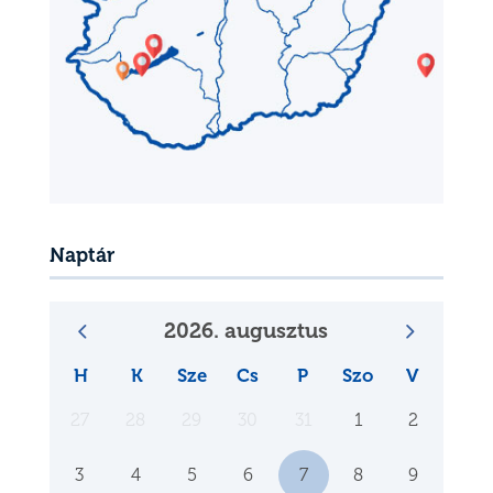
Naptár
2026. augusztus
H
K
Sze
Cs
P
Szo
V
27
28
29
30
31
1
2
3
4
5
6
7
8
9