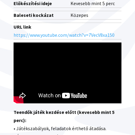
Előkészítési ideje
Kevesebb mint 5 perc
Baleseti kockázat
Közepes
URL link
https://www.youtube.com/watch?v=7VecV8xa150
Teendők játék kezdése előtt (kevesebb mint 5
perc):
• Játékszabályok, feladatok érthető átadása.