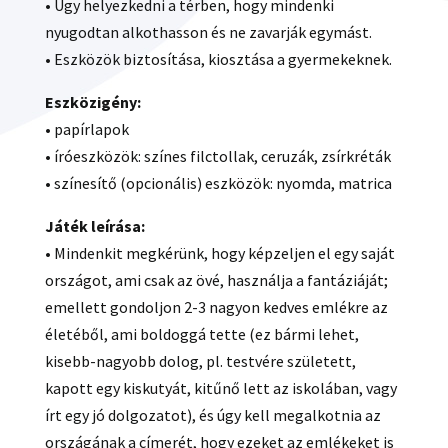
• Úgy helyezkedni a térben, hogy mindenki
nyugodtan alkothasson és ne zavarják egymást.
• Eszközök biztosítása, kiosztása a gyermekeknek.
Eszközigény:
• papírlapok
• íróeszközök: színes filctollak, ceruzák, zsírkréták
• színesítő (opcionális) eszközök: nyomda, matrica
Játék leírása:
• Mindenkit megkérünk, hogy képzeljen el egy saját
országot, ami csak az övé, használja a fantáziáját;
emellett gondoljon 2-3 nagyon kedves emlékre az
életéből, ami boldoggá tette (ez bármi lehet,
kisebb-nagyobb dolog, pl. testvére született,
kapott egy kiskutyát, kitűnő lett az iskolában, vagy
írt egy jó dolgozatot), és úgy kell megalkotnia az
országának a címerét, hogy ezeket az emlékeket is