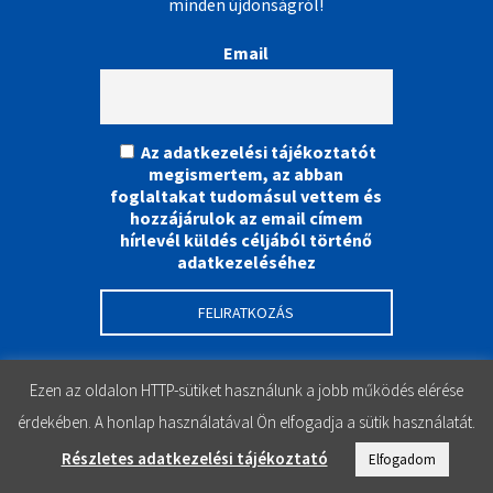
minden újdonságról!
Email
Az adatkezelési tájékoztatót
megismertem, az abban
foglaltakat tudomásul vettem és
hozzájárulok az email címem
hírlevél küldés céljából történő
adatkezeléséhez
Ezen az oldalon HTTP-sütiket használunk a jobb működés elérése
érdekében. A honlap használatával Ön elfogadja a sütik használatát.
Részletes adatkezelési tájékoztató
Elfogadom
Instagram
Facebook
YouTube