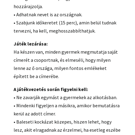
hozzárajzolja.
• Adhatnak nevet is az országnak.
• Szabjunk időkeretet (15 perc), amin belül tudnak
tervezni, ha kell, meghosszabbíthatjuk.
Játék lezárása:
Ha készen van, minden gyermek megmutatja saját
címerét a csoportnak, és elmeséli, hogy milyen
lenne az ő országa, milyen fontos emlékeket
épített be a címerébe.
A játékvezetés során figyelni kell:
• Ne zavarják egymást a gyermekek az alkotásban.
• Mindenki figyeljen a másikra, amikor bemutatásra
kerül az adott címer.
• Baleseti kockázat közepes, hiszen lehet, hogy
lesz, akit elragadnak az érzelmei, ha esetleg eszébe