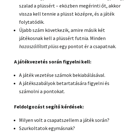
szalad a plüssért – eközben megérinti őt, akkor
vissza kell tennie a plüsst középre, és a játék
folytatódik.
Újabb szám következik, amire másik két
játékosnak kell a plüssért futnia. Minden
hazaszállított plüss
egy pontot ér a csapatnak.
A játékvezetés során figyelni kell:
A játék vezetése számok bekiabálásával.
A játékszabályok betartatására figyelni és
számolni a pontokat.
Feldolgozást segítő kérdések:
Milyen volt a csapatszellem a játék során?
Szurkoltatok egymásnak?