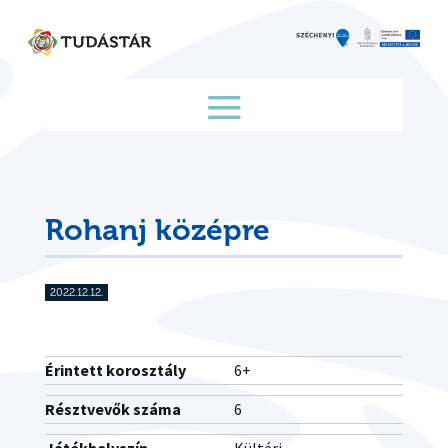
Skip
to
content
Rohanj középre
2022.12.12.
Érintett korosztály
6+
Résztvevők száma
6