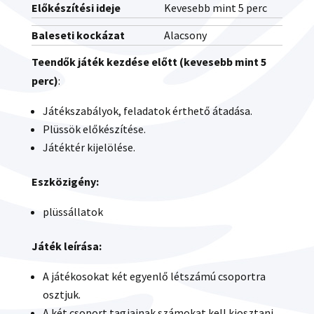
Előkészítési ideje
Kevesebb mint 5 perc
Baleseti kockázat
Alacsony
Teendők játék kezdése előtt (kevesebb mint 5
perc)
:
Játékszabályok, feladatok érthető átadása.
Plüssök előkészítése.
Játéktér kijelölése.
Eszközigény:
plüssállatok
Játék leírása:
A játékosokat két egyenlő létszámú csoportra
osztjuk.
A két csoport tagjainak számokat kell kiosztani,