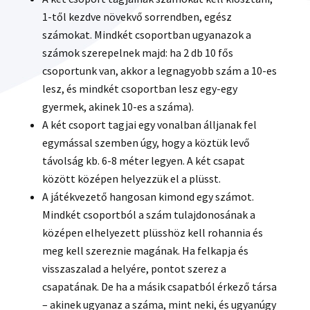
1-től kezdve növekvő sorrendben, egész
számokat. Mindkét csoportban ugyanazok a
számok szerepelnek majd: ha 2 db 10 fős
csoportunk van, akkor a legnagyobb szám a 10-es
lesz, és mindkét csoportban lesz egy-egy
gyermek, akinek 10-es a száma).
A két csoport tagjai egy vonalban álljanak fel
egymással szemben úgy, hogy a köztük levő
távolság kb. 6-8 méter legyen. A két csapat
között középen helyezzük el a plüsst.
A játékvezető hangosan kimond egy számot.
Mindkét csoportból a szám tulajdonosának a
középen elhelyezett plüsshöz kell rohannia és
meg kell szereznie magának. Ha felkapja és
visszaszalad a helyére, pontot szerez a
csapatának. De ha a másik csapatból érkező társa
– akinek ugyanaz a száma, mint neki, és ugyanúgy