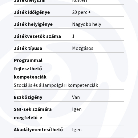
Játékhelyszín
Kültéri
Játék időigénye
20 perc +
Játék helyigénye
Nagyobb hely
Játékvezetők száma
1
Játék típusa
Mozgásos
Programmal
fejleszthető
kompetenciák
Szociális és állampolgári kompetenciák
Eszközigény
Van
SNI-sek számára
Igen
megfelelő-e
Akadálymentesíthető
Igen