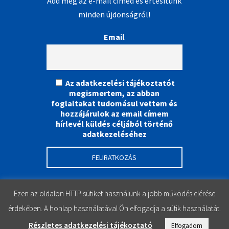
Add meg az e-mail címed és értesítünk
minden újdonságról!
Email
Az adatkezelési tájékoztatót
megismertem, az abban
foglaltakat tudomásul vettem és
hozzájárulok az email címem
hírlevél küldés céljából történő
adatkezeléséhez
Ezen az oldalon HTTP-sütiket használunk a jobb működés elérése
érdekében. A honlap használatával Ön elfogadja a sütik használatát.
Részletes adatkezelési tájékoztató
Elfogadom
Instagram
Facebook
YouTube