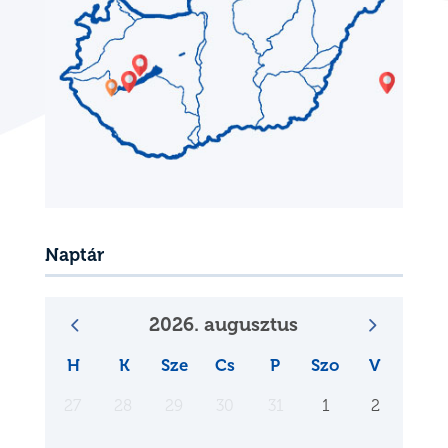
Naptár
2026. augusztus
H
K
Sze
Cs
P
Szo
V
27
28
29
30
31
1
2