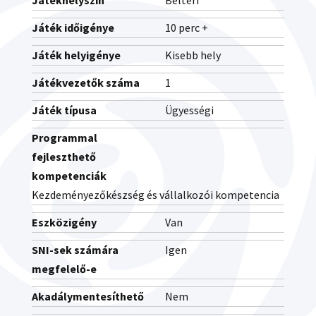
Játékhelyszín
Beltéri
Játék időigénye
10 perc +
Játék helyigénye
Kisebb hely
Játékvezetők száma
1
Játék típusa
Ügyességi
Programmal
fejleszthető
kompetenciák
Kezdeményezőkészség és vállalkozói kompetencia
Eszközigény
Van
SNI-sek számára
Igen
megfelelő-e
Akadálymentesíthető
Nem