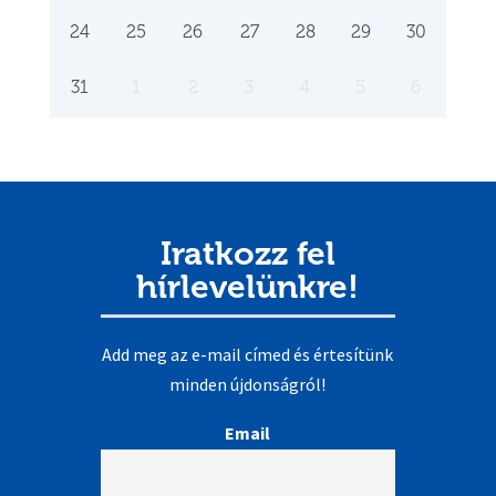
24
25
26
27
28
29
30
31
1
2
3
4
5
6
Iratkozz fel
hírlevelünkre!
Add meg az e-mail címed és értesítünk
minden újdonságról!
Email