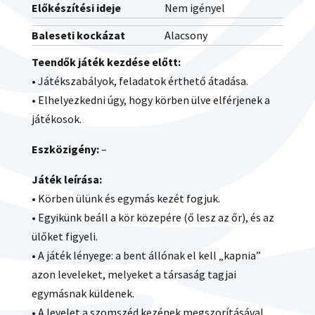
Előkészítési ideje
Nem igényel
Baleseti kockázat
Alacsony
Teendők játék kezdése előtt:
• Játékszabályok, feladatok érthető átadása.
• Elhelyezkedni úgy, hogy körben ülve elférjenek a
játékosok.
Eszközigény:
–
Játék leírása:
• Körben ülünk és egymás kezét fogjuk.
• Egyikünk beáll a kör közepére (ő lesz az őr), és az
ülőket figyeli.
• A játék lényege: a bent állónak el kell „kapnia”
azon leveleket, melyeket a társaság tagjai
egymásnak küldenek.
• A levelet a szomszéd kezének megszorításával