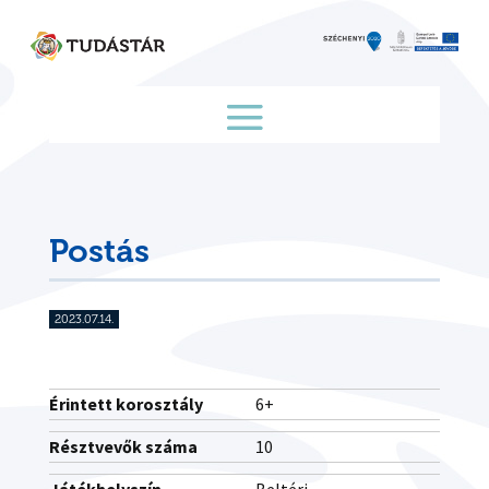
Skip
to
content
Postás
2023.07.14.
Érintett korosztály
6+
Résztvevők száma
10