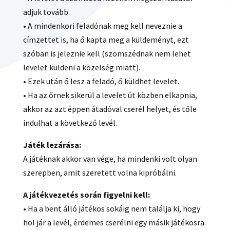
adjuk tovább.
• A mindenkori feladónak meg kell neveznie a
címzettet is, ha ő kapta meg a küldeményt, ezt
szóban is jeleznie kell (szomszédnak nem lehet
levelet küldeni a közelség miatt).
• Ezek után ő lesz a feladó, ő küldhet levelet.
• Ha az őrnek sikerül a levelet út közben elkapnia,
akkor az azt éppen átadóval cserél helyet, és tőle
indulhat a következő levél.
Játék lezárása:
A játéknak akkor van vége, ha mindenki volt olyan
szerepben, amit szeretett volna kipróbálni.
A játékvezetés során figyelni kell:
• Ha a bent álló játékos sokáig nem találja ki, hogy
hol jár a levél, érdemes cserélni egy másik játékosra.