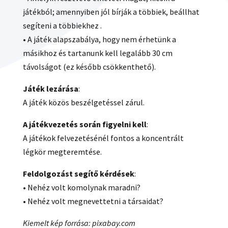
játékból; amennyiben jól bírják a többiek, beállhat
segíteni a többiekhez .
• A játék alapszabálya, hogy nem érhetünk a
másikhoz és tartanunk kell legalább 30 cm
távolságot (ez később csökkenthető).
Játék lezárása
:
A játék közös beszélgetéssel zárul.
A játékvezetés során figyelni kell
:
A játékok felvezetésénél fontos a koncentrált
légkör megteremtése.
Feldolgozást segítő kérdések
:
• Nehéz volt komolynak maradni?
• Nehéz volt megnevettetni a társaidat?
Kiemelt kép forrása: pixabay.com