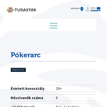
Skip
to
content
Pókerarc
2021.01.27.
Érintett korosztály
10+
Résztvevők száma
6