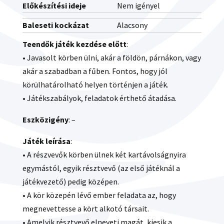
Előkészítési ideje
Nem igényel
Baleseti kockázat
Alacsony
Teendők játék kezdése előtt
:
• Javasolt körben ülni, akár a földön, párnákon, vagy
akár a szabadban a fűben. Fontos, hogy jól
körülhatárolható helyen történjen a játék.
• Játékszabályok, feladatok érthető átadása.
Eszközigény
: –
Játék leírása
:
• A részvevők körben ülnek két kartávolságnyira
egymástól, egyik résztvevő (az első játéknál a
játékvezető) pedig középen.
• A kör közepén lévő ember feladata az, hogy
megnevettesse a kört alkotó társait.
• Amelyik résztvevő elneveti magát, kiesik a