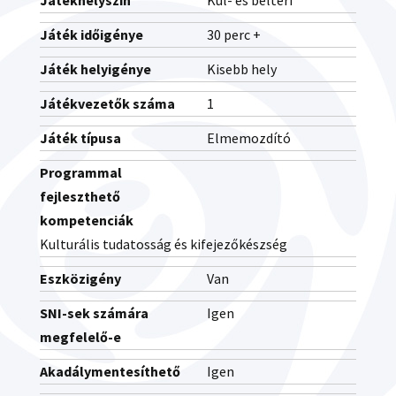
Játékhelyszín
Kül- és beltéri
Játék időigénye
30 perc +
Játék helyigénye
Kisebb hely
Játékvezetők száma
1
Játék típusa
Elmemozdító
Programmal
fejleszthető
kompetenciák
Kulturális tudatosság és kifejezőkészség
Eszközigény
Van
SNI-sek számára
Igen
megfelelő-e
Akadálymentesíthető
Igen