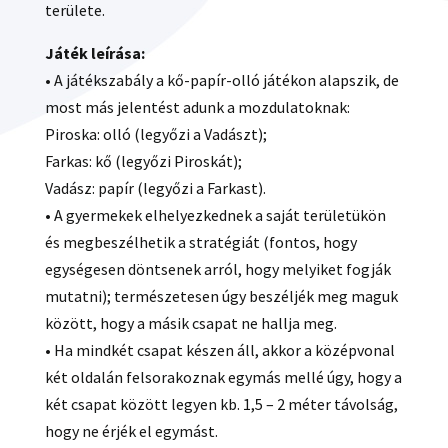
területe.
Játék leírása:
• A játékszabály a kő-papír-olló játékon alapszik, de
most más jelentést adunk a mozdulatoknak:
Piroska: olló (legyőzi a Vadászt);
Farkas: kő (legyőzi Piroskát);
Vadász: papír (legyőzi a Farkast).
• A gyermekek elhelyezkednek a saját területükön
és megbeszélhetik a stratégiát (fontos, hogy
egységesen döntsenek arról, hogy melyiket fogják
mutatni); természetesen úgy beszéljék meg maguk
között, hogy a másik csapat ne hallja meg.
• Ha mindkét csapat készen áll, akkor a középvonal
két oldalán felsorakoznak egymás mellé úgy, hogy a
két csapat között legyen kb. 1,5 – 2 méter távolság,
hogy ne érjék el egymást.