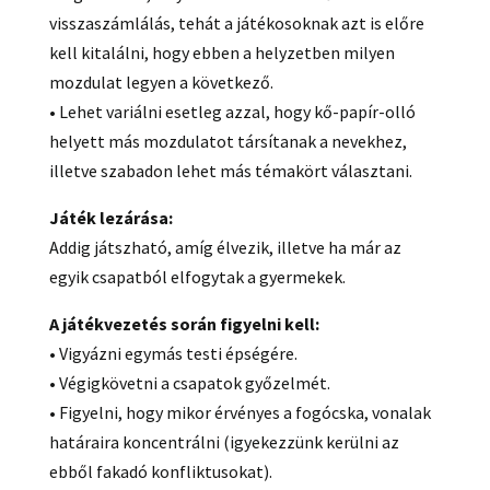
visszaszámlálás, tehát a játékosoknak azt is előre
kell kitalálni, hogy ebben a helyzetben milyen
mozdulat legyen a következő.
• Lehet variálni esetleg azzal, hogy kő-papír-olló
helyett más mozdulatot társítanak a nevekhez,
illetve szabadon lehet más témakört választani.
Játék lezárása:
Addig játszható, amíg élvezik, illetve ha már az
egyik csapatból elfogytak a gyermekek.
A játékvezetés során figyelni kell:
• Vigyázni egymás testi épségére.
• Végigkövetni a csapatok győzelmét.
• Figyelni, hogy mikor érvényes a fogócska, vonalak
határaira koncentrálni (igyekezzünk kerülni az
ebből fakadó konfliktusokat).