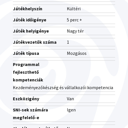
Játékhelyszín
Kültéri
Játék időigénye
5 perc +
Játék helyigénye
Nagy tér
Játékvezetők száma
1
Játék típusa
Mozgásos
Programmal
fejleszthető
kompetenciák
Kezdeményezőkészség és vállalkozói kompetencia
Eszközigény
Van
SNI-sek számára
Igen
megfelelő-e