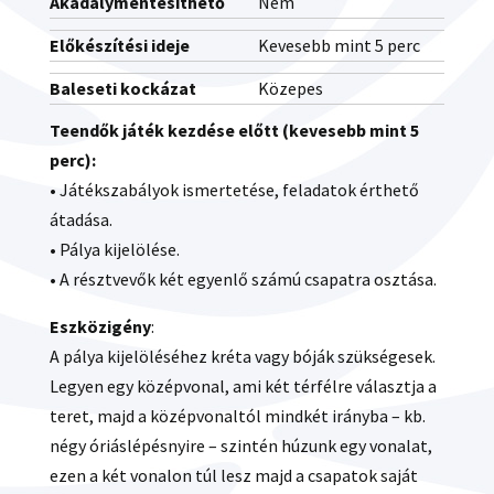
Akadálymentesíthető
Nem
Előkészítési ideje
Kevesebb mint 5 perc
Baleseti kockázat
Közepes
Teendők játék kezdése előtt (kevesebb mint 5
perc):
• Játékszabályok ismertetése, feladatok érthető
átadása.
• Pálya kijelölése.
• A résztvevők két egyenlő számú csapatra osztása.
Eszközigény
:
A pálya kijelöléséhez kréta vagy bóják szükségesek.
Legyen egy középvonal, ami két térfélre választja a
teret, majd a középvonaltól mindkét irányba – kb.
négy óriáslépésnyire – szintén húzunk egy vonalat,
ezen a két vonalon túl lesz majd a csapatok saját