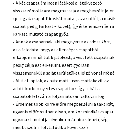
• A két csapat (minden játékos) a játékvezető
visszaszámolására megmutatja a megbeszélt jelet
(pl. egyik csapat Piroskát mutat, azaz ollót, a másik
csapat pedig Farkast – követ), így értelemszerűen a
Farkast mutató csapat győz.
• Annak a csapatnak, aki megnyerte az adott kört,
az a feladata, hogy az ellenséges csapatból
elkapjon minél több játékost, a vesztett csapatnak
pedig célja ezt elkerülni, ezért gyorsan
visszamenekül a saját területüket jelző vonal mögé.
• Akit elkaptak, az automatikusan csatlakozik az
adott körben nyertes csapathoz, így tehát a
csapatok létszáma folyamatosan változni fog.
• Érdemes több körre előre megbeszélni a taktikát,
ugyanis előfordulhat olyan, amikor mindkét csapat
ugyanazt mutatja, ilyenkor már nincs lehetőség
megbeszélni, folytatódik a következő