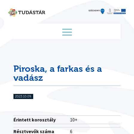
Skip
to
content
Piroska, a farkas és a
vadász
2023.10.09.
Érintett korosztály
10+
Résztvevők száma
6