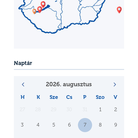
Naptár
2026. augusztus
H
K
Sze
Cs
P
Szo
V
27
28
29
30
31
1
2
3
4
5
6
7
8
9