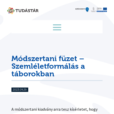
Skip
to
content
Módszertani füzet –
Szemléletformálás a
táborokban
2023.09.29.
A módszertani kiadvány arra tesz kísérletet, hogy