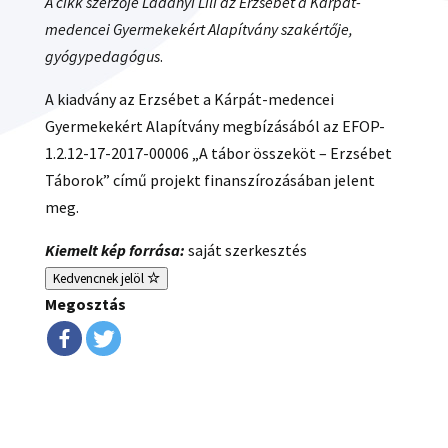
A cikk szerzője Ladányi Lili az Erzsébet a Kárpát-
medencei Gyermekekért Alapítvány szakértője,
gyógypedagógus
.
A kiadvány az Erzsébet a Kárpát-medencei
Gyermekekért Alapítvány megbízásából az EFOP-
1.2.12-17-2017-00006 „A tábor összeköt – Erzsébet
Táborok” című projekt finanszírozásában jelent
meg.
Kiemelt kép forrása:
saját szerkesztés
Kedvencnek jelöl
Megosztás