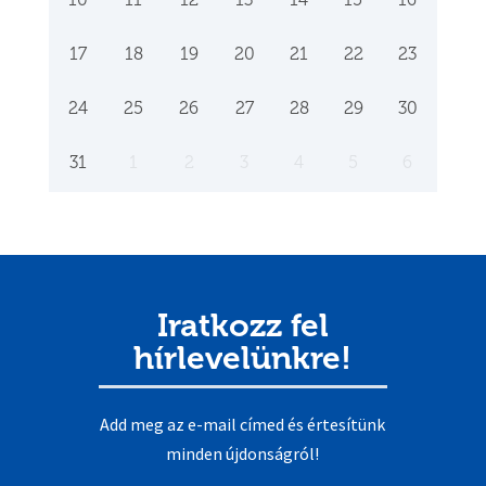
17
18
19
20
21
22
23
24
25
26
27
28
29
30
31
1
2
3
4
5
6
Iratkozz fel
hírlevelünkre!
Add meg az e-mail címed és értesítünk
minden újdonságról!