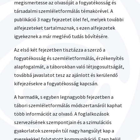
megismertesse az olvasóját a fogyatékosság és
társadalmi szemléletformálás témakörével. A
publikáció 3 nagy fejezetet ölel fel, melyek további
alfejezeteket tartalmaznak, s ezen alfejezetek
igyekeznek a már meglévő tudás bővítésére.
Az első két fejezetben tisztázza a szerző a
fogyatékosság és szemléletformálás, érzékenyítés
alapfogalmát, a táborokban való létjogosultságát,
továbbá javaslatot tesz az ajánlott és kerülendő
kifejezésekre a fogyatékosság kapcsán.
A harmadik, s egyben legnagyobb fejezetben a
tábori szemléletformálás módszertanáról kaphat
több információt az olvasó. A foglalkozások
szervezésének szempontjain és a szimulációs
gyakorlatok szerepén túl nagy hangsúlyt kap a
gyerekekkel folytatott kommunikáció. Ezen belül