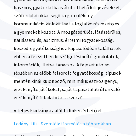
hasznos, gyakorlatba is átültethető kifejezésekkel,
szófordulatokkal segíti a gördülékeny
kommunikáció kialakítását a foglalkozásvezető és
a gyermekek között. A mozgássérülés, látássérülés,
hallássérülés, autizmus, értelmi fogyatékosság,
beszédfogyatékossághoz kapcsolódóan találhatók
ebben a fejezetben beszélgetésindító gondolatok,
információk, illetve tanácsok. A fejezet utolsó
részében az előbb felsorolt fogyatékossági típusok
mentén kínál különböző, minimális eszközigényű,
érzékenyítő játékokat, saját tapasztalati úton való
érzékenyítő feladatokat a szerző.
A teljes kiadvány az alábbi linken érhető el:
Ladányi Lili – Szemléletformálás a táborokban