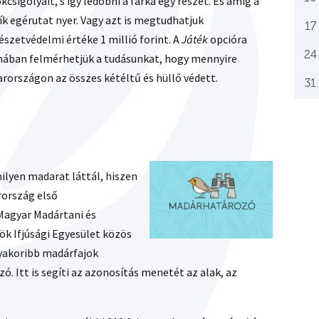
csigolyáit, s így ledobni a farka egy részét. És amíg a
ík egérutat nyer. Vagy azt is megtudhatjuk
17
szetvédelmi értéke 1 millió forint. A
Játék
opcióra
24
rmában felmérhetjük a tudásunkat, hogy mennyire
arországon az összes kétéltű és hüllő védett.
31
ilyen madarat láttál, hiszen
rország első
Magyar Madártani és
ök Ifjúsági Egyesület közös
yakoribb madárfajok
 Itt is segíti az azonosítás menetét az alak, az