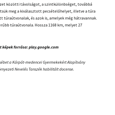
yzet közötti távolságot, a szintkülönbséget, továbbá
tsük meg a kiválasztott pecsételőhelyet, illetve a túra
ett túraútvonalak, és azok is, amelyek még hátravannak.
rűbb túraútvonala. Hossza 1168 km, melyet 27
t képek forrása:
play.google.com
rzsébet a Kárpát-medencei Gyermekekért Alapítvány
rnyezeti Nevelés Tanszék habilitált docense.