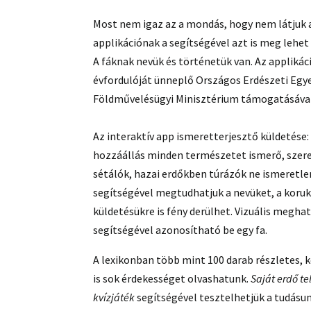
Most nem igaz az a mondás, hogy nem látjuk a
applikációnak a segítségével azt is meg lehet
A fáknak nevük és történetük van. Az applikác
évfordulóját ünneplő Országos Erdészeti Egy
Földművelésügyi Minisztérium támogatásával
Az interaktív app ismeretterjesztő küldetése
hozzáállás minden természetet ismerő, szerető
sétálók, hazai erdőkben túrázók ne ismeretlen
segítségével megtudhatjuk a nevüket, a koruk
küldetésükre is fény derülhet. Vizuális megha
segítségével azonosítható be egy fa.
A lexikonban több mint 100 darab részletes, k
is sok érdekességet olvashatunk.
Saját erdő te
kvízjáték
segítségével tesztelhetjük a tudásu