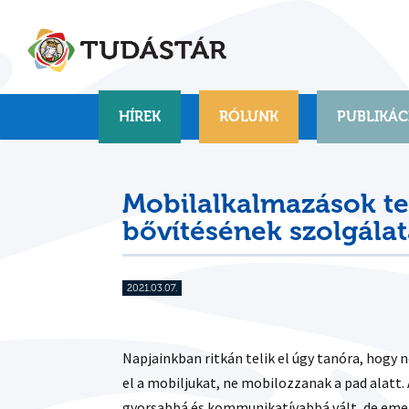
Skip
to
content
HÍREK
RÓLUNK
PUBLIKÁC
Mobilalkalmazások te
bővítésének szolgála
2021.03.07.
Napjainkban ritkán telik el úgy tanóra, hogy n
el a mobiljukat, ne mobilozzanak a pad alatt
gyorsabbá és kommunikatívabbá vált, de emel