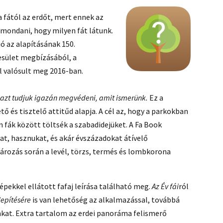
 fától az erdőt, mert ennek az
 mondani, hogy milyen fát látunk.
ió az alapításának 150.
esület megbízásából, a
 valósult meg 2016-ban.
:
azt tudjuk igazán megvédeni, amit ismerünk.
Ez a
 és tisztelő attitűd alapja. A cél az, hogy a parkokban
 fák között töltsék a szabadidejüket. A Fa Book
at, hasznukat, és akár évszázadokat átívelő
tározás során a levél, törzs, termés és lombkorona
épekkel ellátott fafaj leírása található meg.
Az Év fái
ról
lepítésére
is van lehetőség az alkalmazással, továbbá
nkat. Extra tartalom az erdei panoráma felismerő