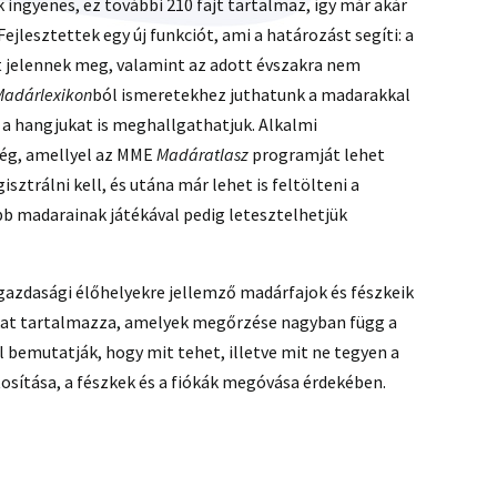
 ingyenes, ez további 210 fajt tartalmaz, így már akár
jlesztettek egy új funkciót, ami a határozást segíti: a
nt jelennek meg, valamint az adott évszakra nem
Madárlexikon
ból ismeretekhez juthatunk a madarakkal
s a hangjukat is meghallgathatjuk. Alkalmi
ség, amellyel az MME
Madáratlasz
programját lehet
ztrálni kell, és utána már lehet is feltölteni a
b madarainak játékával pedig letesztelhetjük
azdasági élőhelyekre jellemző madárfajok és fészkeik
jokat tartalmazza, amelyek megőrzése nagyban függ a
 bemutatják, hogy mit tehet, illetve mit ne tegyen a
tosítása, a fészkek és a fiókák megóvása érdekében.