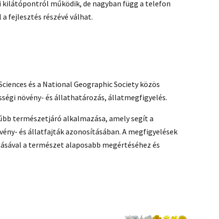
i kilátópontról működik, de nagyban függ a telefon
 a fejlesztés részévé válhat.
Sciences és a National Geographic Society közös
égi növény- és állathatározás, állatmegfigyelés.
rűbb természetjáró alkalmazása, amely segít a
ény- és állatfajták azonosításában. A megfigyelések
tásával a természet alaposabb megértéséhez és