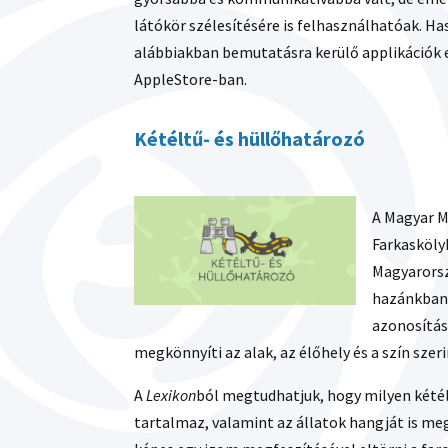
látókör szélesítésére is felhasználhatóak. Ha
alábbiakban bemutatásra kerülő applikációk 
AppleStore-ban.
Kétéltű- és hüllőhatározó
A Magyar M
Farkasköly
Magyarorsz
hazánkban 
azonosítás
megkönnyíti az alak, az élőhely és a szín szeri
A
Lexikon
ból megtudhatjuk, hogy milyen kétélt
tartalmaz, valamint az állatok hangját is meg