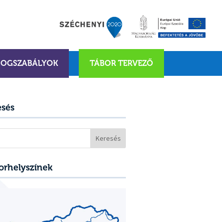
JOGSZABÁLYOK
TÁBOR TERVEZŐ
esés
sés:
orhelyszínek