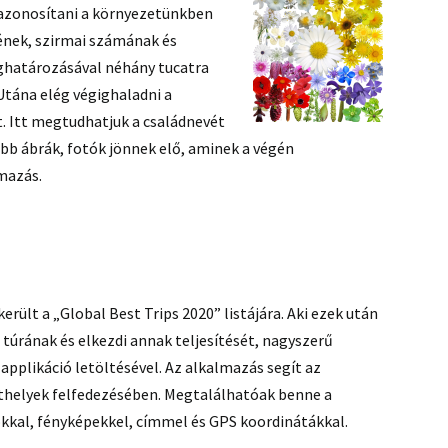
azonosítani a környezetünkben
yének, szirmai számának és
eghatározásával néhány tucatra
Utána elég végighaladni a
őt. Itt megtudhatjuk a családnevét
abb ábrák, fotók jönnek elő, aminek a végén
lmazás.
erült a „Global Best Trips 2020” listájára. Aki ezek után
 túrának és elkezdi annak teljesítését, nagyszerű
applikáció letöltésével. Az alkalmazás segít az
thelyek felfedezésében. Megtalálhatóak benne a
kkal, fényképekkel, címmel és GPS koordinátákkal.