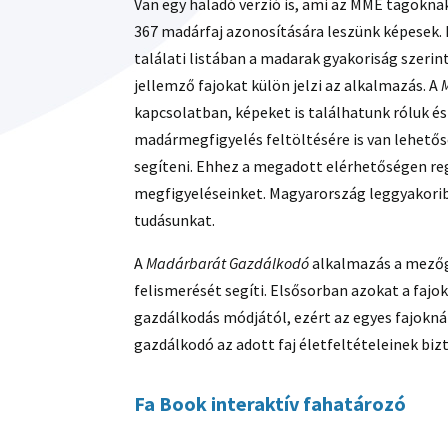
Van egy haladó verzió is, ami az MME tagoknak
367 madárfaj azonosítására leszünk képesek. Fe
találati listában a madarak gyakoriság szeri
jellemző fajokat külön jelzi az alkalmazás. A
kapcsolatban, képeket is találhatunk róluk é
madármegfigyelés feltöltésére is van lehető
segíteni. Ehhez a megadott elérhetőségen regis
megfigyeléseinket. Magyarország leggyakorib
tudásunkat.
A
Madárbarát Gazdálkodó
alkalmazás a mezőg
felismerését segíti. Elsősorban azokat a fa
gazdálkodás módjától, ezért az egyes fajoknál
gazdálkodó az adott faj életfeltételeinek biz
Fa Book interaktív fahatározó