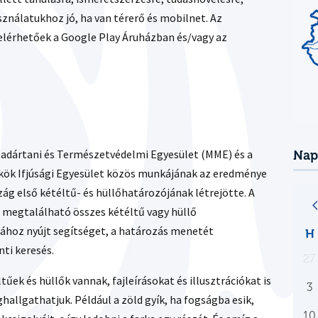
sználatukhoz jó, ha van térerő és mobilnet. Az
elérhetőek a Google Play Áruházban és/vagy az
adártani és Természetvédelmi Egyesület (MME) és a
Nap
kök Ifjúsági Egyesület közös munkájának az eredménye
ág első kétéltű- és hüllőhatározójának létrejötte. A
megtalálható összes kétéltű vagy hüllő
ához nyújt segítséget, a határozás menetét
H
nti keresés.
27
űek és hüllők vannak, fajleírásokat és illusztrációkat is
3
hallgathatjuk. Például a zöld gyík, ha fogságba esik,
10