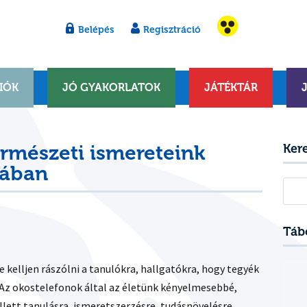
Belépés
Regisztráció
IÓK
JÓ GYAKORLATOK
JÁTÉKTÁR
rmészeti ismereteink
Ker
tában
Kere
Táb
e kelljen rászólni a tanulókra, hallgatókra, hogy tegyék
. Az okostelefonok által az életünk kényelmesebbé,
lett tanulásra, ismeretszerzésre, tudásnövelésre,