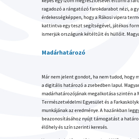
képes egy izom megfeszítésével eltörni a farok
ragadozó a rángatózó farokdarabot nézi, a gy
érdekességképpen, hogy a Rákosi vipera termé
kattintva egy teszt segítségével, játékos fo
ismerjük országunk kétéltűit és hüllőit. Magy
Madárhatározó
Már nem jelent gondot, ha nem tudod, hogy m
a digitális határozó a zsebedben lapul. Magya
madárhatározójának megalkotása szintén a 
Természetvédelmi Egyesület és a Farkaskölyk
munkájának az eredménye. A hazánkban legg
beazonosításához nyújt támogatást a határozó.
élőhely és szín szerinti keresés.