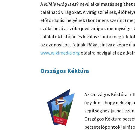
A
Miféle virág is ez?
nevű alkalmazás segíthet 
található virágokat. A virág színének, élőhel
előfordulási helyének (kontinens szerint) m
szűkíthető a szóba jövő virágok mennyisége. 
találatok listáján és kiválasztani a megfelel
az azonosított fajnak. Rákattintva a képre új
www.wikimedia.org
oldalra navigál el az alka
Országos Kéktúra
Az Országos Kéktúra felk
úgy dönt, hogy nekivág a
segítséghez juthat ezen 
Országos Kéktúra pecsé
pecsételőpontok leíráso