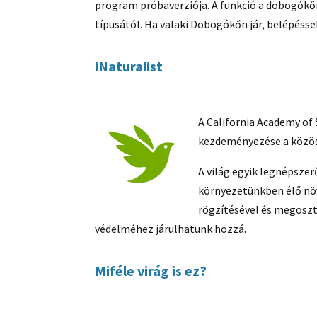
program próbaverziója. A funkció a dobogókő
típusától. Ha valaki Dobogókőn jár, belépéssel
iNaturalist
A California Academy of 
kezdeményezése a közöss
A világ egyik legnépsze
környezetünkben élő növ
rögzítésével és megosz
védelméhez járulhatunk hozzá.
Miféle virág is ez?