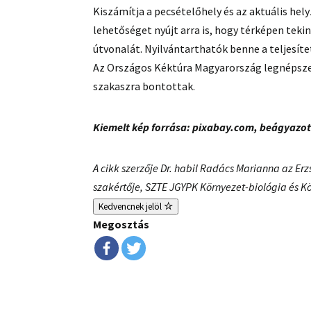
Kiszámítja a pecsételőhely és az aktuális hel
lehetőséget nyújt arra is, hogy térképen tekin
útvonalát. Nyilvántarthatók benne a teljesít
Az Országos Kéktúra Magyarország legnépsze
szakaszra bontottak.
Kiemelt kép forrása: pixabay.com
, beágyazot
A cikk szerzője Dr. habil Radács Marianna az E
szakértője, SZTE JGYPK Környezet-biológia és Kö
Kedvencnek jelöl
Megosztás