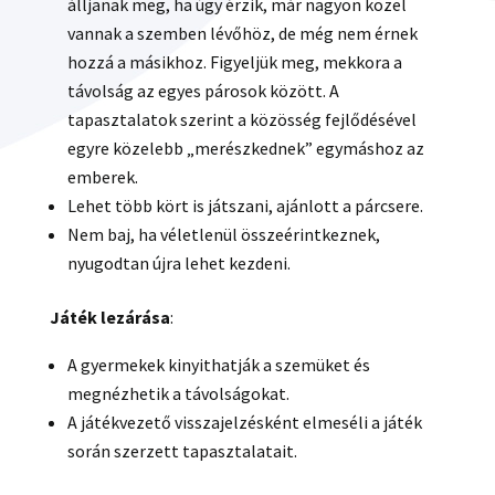
álljanak meg, ha úgy érzik, már nagyon közel
vannak a szemben lévőhöz, de még nem érnek
hozzá a másikhoz. Figyeljük meg, mekkora a
távolság az egyes párosok között. A
tapasztalatok szerint a közösség fejlődésével
egyre közelebb „merészkednek” egymáshoz az
emberek.
Lehet több kört is játszani, ajánlott a párcsere.
Nem baj, ha véletlenül összeérintkeznek,
nyugodtan újra lehet kezdeni.
Játék lezárása
:
A gyermekek kinyithatják a szemüket és
megnézhetik a távolságokat.
A játékvezető visszajelzésként elmeséli a játék
során szerzett tapasztalatait.