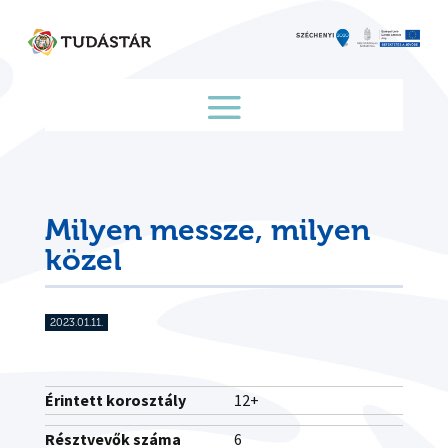
Skip
to
content
Milyen messze, milyen
közel
2023.01.11.
Érintett korosztály
12+
Résztvevők száma
6