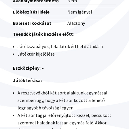
Akadálymentesíthető
Nem
Előkészítési ideje
Nem igényel
Baleseti kockázat
Alacsony
Teendők játék kezdése előtt
:
Játékszabályok, feladatok érthető átadása.
Játéktér kijelölése.
Eszközigény: –
Játék leírása:
A résztvevőkből két sort alakítunk egymással
szemben úgy, hogy a két sor között a lehető
legnagyobb távolság legyen.
A két sor tagjai előrenyújtott kézzel, becsukott
szemmel haladnak lassan egymás felé. Akkor