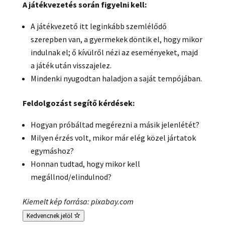
A játékvezetés során figyelni kell:
A játékvezető itt leginkább szemlélődő
szerepben van, a gyermekek döntik el, hogy mikor
indulnak el; ő kívülről nézi az eseményeket, majd
a játék után visszajelez.
Mindenki nyugodtan haladjon a saját tempójában.
Feldolgozást segítő kérdések:
Hogyan próbáltad megérezni a másik jelenlétét?
Milyen érzés volt, mikor már elég közel jártatok
egymáshoz?
Honnan tudtad, hogy mikor kell
megállnod/elindulnod?
Kiemelt kép forrása: pixabay.com
Kedvencnek jelöl