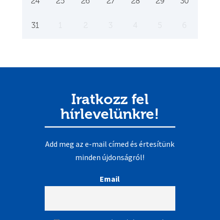
24
25
26
27
28
29
30
31
1
2
3
4
5
6
Iratkozz fel
hírlevelünkre!
Add meg az e-mail címed és értesítünk
minden újdonságról!
Email