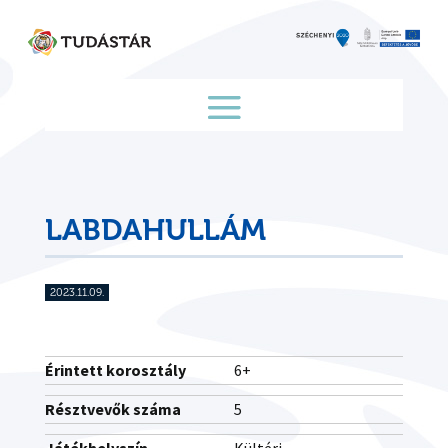
Skip
to
content
LABDAHULLÁM
2023.11.09.
Érintett korosztály
6+
Résztvevők száma
5