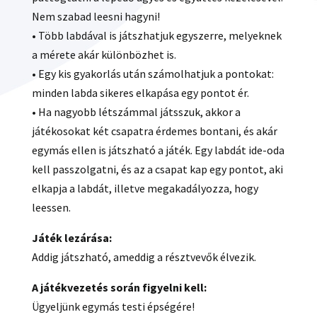
Nem szabad leesni hagyni!
• Több labdával is játszhatjuk egyszerre, melyeknek
a mérete akár különbözhet is.
• Egy kis gyakorlás után számolhatjuk a pontokat:
minden labda sikeres elkapása egy pontot ér.
• Ha nagyobb létszámmal játsszuk, akkor a
játékosokat két csapatra érdemes bontani, és akár
egymás ellen is játszható a játék. Egy labdát ide-oda
kell passzolgatni, és az a csapat kap egy pontot, aki
elkapja a labdát, illetve megakadályozza, hogy
leessen.
Játék lezárása:
Addig játszható, ameddig a résztvevők élvezik.
A játékvezetés során figyelni kell:
Ügyeljünk egymás testi épségére!