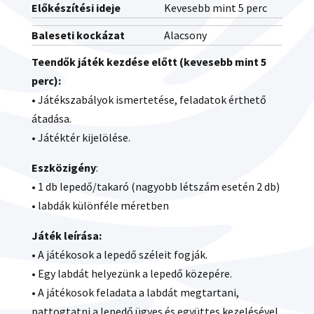
Előkészítési ideje
Kevesebb mint 5 perc
Baleseti kockázat
Alacsony
Teendők játék kezdése előtt (kevesebb mint 5
perc):
• Játékszabályok ismertetése, feladatok érthető
átadása.
• Játéktér kijelölése.
Eszközigény
:
• 1 db lepedő/takaró (nagyobb létszám esetén 2 db)
• labdák különféle méretben
Játék leírása:
• A játékosok a lepedő széleit fogják.
• Egy labdát helyezünk a lepedő közepére.
• A játékosok feladata a labdát megtartani,
pattogtatni a lepedő ügyes és együttes kezelésével.