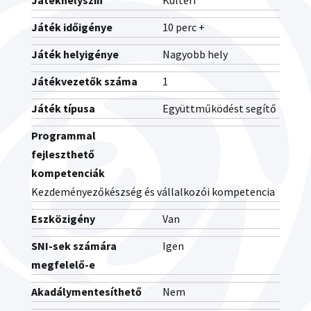
Játékhelyszín
Kültéri
Játék időigénye
10 perc +
Játék helyigénye
Nagyobb hely
Játékvezetők száma
1
Játék típusa
Együttműködést segítő
Programmal
fejleszthető
kompetenciák
Kezdeményezőkészség és vállalkozói kompetencia
Eszközigény
Van
SNI-sek számára
Igen
megfelelő-e
Akadálymentesíthető
Nem