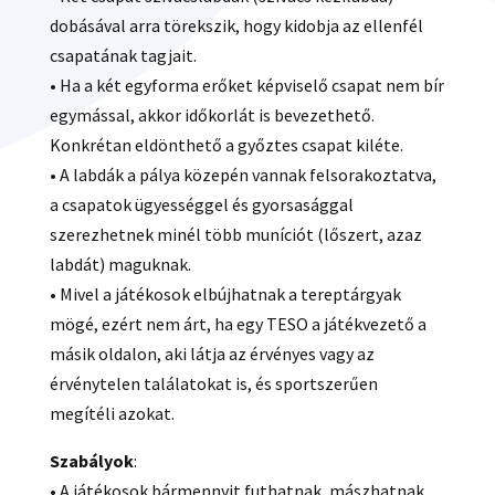
dobásával arra törekszik, hogy kidobja az ellenfél
csapatának tagjait.
• Ha a két egyforma erőket képviselő csapat nem bír
egymással, akkor időkorlát is bevezethető.
Konkrétan eldönthető a győztes csapat kiléte.
• A labdák a pálya közepén vannak felsorakoztatva,
a csapatok ügyességgel és gyorsasággal
szerezhetnek minél több muníciót (lőszert, azaz
labdát) maguknak.
• Mivel a játékosok elbújhatnak a tereptárgyak
mögé, ezért nem árt, ha egy TESO a játékvezető a
másik oldalon, aki látja az érvényes vagy az
érvénytelen találatokat is, és sportszerűen
megítéli azokat.
Szabályok
:
• A játékosok bármennyit futhatnak, mászhatnak,