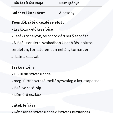
Előkészítési ideje
Nem igényel
Baleseti kockázat
Alacsony
Teendők játék kezdése előtt
:
• Eszközök előkészítése.
• Játékszabályok, feladatok érthető átadása.
• A játék területe: szabadban kisebb fás-bokros
területen, tornateremben néhány tornaszer
alkalmazásával.
Eszközigény
:
• 10-10 db szivacslabda
• megkülönböztető mellény/szalag a két csapatnak
• játékvezetői síp
• időmérő eszköz
Játék leírása
:
• Két csapat szivacslabdák (szivacs kézilabda)