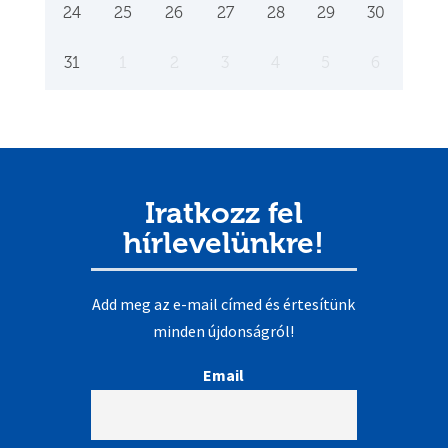
24
25
26
27
28
29
30
31
1
2
3
4
5
6
Iratkozz fel
hírlevelünkre!
Add meg az e-mail címed és értesítünk
minden újdonságról!
Email