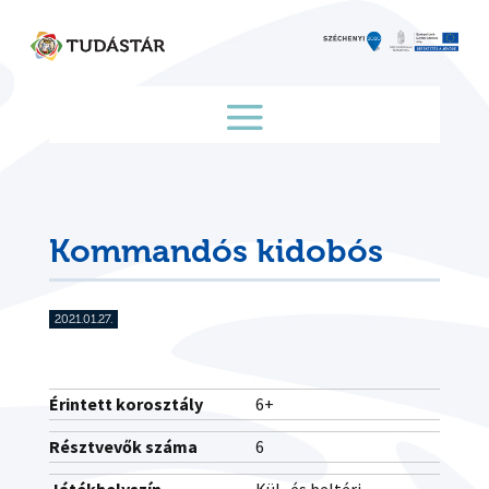
Skip
to
content
Kommandós kidobós
2021.01.27.
Érintett korosztály
6+
Résztvevők száma
6