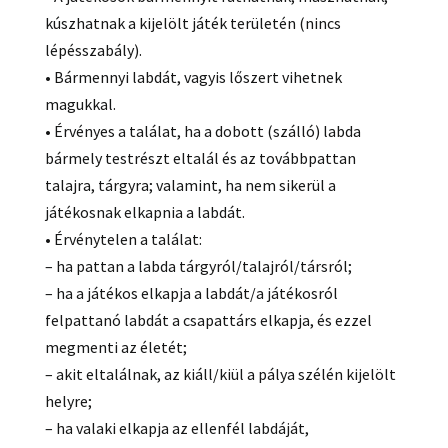
kúszhatnak a kijelölt játék területén (nincs
lépésszabály).
• Bármennyi labdát, vagyis lőszert vihetnek
magukkal.
• Érvényes a találat, ha a dobott (szálló) labda
bármely testrészt eltalál és az továbbpattan
talajra, tárgyra; valamint, ha nem sikerül a
játékosnak elkapnia a labdát.
• Érvénytelen a találat:
– ha pattan a labda tárgyról/talajról/társról;
– ha a játékos elkapja a labdát/a játékosról
felpattanó labdát a csapattárs elkapja, és ezzel
megmenti az életét;
– akit eltalálnak, az kiáll/kiül a pálya szélén kijelölt
helyre;
– ha valaki elkapja az ellenfél labdáját,