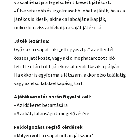
visszahívhatja a legelsőként kiesett játékost.
• Élvezetesebb és izgalmasabb lehet a játék, ha az a
játékos is kiesik, akinek a labdáját elkapják,
miközben visszahívhatja a saját játékosát.
Játék lezárása
:
Győz az a csapat, aki „elfogyasztja” az ellenfél
összes játékosát, vagy aki a meghatározott idő
letelte után több játékossal rendelkezik a pályán.
Ha ekkor is egyforma a létszám, akkor első találatig
vagy az első labdaelkapásig tart.
A játékvezetés során figyelni kell
:
• Az időkeret betartására.
• Szabálytalanságok megelőzésére.
Feldolgozást segítő kérdések
:
• Milyen volt a csapatodban játszani?