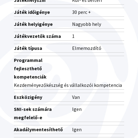
Játékhelyszín
Kül- és beltéri
Játék időigénye
30 perc +
Játék helyigénye
Nagyobb hely
Játékvezetők száma
1
Játék típusa
Elmemozdító
Programmal
fejleszthető
kompetenciák
Kezdeményezőkészség és vállalkozói kompetencia
Eszközigény
Van
SNI-sek számára
Igen
megfelelő-e
Akadálymentesíthető
Igen