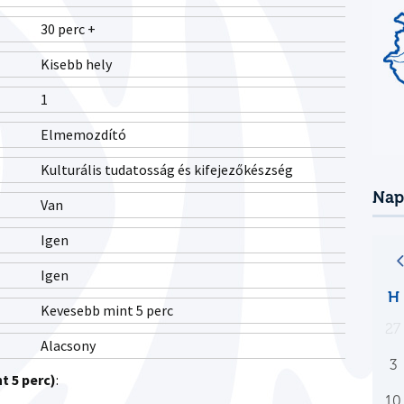
30 perc +
Kisebb hely
1
Elmemozdító
Kulturális tudatosság és kifejezőkészség
Nap
Van
Igen
Igen
H
Kevesebb mint 5 perc
27
Alacsony
3
t 5 perc)
:
10