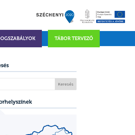
JOGSZABÁLYOK
TÁBOR TERVEZŐ
esés
sés:
orhelyszínek