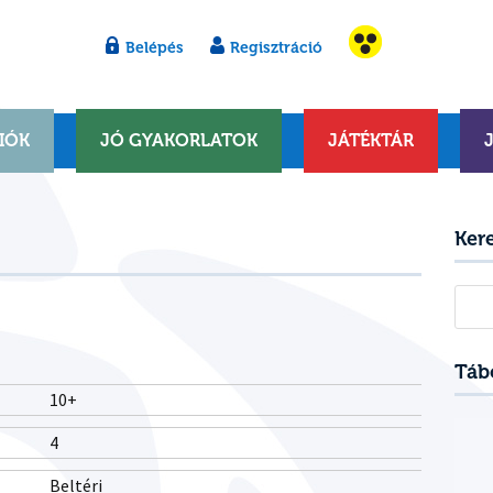
Belépés
Regisztráció
IÓK
JÓ GYAKORLATOK
JÁTÉKTÁR
Ker
Kere
Táb
10+
4
Beltéri