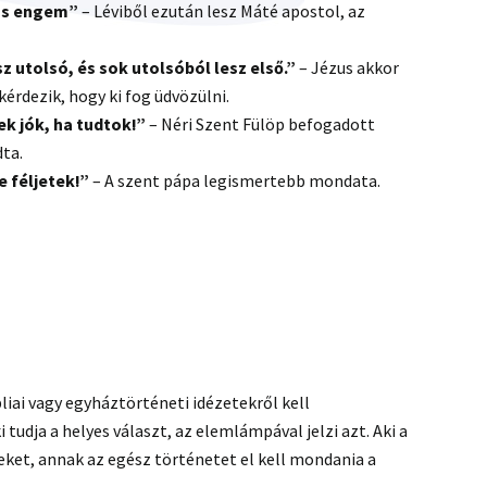
ess engem”
– Léviből ezután lesz Máté apostol, az
z utolsó, és sok utolsóból lesz első.”
– Jézus akkor
érdezik, hogy ki fog üdvözülni.
k jók, ha tudtok!”
– Néri Szent Fülöp befogadott
ta.
e féljetek!”
– A szent pápa legismertebb mondata.
iai vagy egyháztörténeti idézetekről kell
tudja a helyes választ, az elemlámpával jelzi azt. Aki a
ket, annak az egész történetet el kell mondania a