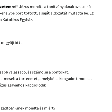
ezetemre!”
Jézus mondta a tanítványoknak az utolsó
kehelybe bort töltött, a saját áldozatát mutatta be. Ez
 a Katolikus Egyház.
tot gyűjtötte.
orsabb válaszadó, és számolni a pontokat.
 elmeséli a történetet, amelyből a kiragadott mondat
ézus szavaihoz kapcsolódik.
agadtól? Kinek mondta és miért?