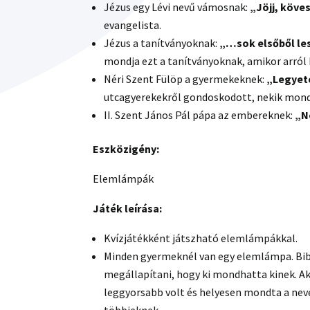
Jézus egy Lévi nevű vámosnak:
„Jöjj, köv
evangelista.
Jézus a tanítványoknak:
„…sok elsőből les
mondja ezt a tanítványoknak, amikor arról k
Néri Szent Fülöp a gyermekeknek:
„Legyete
utcagyerekekről gondoskodott, nekik mond
II. Szent János Pál pápa az embereknek:
„N
Eszközigény:
Elemlámpák
Játék leírása:
Kvízjátékként játszható elemlámpákkal.
Minden gyermeknél van egy elemlámpa. Bibl
megállapítani, hogy ki mondhatta kinek. Aki 
leggyorsabb volt és helyesen mondta a neve