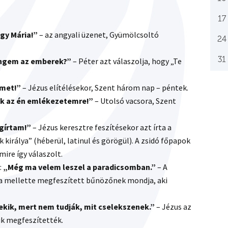
.
17
gy Mária!”
– az angyali üzenet, Gyümölcsoltó
24
31
engem az emberek?”
– Péter azt válaszolja, hogy „Te
met!”
– Jézus elítélésekor, Szent három nap – péntek.
ek az én emlékezetemre!”
– Utolsó vacsora, Szent
egírtam!”
– Jézus keresztre feszítésekor azt írta a
k királya” (héberül, latinul és görögül). A zsidó főpapok
 mire így válaszolt.
:
„Még ma velem leszel a paradicsomban.”
– A
 a mellette megfeszített bűnözőnek mondja, aki
kik, mert nem tudják, mit cselekszenek.”
– Jézus az
ik megfeszítették.