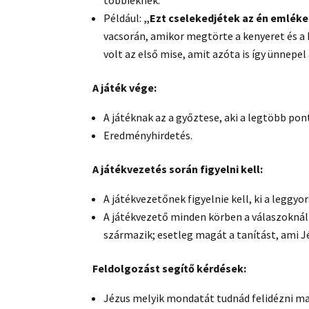
többieknek.
Például:
„Ezt cselekedjétek az én emlék
vacsorán, amikor megtörte a kenyeret és a 
volt az első mise, amit azóta is így ünnepel
A játék vége:
A játéknak az a győztese, aki a legtöbb pon
Eredményhirdetés.
A játékvezetés során figyelni kell:
A játékvezetőnek figyelnie kell, ki a leggy
A játékvezető minden körben a válaszoknál
származik; esetleg magát a tanítást, ami J
Feldolgozást segítő kérdések:
Jézus melyik mondatát tudnád felidézni m