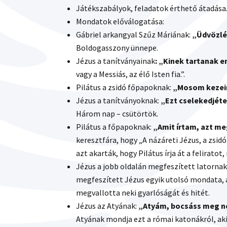
Játékszabályok, feladatok érthető átadása
Mondatok előválogatása:
Gábriel arkangyal Szűz Máriának:
„Üdvözlé
Boldogasszony ünnepe.
Jézus a tanítványainak
: „Kinek tartanak 
vagy a Messiás, az élő Isten fia.”.
Pilátus a zsidó főpapoknak:
„Mosom kezei
Jézus a tanítványoknak:
„Ezt cselekedjét
Három nap – csütörtök.
Pilátus a főpapoknak:
„Amit írtam, azt m
keresztfára, hogy „A názáreti Jézus, a zsidó
azt akarták, hogy Pilátus írja át a feliratot,
Jézus a jobb oldalán megfeszített latornak
megfeszített Jézus egyik utolsó mondata,
megvallotta neki gyarlóságát és hitét.
Jézus az Atyának:
„Atyám, bocsáss meg ne
Atyának mondja ezt a római katonákról, ak