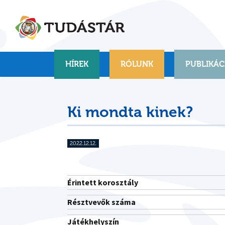
Skip
to
content
HÍREK
RÓLUNK
PUBLIKÁC
Ki mondta kinek?
2022.12.12.
Érintett korosztály
Résztvevők száma
Játékhelyszín