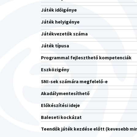
Játék időigénye
Játék helyigénye
Játékvezetők száma
Játék típusa
Programmal fejleszthető kompetenciák
Eszközigény
SNI-sek számára megfelelő-e
Akadálymentesíthető
Előkészítési ideje
Baleseti kockázat
Teendők játék kezdése előtt (kevesebb min