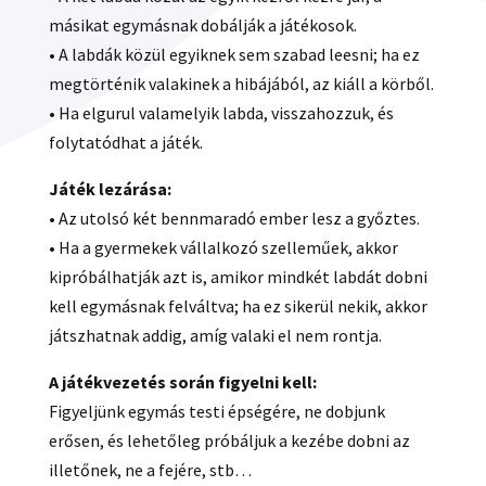
másikat egymásnak dobálják a játékosok.
• A labdák közül egyiknek sem szabad leesni; ha ez
megtörténik valakinek a hibájából, az kiáll a körből.
• Ha elgurul valamelyik labda, visszahozzuk, és
folytatódhat a játék.
Játék lezárása:
• Az utolsó két bennmaradó ember lesz a győztes.
• Ha a gyermekek vállalkozó szelleműek, akkor
kipróbálhatják azt is, amikor mindkét labdát dobni
kell egymásnak felváltva; ha ez sikerül nekik, akkor
játszhatnak addig, amíg valaki el nem rontja.
A játékvezetés során figyelni kell:
Figyeljünk egymás testi épségére, ne dobjunk
erősen, és lehetőleg próbáljuk a kezébe dobni az
illetőnek, ne a fejére, stb…