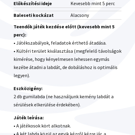
Előkészítési ideje
Kevesebb mint 5 perc
Baleseti kockázat
Alacsony
Teendők játék kezdése előtt (kevesebb mint 5
perc):
• Játékszabályok, feladatok érthető átadása.
• Kültéri terület kiválasztása (megfelelő távolságok
kimérése, hogy kényelmesen lehessen egymás
kezébe átadni a labdát, de dobáláshoz is optimális
legyen).
Eszközigény:
2 db gumilabda (ne használjunk kemény labdát a
sérülések elkerülése érdekében).
Játék leírása:
• A játékosok kört alkotnak.
• A két labda közül az egyik kézről kézre jár, a