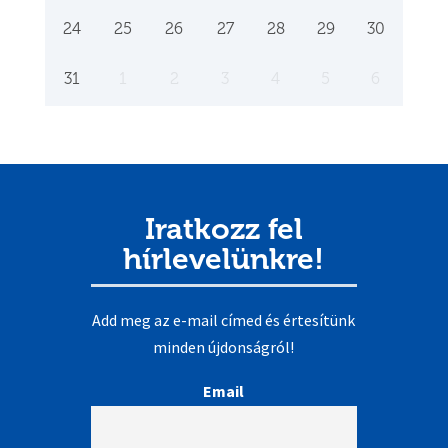
24
25
26
27
28
29
30
31
1
2
3
4
5
6
Iratkozz fel
hírlevelünkre!
Add meg az e-mail címed és értesítünk
minden újdonságról!
Email