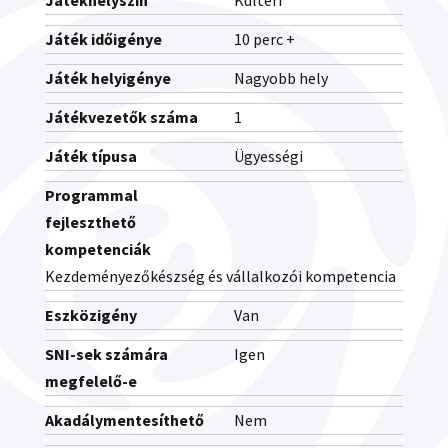
Játékhelyszín
Kültéri
Játék időigénye
10 perc +
Játék helyigénye
Nagyobb hely
Játékvezetők száma
1
Játék típusa
Ügyességi
Programmal
fejleszthető
kompetenciák
Kezdeményezőkészség és vállalkozói kompetencia
Eszközigény
Van
SNI-sek számára
Igen
megfelelő-e
Akadálymentesíthető
Nem