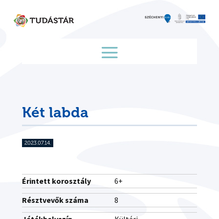
Skip
to
content
Két labda
2023.07.14.
Érintett korosztály
6+
Résztvevők száma
8