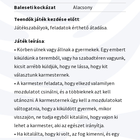
Baleseti kockázat
Alacsony
Teendők játék kezdése előtt
:
Játékszabályok, feladatok érthető átadása.
Játék leírása
:
• Körben ülnek vagy állnak a gyermekek. Egy embert
kiküldünk a teremből, vagy ha szabadtéren vagyunk,
kicsit arrébb küldjük, hogy ne lássa, hogy kit
választunk karmesternek.
• A karmester feladata, hogy elkezd valamilyen
mozdulatot csinálni, és a többieknek azt kell
utánozni. A karmesternek úgy kell a mozdulatokat
váltogatnia, hogy a kiküldött gyermek, mikor
visszajön, ne tudja egyből kitalálni, hogy vajon ki
lehet a karmester, aki az egészet irányítja.
• Ha kitalálta, hogy ki volt, az fog kimenni, és egy