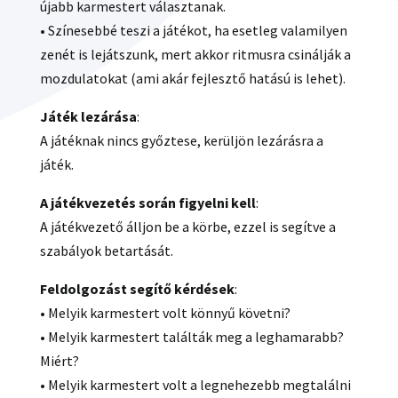
újabb karmestert választanak.
• Színesebbé teszi a játékot, ha esetleg valamilyen
zenét is lejátszunk, mert akkor ritmusra csinálják a
mozdulatokat (ami akár fejlesztő hatású is lehet).
Játék lezárása
:
A játéknak nincs győztese, kerüljön lezárásra a
játék.
A játékvezetés során figyelni kell
:
A játékvezető álljon be a körbe, ezzel is segítve a
szabályok betartását.
Feldolgozást segítő kérdések
:
• Melyik karmestert volt könnyű követni?
• Melyik karmestert találták meg a leghamarabb?
Miért?
• Melyik karmestert volt a legnehezebb megtalálni