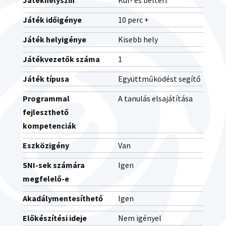
Játékhelyszín
Kül- és beltéri
Játék időigénye
10 perc +
Játék helyigénye
Kisebb hely
Játékvezetők száma
1
Játék típusa
Együttműködést segítő
Programmal
A tanulás elsajátítása
fejleszthető
kompetenciák
Eszközigény
Van
SNI-sek számára
Igen
megfelelő-e
Akadálymentesíthető
Igen
Előkészítési ideje
Nem igényel