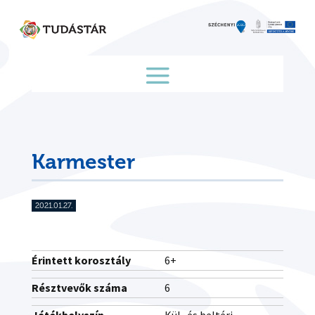
Skip
to
content
Karmester
2021.01.27.
Érintett korosztály
6+
Résztvevők száma
6