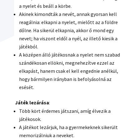
a nyelet és beáll a körbe.
Akinek kimondták a nevét, annak gyorsan kell
reagálnia: elkapni a nyelet, mielőtt az a földre
dőlne. Ha sikerül elkapnia, akkor ő mond egy
nevet; ha viszont eldől a nyél, az illető kiesik a
játékból.
A középen álló játékosnak a nyelet nem szabad
szándékosan ellökni, megnehezítve ezzel az
elkapást, hanem csak el kell engednie anélkül,
hogy bármilyen irányban is befolyásolná az
esését.
Játék lezárása
:
Több kört érdemes játszani, amíg élvezik a
játékosok.
A játékot lezárjuk, ha a gyermekeknek sikerült
memorizálniuk a neveket.