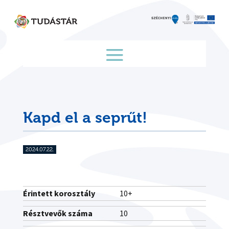
Skip
to
content
Kapd el a seprűt!
2024.07.22.
Érintett korosztály
10+
Résztvevők száma
10