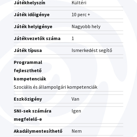
Játékhelyszín
Kültéri
Játék időigénye
10 perc +
Játék helyigénye
Nagyobb hely
Játékvezetők száma
1
Játék típusa
Ismerkedést segítő
Programmal
fejleszthető
kompetenciák
Szociális és állampolgári kompetenciák
Eszközigény
Van
SNI-sek számára
Igen
megfelelő-e
Akadálymentesíthető
Nem