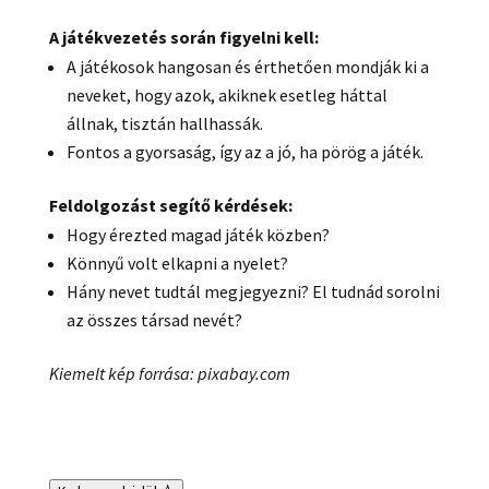
A játékvezetés során figyelni kell:
A játékosok hangosan és érthetően mondják ki a
neveket, hogy azok, akiknek esetleg háttal
állnak, tisztán hallhassák.
Fontos a gyorsaság, így az a jó, ha pörög a játék.
Feldolgozást segítő kérdések:
Hogy érezted magad játék közben?
Könnyű volt elkapni a nyelet?
Hány nevet tudtál megjegyezni? El tudnád sorolni
az összes társad nevét?
Kiemelt kép forrása: pixabay.com