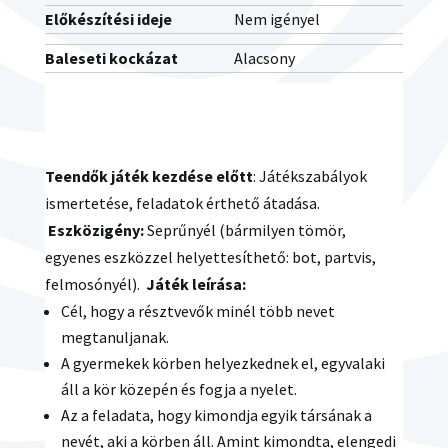
Előkészítési ideje
Nem igényel
Baleseti kockázat
Alacsony
Teendők játék kezdése előtt
: Játékszabályok
ismertetése, feladatok érthető átadása.
Eszközigény:
Seprűnyél (bármilyen tömör,
egyenes eszközzel helyettesíthető: bot, partvis,
felmosónyél).
Játék leírása:
Cél, hogy a résztvevők minél több nevet
megtanuljanak.
A gyermekek körben helyezkednek el, egyvalaki
áll a kör közepén és fogja a nyelet.
Az a feladata, hogy kimondja egyik társának a
nevét, aki a körben áll. Amint kimondta, elengedi