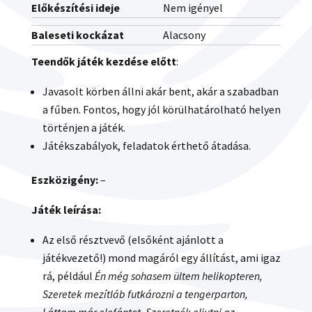
Előkészítési ideje
Nem igényel
Baleseti kockázat
Alacsony
Teendők játék kezdése előtt
:
Javasolt körben állni akár bent, akár a szabadban
a fűben. Fontos, hogy jól körülhatárolható helyen
történjen a játék.
Játékszabályok, feladatok érthető átadása.
Eszközigény:
–
Játék leírása:
Az első résztvevő (elsőként ajánlott a
játékvezető!) mond magáról egy állítást, ami igaz
rá, például
Én még sohasem ültem helikopteren,
Szeretek mezítláb futkározni a tengerparton,