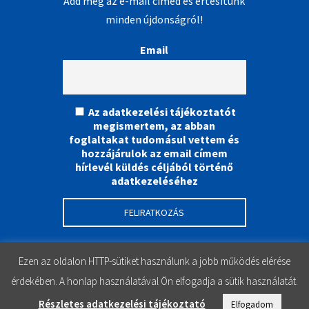
Add meg az e-mail címed és értesítünk
minden újdonságról!
Email
Az adatkezelési tájékoztatót
megismertem, az abban
foglaltakat tudomásul vettem és
hozzájárulok az email címem
hírlevél küldés céljából történő
adatkezeléséhez
Ezen az oldalon HTTP-sütiket használunk a jobb működés elérése
érdekében. A honlap használatával Ön elfogadja a sütik használatát.
Részletes adatkezelési tájékoztató
Elfogadom
Instagram
Facebook
YouTube