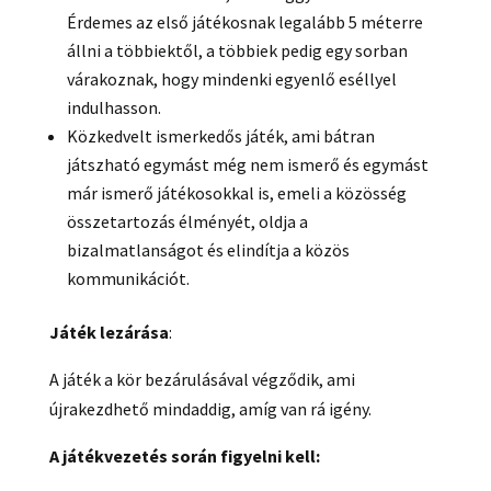
Érdemes az első játékosnak legalább 5 méterre
állni a többiektől, a többiek pedig egy sorban
várakoznak, hogy mindenki egyenlő eséllyel
indulhasson.
Közkedvelt ismerkedős játék, ami bátran
játszható egymást még nem ismerő és egymást
már ismerő játékosokkal is, emeli a közösség
összetartozás élményét, oldja a
bizalmatlanságot és elindítja a közös
kommunikációt.
Játék lezárása
:
A játék a kör bezárulásával végződik, ami
újrakezdhető mindaddig, amíg van rá igény.
A játékvezetés során figyelni kell: