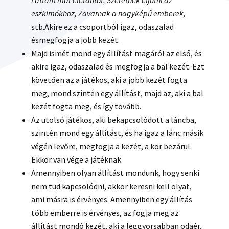
Láttam már elefántot, Szeretnék eljutni az
eszkimókhoz, Zavarnak a nagyképű emberek,
stb.Akire ez a csoportból igaz, odaszalad
ésmegfogja a jobb kezét.
Majd ismét mond egy állítást magáról az első, és
akire igaz, odaszalad és megfogja a bal kezét. Ezt
követően az a játékos, aki a jobb kezét fogta
meg, mond szintén egy állítást, majd az, aki a bal
kezét fogta meg, és így tovább.
Az utolsó játékos, aki bekapcsolódott a láncba,
szintén mond egy állítást, és ha igaz a lánc másik
végén levőre, megfogja a kezét, a kör bezárul.
Ekkor van vége a játéknak.
Amennyiben olyan állítást mondunk, hogy senki
nem tud kapcsolódni, akkor keresni kell olyat,
ami másra is érvényes. Amennyiben egy állítás
több emberre is érvényes, az fogja meg az
állítást mondó kezét, aki a leggyorsabban odaér.