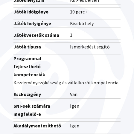
Játékhelyszín
Kül- és beltéri
Játék időigénye
10 perc +
Játék helyigénye
Kisebb hely
Játékvezetők száma
1
Játék típusa
Ismerkedést segítő
Programmal
fejleszthető
kompetenciák
Kezdeményezőkészség és vállalkozói kompetencia
Eszközigény
Van
SNI-sek számára
Igen
megfelelő-e
Akadálymentesíthető
Igen