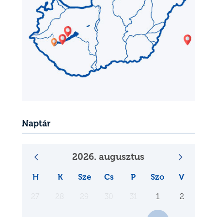
Naptár
2026. augusztus
H
K
Sze
Cs
P
Szo
V
27
28
29
30
31
1
2