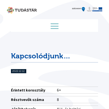
Skip
to
content
Kapcsolódjunk…
2022.12.12.
Érintett korosztály
6+
Résztvevők száma
8