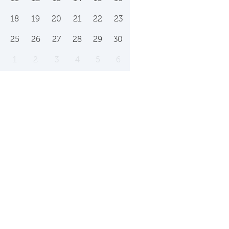
18
19
20
21
22
23
25
26
27
28
29
30
1
2
3
4
5
6