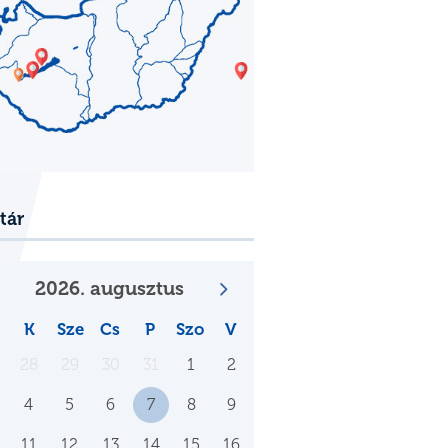
tár
2026. augusztus
K
Sze
Cs
P
Szo
V
28
29
30
31
1
2
4
5
6
7
8
9
11
12
13
14
15
16