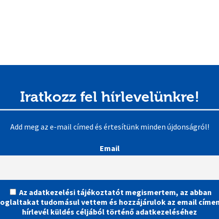
Iratkozz fel hírlevelünkre!
Add meg az e-mail címed és értesítünk minden újdonságról!
Email
Az adatkezelési tájékoztatót megismertem, az abban
foglaltakat tudomásul vettem és hozzájárulok az email címe
hírlevél küldés céljából történő adatkezeléséhez