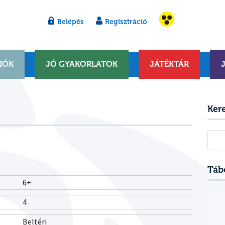
Belépés
Regisztráció
IÓK
JÓ GYAKORLATOK
JÁTÉKTÁR
Ker
Kere
Táb
6+
4
Beltéri