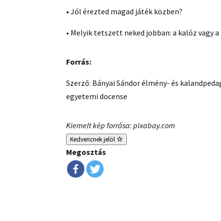
• Jól érezted magad játék közben?
• Melyik tetszett neked jobban: a kalóz vagy a
Forrás:
Szerző: Bányai Sándor élmény- és kalandpeda
egyetemi docense
Kiemelt kép forrása: pixabay.com
Kedvencnek jelöl
Megosztás