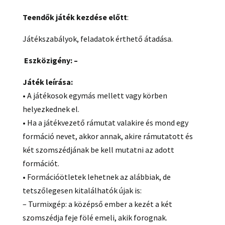
Teendők játék kezdése előtt
:
Játékszabályok, feladatok érthető átadása.
Eszközigény: –
Játék leírása:
• A játékosok egymás mellett vagy körben
helyezkednek el.
• Ha a játékvezető rámutat valakire és mond egy
formáció nevet, akkor annak, akire rámutatott és
két szomszédjának be kell mutatni az adott
formációt.
• Formációötletek lehetnek az alábbiak, de
tetszőlegesen kitalálhatók újak is:
– Turmixgép: a középső ember a kezét a két
szomszédja feje fölé emeli, akik forognak.