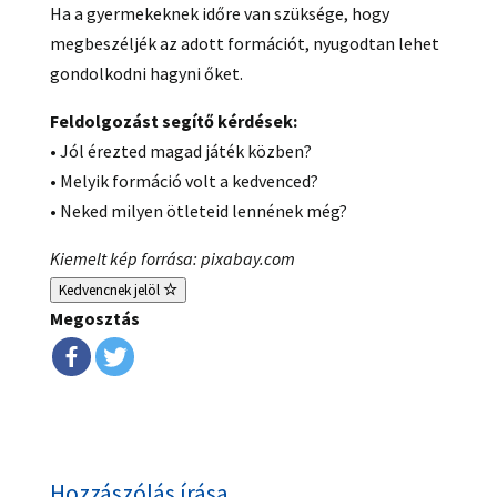
Ha a gyermekeknek időre van szüksége, hogy
megbeszéljék az adott formációt, nyugodtan lehet
gondolkodni hagyni őket.
Feldolgozást segítő kérdések:
• Jól érezted magad játék közben?
• Melyik formáció volt a kedvenced?
• Neked milyen ötleteid lennének még?
Kiemelt kép forrása: pixabay.com
Kedvencnek jelöl
Megosztás
Hozzászólás írása