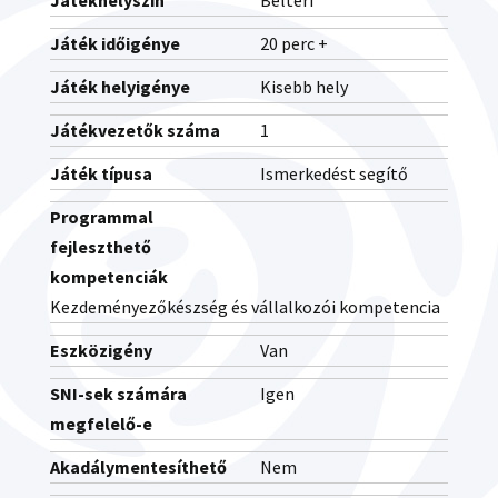
Játékhelyszín
Beltéri
Játék időigénye
20 perc +
Játék helyigénye
Kisebb hely
Játékvezetők száma
1
Játék típusa
Ismerkedést segítő
Programmal
fejleszthető
kompetenciák
Kezdeményezőkészség és vállalkozói kompetencia
Eszközigény
Van
SNI-sek számára
Igen
megfelelő-e
Akadálymentesíthető
Nem