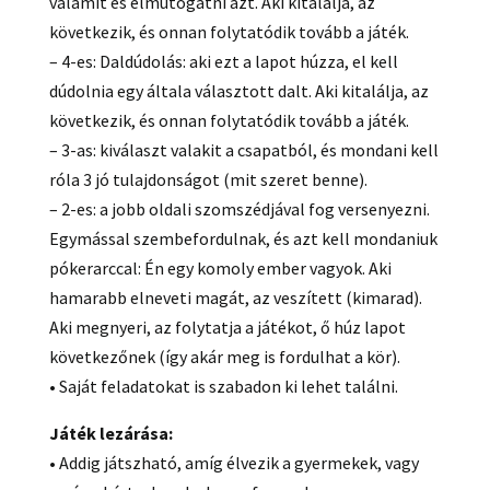
valamit és elmutogatni azt. Aki kitalálja, az
következik, és onnan folytatódik tovább a játék.
– 4-es: Daldúdolás: aki ezt a lapot húzza, el kell
dúdolnia egy általa választott dalt. Aki kitalálja, az
következik, és onnan folytatódik tovább a játék.
– 3-as: kiválaszt valakit a csapatból, és mondani kell
róla 3 jó tulajdonságot (mit szeret benne).
– 2-es: a jobb oldali szomszédjával fog versenyezni.
Egymással szembefordulnak, és azt kell mondaniuk
pókerarccal: Én egy komoly ember vagyok. Aki
hamarabb elneveti magát, az veszített (kimarad).
Aki megnyeri, az folytatja a játékot, ő húz lapot
következőnek (így akár meg is fordulhat a kör).
• Saját feladatokat is szabadon ki lehet találni.
Játék lezárása:
• Addig játszható, amíg élvezik a gyermekek, vagy