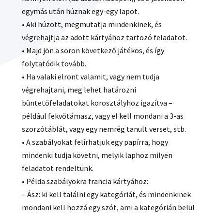
egymás után húznak egy-egy lapot.
• Aki húzott, megmutatja mindenkinek, és
végrehajtja az adott kártyához tartozó feladatot.
• Majd jön a soron következő játékos, és így
folytatódik tovább.
• Ha valaki elront valamit, vagy nem tudja
végrehajtani, meg lehet határozni
büntetőfeladatokat korosztályhoz igazítva –
például fekvőtámasz, vagy el kell mondani a 3-as
szorzótáblát, vagy egy nemrég tanult verset, stb.
• A szabályokat felírhatjuk egy papírra, hogy
mindenki tudja követni, melyik laphoz milyen
feladatot rendeltünk.
• Példa szabályokra francia kártyához:
– Ász: ki kell találni egy kategóriát, és mindenkinek
mondani kell hozzá egy szót, ami a kategórián belül