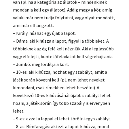
van (pl. ha a kategória az állatok – mindenkinek
mondania kell egy állatot). Addig megy a kör, amíg
valaki már nem tudja folytatni, vagy olyat mondott,
ami már elhangzott.
– Király: húzhat egy újabb lapot.
– Dáma: aki kihúzza a lapot, figyeli a többieket. A
többieknek az ég felé kell nézniük. Aki a leglassúbb
vagy elfelejti, büntetőfeladatot kell végrehajtania.
– Jumbó: megfordítja a kört.
– 10-es: aki kihúzza, hozhat egy szabályt, amit a
játék során követni kell (pl. nem lehet neveket
kimondani, csak rímekben lehet beszélni). A
következő 10-es kihúzásánál újabb szabályt lehet
hozni, a játék során így több szabály is érvényben
lehet.
– 9-es: ezzel a lappal el lehet törölni egy szabályt.
– 8-as: Rímfaragás: aki ezt a lapot kihúzza, mond