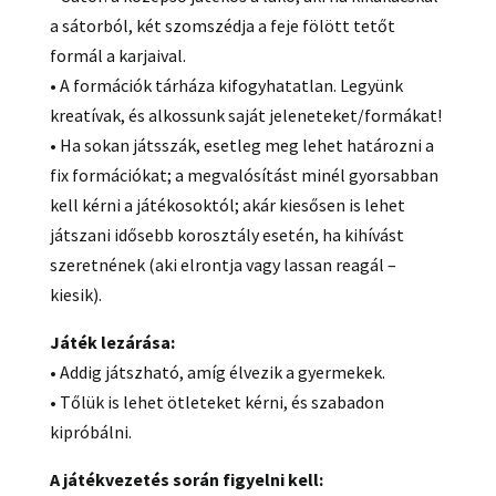
a sátorból, két szomszédja a feje fölött tetőt
formál a karjaival.
• A formációk tárháza kifogyhatatlan. Legyünk
kreatívak, és alkossunk saját jeleneteket/formákat!
• Ha sokan játsszák, esetleg meg lehet határozni a
fix formációkat; a megvalósítást minél gyorsabban
kell kérni a játékosoktól; akár kiesősen is lehet
játszani idősebb korosztály esetén, ha kihívást
szeretnének (aki elrontja vagy lassan reagál –
kiesik).
Játék lezárása:
• Addig játszható, amíg élvezik a gyermekek.
• Tőlük is lehet ötleteket kérni, és szabadon
kipróbálni.
A játékvezetés során figyelni kell: