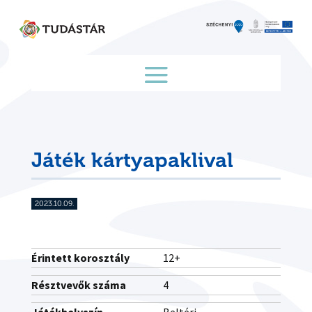
Skip
to
content
Játék kártyapaklival
2023.10.09.
Érintett korosztály
12+
Résztvevők száma
4