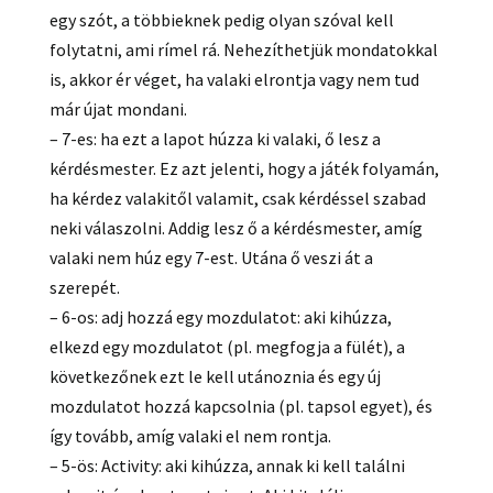
egy szót, a többieknek pedig olyan szóval kell
folytatni, ami rímel rá. Nehezíthetjük mondatokkal
is, akkor ér véget, ha valaki elrontja vagy nem tud
már újat mondani.
– 7-es: ha ezt a lapot húzza ki valaki, ő lesz a
kérdésmester. Ez azt jelenti, hogy a játék folyamán,
ha kérdez valakitől valamit, csak kérdéssel szabad
neki válaszolni. Addig lesz ő a kérdésmester, amíg
valaki nem húz egy 7-est. Utána ő veszi át a
szerepét.
– 6-os: adj hozzá egy mozdulatot: aki kihúzza,
elkezd egy mozdulatot (pl. megfogja a fülét), a
következőnek ezt le kell utánoznia és egy új
mozdulatot hozzá kapcsolnia (pl. tapsol egyet), és
így tovább, amíg valaki el nem rontja.
– 5-ös: Activity: aki kihúzza, annak ki kell találni