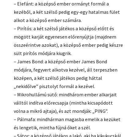
– Elefánt: a középső ember ormányt formál a
kezéből, a két szélső pedig egy-egy hatalmas fület
alkot a középső ember számára.
– Pirítós: a két szélső játékos a középső előtt és
mögött karját egyenesen előrenyújtja (majdnem
összeérintve azokat), a középső ember pedig készre
sült pirítós módjára kiugrik.
– James Bond: a középső ember James Bond
módjára, fegyvert alkotva kezével, áll terpeszben
középen, a két szélső játékos pedig háttal
„nekidőlve” pisztolyt formál a kezével.
– Mikrohullámú sütő: mindhárom ember alkarjait
válltól indítva előrecsapja (mintha kicsapódott
volna a mikró ajtaja), és azt mondják: „PING”.
– Pálmafa: mindhárman magasba emelik a kezüket
és lengetik, mintha fújná őket a szél.
– Sátor: a középső játékos a lakó, aki ha kikukucskál