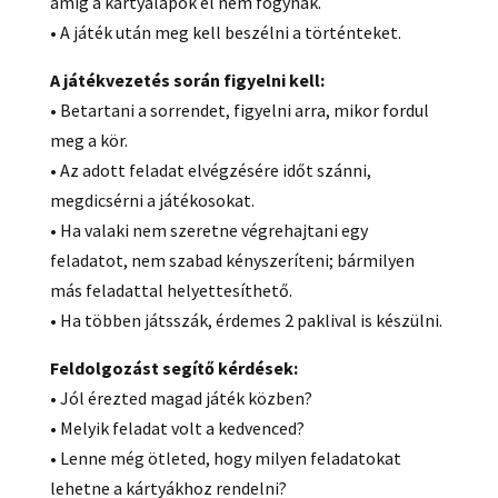
amíg a kártyalapok el nem fogynak.
• A játék után meg kell beszélni a történteket.
A játékvezetés során figyelni kell:
• Betartani a sorrendet, figyelni arra, mikor fordul
meg a kör.
• Az adott feladat elvégzésére időt szánni,
megdicsérni a játékosokat.
• Ha valaki nem szeretne végrehajtani egy
feladatot, nem szabad kényszeríteni; bármilyen
más feladattal helyettesíthető.
• Ha többen játsszák, érdemes 2 paklival is készülni.
Feldolgozást segítő kérdések:
• Jól érezted magad játék közben?
• Melyik feladat volt a kedvenced?
• Lenne még ötleted, hogy milyen feladatokat
lehetne a kártyákhoz rendelni?