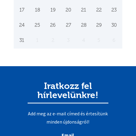
17
18
19
20
21
22
23
24
25
26
27
28
29
30
31
1
2
3
4
5
6
Iratkozz fel
hírlevelünkre!
Add meg az e-mail címed és értesítünk
minden újdonságról!
Email