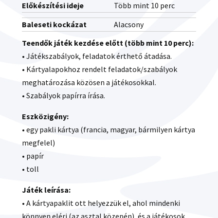
Előkészítési ideje
Több mint 10 perc
Baleseti kockázat
Alacsony
Teendők játék kezdése előtt (több mint 10 perc):
• Játékszabályok, feladatok érthető átadása.
• Kártyalapokhoz rendelt feladatok/szabályok
meghatározása közösen a játékosokkal.
• Szabályok papírra írása.
Eszközigény:
• egy pakli kártya (francia, magyar, bármilyen kártya
megfelel)
• papír
• toll
Játék leírása:
• A kártyapaklit ott helyezzük el, ahol mindenki
könnyen eléri (az asztal közepén), és a játékosok