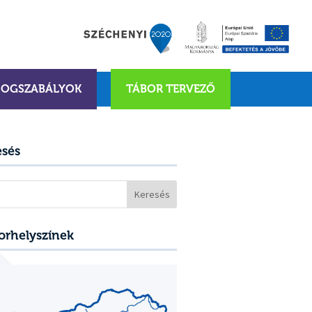
JOGSZABÁLYOK
TÁBOR TERVEZŐ
esés
sés:
orhelyszínek