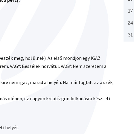
 5 perc):
17
24
31
yezzék meg, hol ülnek). Az első mondjon egy IGAZ
vérem. VAGY: Beszélek horvátul. VAGY: Nem szeretem a
 Akire nem igaz, marad a helyén. Ha már foglalt az a szék,
más ölében, ez nagyon kreatív gondolkodásra készteti
eti helyét.