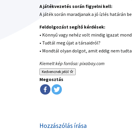
A játékvezetés során figyelni kell:
A játék során maradjanak a jó ízlés határán b
Feldolgozást segítő kérdések:
• Könnyű vagy nehéz volt mindig igazat mond
• Tudtál meg újat a társaidról?
• Mondtál olyan dolgot, amit eddig nem tudta
Kiemelt kép forrása: pixabay.com
Kedvencnek jelöl
Megosztás
Hozzászólás írása