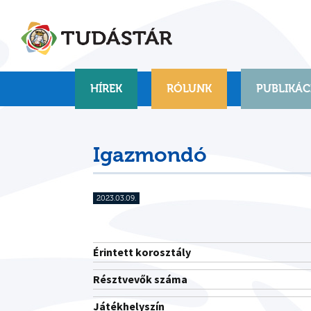
Skip
to
content
HÍREK
RÓLUNK
PUBLIKÁC
Igazmondó
2023.03.09.
Érintett korosztály
Résztvevők száma
Játékhelyszín