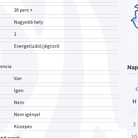
20 perc +
Nagyobb hely
1
Energetizáló/jégtörő
encia
Nap
Van
Igen
H
Nem
27
Nem igényel
3
Közepes
10