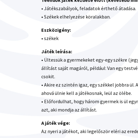
Teendők játék kezdése előtt (kevesebb mint
• Játékszabályok, feladatok érthető átadása.
• Székek elhelyezése köralakban.
Eszközigény:
• székek
Játék leírása:
• Ültessük a gyermekeket egy-egy székre (jeg
állítást saját magáról, például: Van egy test
csokit.
• Akire ez szintén igaz, egy székkel jobbra ül.
ahová ülnie kell a játékosnak, leül az ölébe.
• Előfordulhat, hogy három gyermek is ül egy
azt, aki mondja az állítást.
A játék vége:
Az nyeri a játékot, aki legelőször eléri az ered