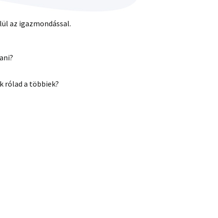
elül az igazmondással.
ani?
k rólad a többiek?