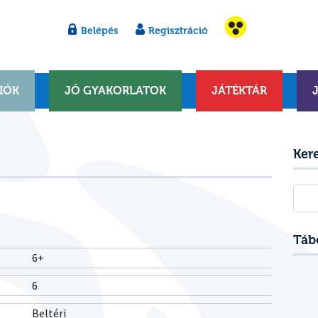
Belépés
Regisztráció
IÓK
JÓ GYAKORLATOK
JÁTÉKTÁR
Ker
Kere
Táb
6+
6
Beltéri