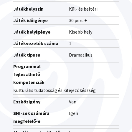
Játékhelyszín
Kül- és beltéri
Játék időigénye
30 perc +
Játék helyigénye
Kisebb hely
Játékvezetők száma
1
Játék típusa
Dramatikus
Programmal
fejleszthető
kompetenciák
Kulturális tudatosság és kifejezőkészség
Eszközigény
Van
SNI-sek számára
Igen
megfelelő-e