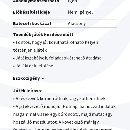
Akadálymentesíthető
Igen
Előkészítési ideje
Nem igényel
Baleseti kockázat
Alacsony
Teendők játék kezdése előtt
:
• Fontos, hogy jól körülhatárolható helyen
történjen a játék.
• Játékszabályok, feladatok érthető átadása.
• Játéktér kijelölése.
Eszközigény
: –
Játék leírása
:
• A részvevők körben állnak, vagy körben ülnek.
• A játékvezető mondja: „Holnap, ha hozzád indulok,
magammal viszek egy bőröndöt.”, majd mutat egy
hozzáillő mozdulatot. A következő már így
folytatja: „Holnap, ha hozzád indulok, magammal