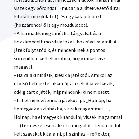
viszek egy bőröndöt” (mutatja a játékvezető által
kitalált mozdulatot), és egy kalapdobozt
(hozzárendel ő is egy mozdulatot).
• A harmadik megismétli a tárgyakat és a
hozzárendelt mozdulatokat, hozzáad valamit. A
játék folytatódik, és mindenkinek a pontos
sorrendben kell elsorolnia, hogy miket visz
magával.
• Ha valaki hibázik, kiesik a játékból. Amikor az
utolsó befejezte, akkor újra az első következik,
addig tart a játék, míg mindenki ki nem esett.
• Lehet nehezíteni is a játékot, pl. „Holnap, ha
bemegyek a színházba, viszek magammal …,
Holnap, ha elmegyek kirándulni, viszek magammal
… (természetesen akkor a megadott témán belül
kell szavakat kitalálni, pl. színház – reflektor,