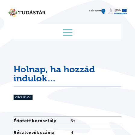
Skip
to
content
Holnap, ha hozzád
indulok…
2021.01.27.
Érintett korosztály
6+
Résztvevők száma
4