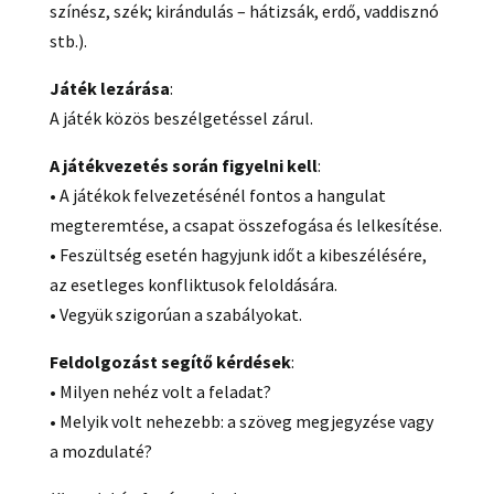
színész, szék; kirándulás – hátizsák, erdő, vaddisznó
stb.).
Játék lezárása
:
A játék közös beszélgetéssel zárul.
A játékvezetés során figyelni kell
:
• A játékok felvezetésénél fontos a hangulat
megteremtése, a csapat összefogása és lelkesítése.
• Feszültség esetén hagyjunk időt a kibeszélésére,
az esetleges konfliktusok feloldására.
• Vegyük szigorúan a szabályokat.
Feldolgozást segítő kérdések
:
• Milyen nehéz volt a feladat?
• Melyik volt nehezebb: a szöveg megjegyzése vagy
a mozdulaté?