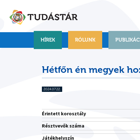
Skip
to
content
HÍREK
RÓLUNK
PUBLIKÁC
Hétfőn én megyek ho
2024.07.22.
Érintett korosztály
Résztvevők száma
Játékhelyszín