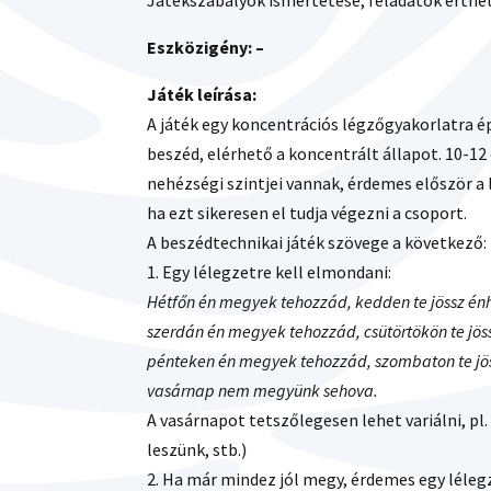
Játékszabályok ismertetése, feladatok érthe
Eszközigény: –
Játék leírása:
A játék egy koncentrációs légzőgyakorlatra ép
beszéd, elérhető a koncentrált állapot. 10-12
nehézségi szintjei vannak, érdemes először a
ha ezt sikeresen el tudja végezni a csoport.
A beszédtechnikai játék szövege a következő:
1. Egy lélegzetre kell elmondani:
Hétfőn én megyek tehozzád, kedden te jössz é
szerdán én megyek tehozzád, csütörtökön te jö
pénteken én megyek tehozzád, szombaton te jö
vasárnap nem megyünk sehova.
A vasárnapot tetszőlegesen lehet variálni, 
leszünk, stb.)
2. Ha már mindez jól megy, érdemes egy léle