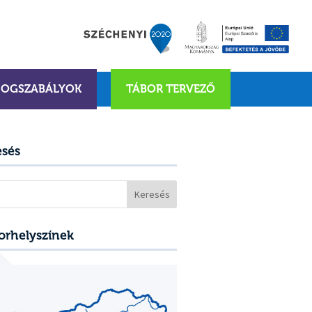
JOGSZABÁLYOK
TÁBOR TERVEZŐ
esés
sés:
orhelyszínek