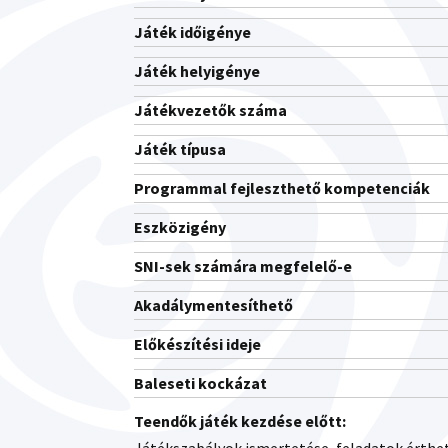
Játék időigénye
Játék helyigénye
Játékvezetők száma
Játék típusa
Programmal fejleszthető kompetenciák
Eszközigény
SNI-sek számára megfelelő-e
Akadálymentesíthető
Előkészítési ideje
Baleseti kockázat
Teendők játék kezdése előtt: