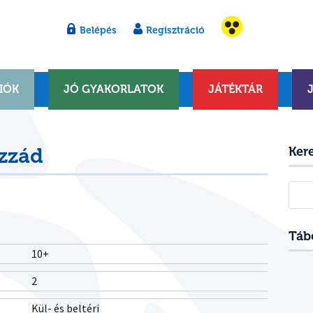
Belépés
Regisztráció
IÓK
JÓ GYAKORLATOK
JÁTÉKTÁR
zzád
Ker
Kere
Táb
10+
2
Kül- és beltéri