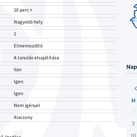
10 perc +
Nagyobb hely
1
Elmemozdító
A tanulás elsajátítása
Nap
Van
Igen
Igen
H
Nem igényel
27
Alacsony
3
10