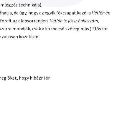
mlégzés technikája).
hatja, de úgy, hogy az egyik fő/csapat kezdi a
Hétfőn én
 fordít az alapsorrenden:
Hétfőn te jössz énhozzám,
zerre mondják, csak a közbeeső szöveg más.) Először
zatosan közelíteni.
eg őket, hogy hibázni ér.
?