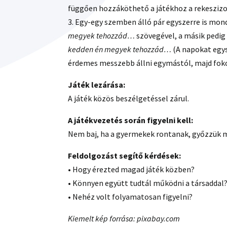
függően hozzáköthető a játékhoz a rekeszizo
3. Egy-egy szemben álló pár egyszerre is mond
megyek tehozzád…
szövegével, a másik pedig
kedden én megyek tehozzád…
(A napokat egys
érdemes messzebb állni egymástól, majd foko
Játék lezárása:
A játék közös beszélgetéssel zárul.
A játékvezetés során figyelni kell:
Nem baj, ha a gyermekek rontanak, győzzük m
Feldolgozást segítő kérdések:
• Hogy érezted magad játék közben?
• Könnyen együtt tudtál működni a társaddal
• Nehéz volt folyamatosan figyelni?
Kiemelt kép forrása: pixabay.com