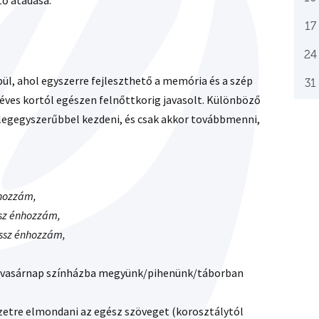
tő átadása.
17
24
ül, ahol egyszerre fejleszthető a memória és a szép
31
 éves kortól egészen felnőttkorig javasolt. Különböző
 legegyszerűbbel kezdeni, és csak akkor továbbmenni,
nhozzám,
ssz énhozzám,
ssz énhozzám,
pl. vasárnap színházba megyünk/pihenünk/táborban
gzetre elmondani az egész szöveget (korosztálytól