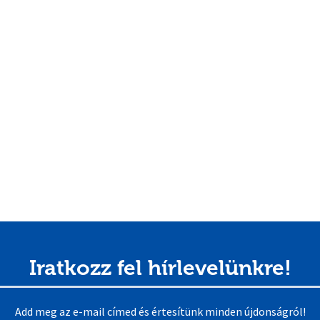
Iratkozz fel hírlevelünkre!
Add meg az e-mail címed és értesítünk minden újdonságról!