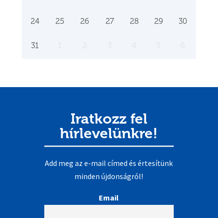
24
25
26
27
28
29
30
31
1
2
3
4
5
6
Iratkozz fel
hírlevelünkre!
Add meg az e-mail címed és értesítünk
minden újdonságról!
Email