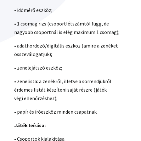
• időmérő eszköz;
• 1 csomag rizs (csoportlétszámtól függ, de
nagyobb csoportnál is elég maximum 1 csomag);
• adathordozó/digitális eszköz (amire a zenéket
összeválogatjuk);
• zenelejátszó eszköz;
• zenelista: a zenékről, illetve a sorrendjükről
érdemes listát készíteni saját részre (játék
végi ellenőrzéshez);
• papír és íróeszköz minden csapatnak.
Játék leírása
:
• Csoportok kialakítása.