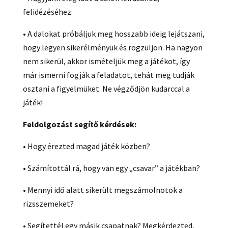
felidézéséhez.
• A dalokat próbáljuk meg hosszabb ideig lejátszani,
hogy legyen sikerélményük és rögzüljön. Ha nagyon
nem sikerül, akkor ismételjük meg a játékot, így
már ismerni fogják a feladatot, tehát meg tudják
osztani a figyelmüket. Ne végződjön kudarccal a
játék!
Feldolgozást segítő kérdések
:
• Hogy érezted magad játék közben?
• Számítottál rá, hogy van egy „csavar” a játékban?
• Mennyi idő alatt sikerült megszámolnotok a
rizsszemeket?
• Segítettél egy másik csapatnak? Megkérdezted,