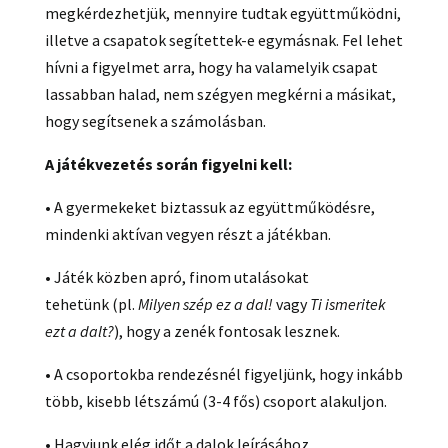
megkérdezhetjük, mennyire tudtak együttműködni,
illetve a csapatok segítettek-e egymásnak. Fel lehet
hívni a figyelmet arra, hogy ha valamelyik csapat
lassabban halad, nem szégyen megkérni a másikat,
hogy segítsenek a számolásban.
A játék
vezetés során figyelni kell:
• A gyermekeket biztassuk az együttműködésre,
mindenki aktívan vegyen részt a játékban.
• Játék közben apró, finom utalásokat
tehetünk (pl.
Milyen szép ez a dal!
vagy
Ti ismeritek
ezt a dalt?
), hogy a zenék fontosak lesznek.
• A csoportokba rendezésnél figyeljünk, hogy inkább
több, kisebb létszámú (3-4 fős) csoport alakuljon.
• Hagyjunk elég időt a dalok leírásához,