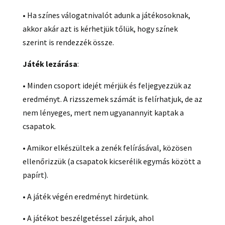
• Ha színes válogatnivalót adunk a játékosoknak,
akkor akár azt is kérhetjük tőlük, hogy színek
szerint is rendezzék össze.
Játék lezárása
:
• Minden csoport idejét mérjük és feljegyezzük az
eredményt. A rizsszemek számát is felírhatjuk, de az
nem lényeges, mert nem ugyanannyit kaptak a
csapatok.
• Amikor elkészültek a zenék felírásával, közösen
ellenőrizzük (a csapatok kicserélik egymás között a
papírt).
• A játék végén eredményt hirdetünk.
• A játékot beszélgetéssel zárjuk, ahol