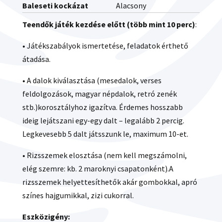
Baleseti kockázat
Alacsony
Teendők játék kezdés
e
előtt
(több mint 10 perc)
:
• Játékszabályok ismertetése, feladatok érthető
átadása.
• A dalok kiválasztása (mesedalok, verses
feldolgozások, magyar népdalok, retró zenék
stb.)korosztályhoz igazítva. Érdemes hosszabb
ideig lejátszani egy-egy dalt – legalább 2 percig.
Legkevesebb 5 dalt játsszunk le, maximum 10-et.
• Rizsszemek elosztása (nem kell megszámolni,
elég szemre: kb. 2 maroknyi csapatonként).A
rizsszemek helyettesíthetők akár gombokkal, apró
színes hajgumikkal, zizi cukorral.
Eszközigény: