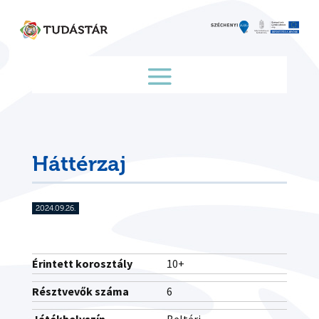
Skip
to
content
Háttérzaj
2024.09.26.
Érintett korosztály
10+
Résztvevők száma
6