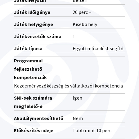
Játékhelyszín
Beltéri
Játék időigénye
20 perc +
Játék helyigénye
Kisebb hely
Játékvezetők száma
1
Játék típusa
Együttműködést segítő
Programmal
fejleszthető
kompetenciák
Kezdeményezőkészség és vállalkozói kompetencia
SNI-sek számára
Igen
megfelelő-e
Akadálymentesíthető
Nem
Előkészítési ideje
Több mint 10 perc