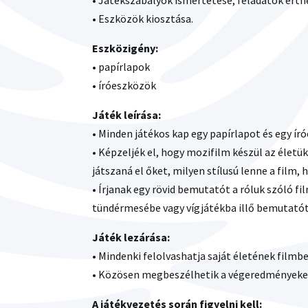
• Játékszabályok ismertetése, feladatok érth
• Eszközök kiosztása.
Eszközigény:
• papírlapok
• íróeszközök
Játék leírása:
• Minden játékos kap egy papírlapot és egy ír
• Képzeljék el, hogy mozifilm készül az életük
játszaná el őket, milyen stílusú lenne a film,
• Írjanak egy rövid bemutatót a róluk szóló fi
tündérmesébe vagy vígjátékba illő bemutatót 
Játék lezárása:
• Mindenki felolvashatja saját életének filmb
• Közösen megbeszélhetik a végeredményeke
A játékvezetés során figyelni kell: