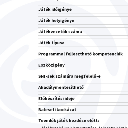
Játék időigénye
Játék helyigénye
Játékvezetők száma
Játék típusa
Programmal fejleszthető kompetenciák
Eszközigény
SNI-sek számára megfelelő-e
Akadálymentesíthető
Előkészítési ideje
Baleseti kockázat
Teendők játék kezdése előtt: