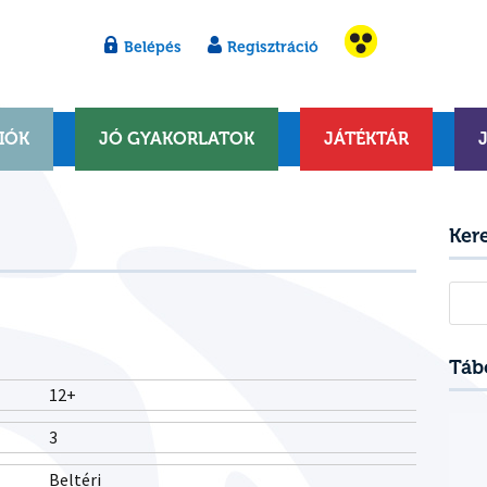
Belépés
Regisztráció
IÓK
JÓ GYAKORLATOK
JÁTÉKTÁR
Ker
Kere
Táb
12+
3
Beltéri