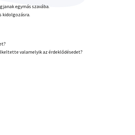
ágjanak egymás szavába.
s kidolgozásra.
et?
lkeltette valamelyik az érdeklődésedet?