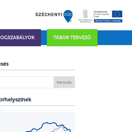
JOGSZABÁLYOK
TÁBOR TERVEZŐ
esés
sés:
orhelyszínek