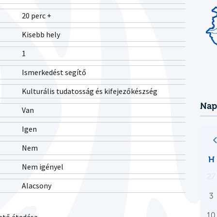
20 perc +
Kisebb hely
1
Ismerkedést segítő
Kulturális tudatosság és kifejezőkészség
Nap
Van
Igen
Nem
H
Nem igényel
27
Alacsony
3
10