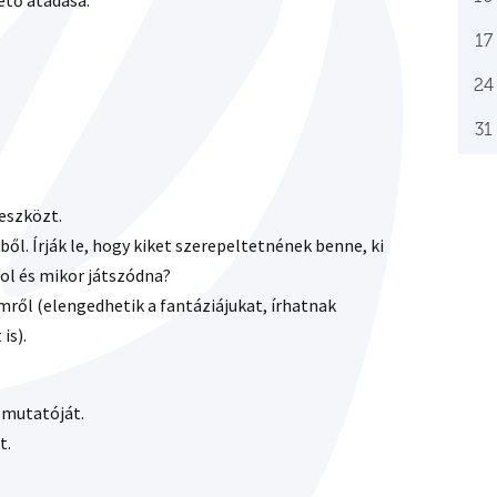
ető átadása.
17
24
31
óeszközt.
ből. Írják le, hogy kiket szerepeltetnének benne, ki
 hol és mikor játszódna?
lmről (elengedhetik a fantáziájukat, írhatnak
is).
emutatóját.
t.