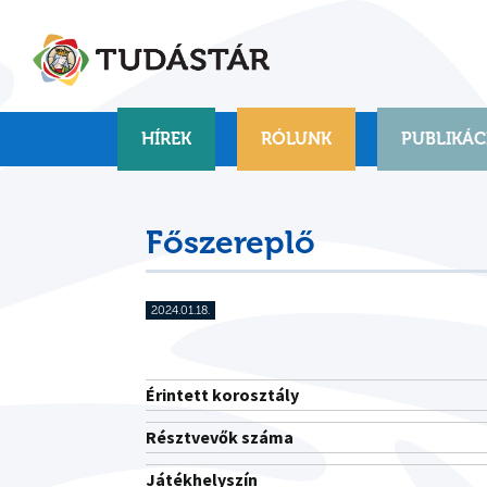
Skip
to
content
HÍREK
RÓLUNK
PUBLIKÁC
Főszereplő
2024.01.18.
Érintett korosztály
Résztvevők száma
Játékhelyszín