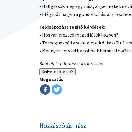
• Hallgassuk meg egymást, a gyermekek ne v
• Elég időt hagyni a gondolkodásra, a részlete
Feldolgozást segítő kérdések:
• Hogyan érezted magad játék közben?
• Te megnéznéd a saját életedről készült film
• Mennyire tetszett a többiek bemutatója? Fe
Kiemelt kép forrása: pixabay.com
Kedvencnek jelöl
Megosztás
Hozzászólás írása