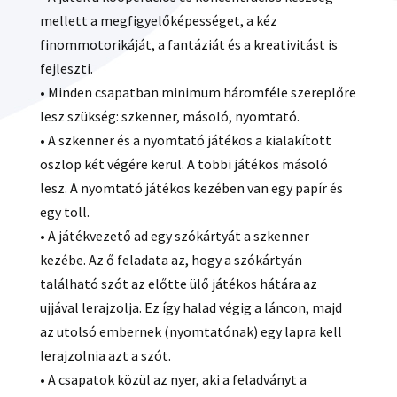
mellett a megfigyelőképességet, a kéz
finommotorikáját, a fantáziát és a kreativitást is
fejleszti.
• Minden csapatban minimum háromféle szereplőre
lesz szükség: szkenner, másoló, nyomtató.
• A szkenner és a nyomtató játékos a kialakított
oszlop két végére kerül. A többi játékos másoló
lesz. A nyomtató játékos kezében van egy papír és
egy toll.
• A játékvezető ad egy szókártyát a szkenner
kezébe. Az ő feladata az, hogy a szókártyán
található szót az előtte ülő játékos hátára az
ujjával lerajzolja. Ez így halad végig a láncon, majd
az utolsó embernek (nyomtatónak) egy lapra kell
lerajzolnia azt a szót.
• A csapatok közül az nyer, aki a feladványt a