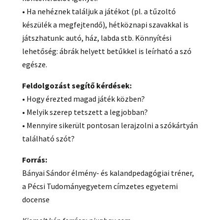
• Ha nehéznek találjuk a játékot (pl. a tűzoltó
készülék a megfejtendő), hétköznapi szavakkal is
játszhatunk: autó, ház, labda stb. Könnyítési
lehetőség: ábrák helyett betűkkel is leírható a szó
egésze.
Feldolgozást segítő kérdések:
• Hogy érezted magad játék közben?
• Melyik szerep tetszett a legjobban?
• Mennyire sikerült pontosan lerajzolni a szókártyán
található szót?
Forrás:
Bányai Sándor élmény- és kalandpedagógiai tréner,
a Pécsi Tudományegyetem címzetes egyetemi
docense