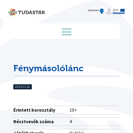
Skip
to
content
Fénymásolólánc
2024.11.16.
Érintett korosztály
10+
Résztvevők száma
4