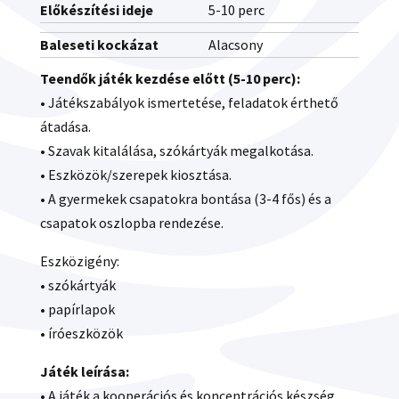
Előkészítési ideje
5-10 perc
Baleseti kockázat
Alacsony
Teendők játék kezdése előtt (5-10 perc):
• Játékszabályok ismertetése, feladatok érthető
átadása.
• Szavak kitalálása, szókártyák megalkotása.
• Eszközök/szerepek kiosztása.
• A gyermekek csapatokra bontása (3-4 fős) és a
csapatok oszlopba rendezése.
Eszközigény:
• szókártyák
• papírlapok
• íróeszközök
Játék leírása:
• A játék a kooperációs és koncentrációs készség