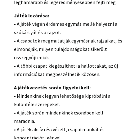
leghamarabb és legeredményesebben fejti meg.
Játék lezárása:
• A játék végén érdemes egymás mellé helyezni a
szókártyát és a rajzot.
• A csapatok megmutatják egymásnak rajzaikat, és
elmondják, milyen tulajdonságokat sikerült
összegyűjteniük.
• A többi csapat kiegészítheti a hallottakat, az új
információkat megbeszélhetik közösen.
A játékvezetés során figyelni kell:
• Mindenkinek legyen lehetősége kipróbálni a
különféle szerepeket.
• A játék során mindenkinek csöndben kell
maradnia.
• A játék aktív részvételt, csapatmunkát és
koncentrációt igényel.