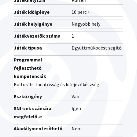
Játékhelyszín
Kültéri
Játék időigénye
10 perc +
Játék helyigénye
Nagyobb hely
Játékvezetők száma
1
Játék típusa
Együttműködést segítő
Programmal
fejleszthető
kompetenciák
Kulturális tudatosság és kifejezőkészség
Eszközigény
Van
SNI-sek számára
Igen
megfelelő-e
Akadálymentesíthető
Nem