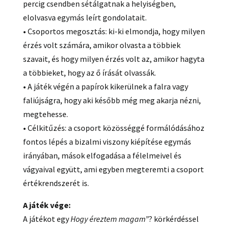
percig csendben sétálgatnak a helyiségben,
elolvasva egymás leírt gondolatait.
• Csoportos megosztás: ki-ki elmondja, hogy milyen
érzés volt számára, amikor olvasta a többiek
szavait, és hogy milyen érzés volt az, amikor hagyta
a többieket, hogy az ő írását olvassák.
• A játék végén a papírok kikerülnek a falra vagy
faliújságra, hogy aki később még meg akarja nézni,
megtehesse.
• Célkitűzés: a csoport közösséggé formálódásához
fontos lépés a bizalmi viszony kiépítése egymás
irányában, mások elfogadása a félelmeivel és
vágyaival együtt, ami egyben megteremti a csoport
értékrendszerét is.
A játék vége:
A játékot egy
Hogy éreztem magam”
? körkérdéssel