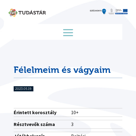
Skip
to
content
Félelmeim és vágyaim
2023.05.19.
Érintett korosztály
10+
Résztvevők száma
3