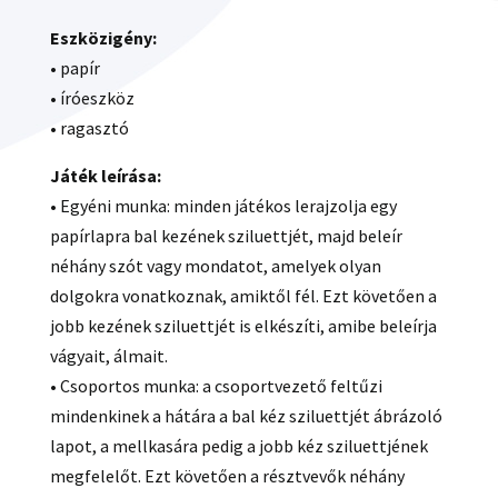
Eszközigény:
• papír
• íróeszköz
• ragasztó
Játék leírása:
• Egyéni munka: minden játékos lerajzolja egy
papírlapra bal kezének sziluettjét, majd beleír
néhány szót vagy mondatot, amelyek olyan
dolgokra vonatkoznak, amiktől fél. Ezt követően a
jobb kezének sziluettjét is elkészíti, amibe beleírja
vágyait, álmait.
• Csoportos munka: a csoportvezető feltűzi
mindenkinek a hátára a bal kéz sziluettjét ábrázoló
lapot, a mellkasára pedig a jobb kéz sziluettjének
megfelelőt. Ezt követően a résztvevők néhány