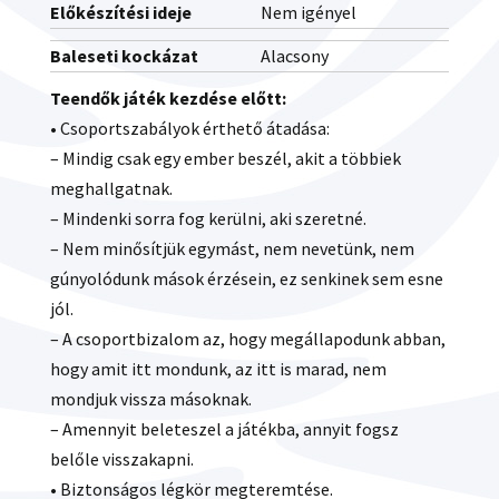
Előkészítési ideje
Nem igényel
Baleseti kockázat
Alacsony
Teendők játék kezdése előtt:
• Csoportszabályok érthető átadása:
– Mindig csak egy ember beszél, akit a többiek
meghallgatnak.
– Mindenki sorra fog kerülni, aki szeretné.
– Nem minősítjük egymást, nem nevetünk, nem
gúnyolódunk mások érzésein, ez senkinek sem esne
jól.
– A csoportbizalom az, hogy megállapodunk abban,
hogy amit itt mondunk, az itt is marad, nem
mondjuk vissza másoknak.
– Amennyit beleteszel a játékba, annyit fogsz
belőle visszakapni.
• Biztonságos légkör megteremtése.