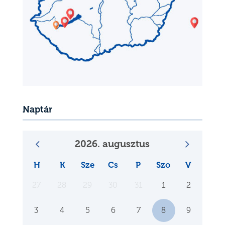
Naptár
2026. augusztus
H
K
Sze
Cs
P
Szo
V
27
28
29
30
31
1
2
3
4
5
6
7
8
9