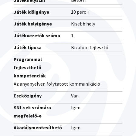
Játékhelyszín
Beltéri
Játék időigénye
10 perc +
Játék helyigénye
Kisebb hely
Játékvezetők száma
1
Játék típusa
Bizalom fejlesztő
Programmal
fejleszthető
kompetenciák
Az anyanyelven folytatott kommunikáció
Eszközigény
Van
SNI-sek számára
Igen
megfelelő-e
Akadálymentesíthető
Igen