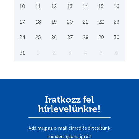
10
11
12
13
14
15
16
17
18
19
20
21
22
23
24
25
26
27
28
29
30
31
1
2
3
4
5
6
Iratkozz fel
hírlevelünkre!
Add meg az e-mail címed és értesítünk
minden újdonságról!