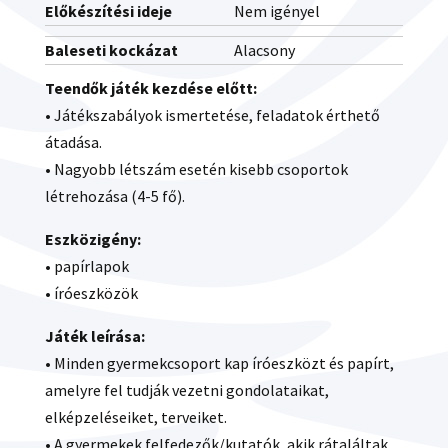
Előkészítési ideje
Nem igényel
Baleseti kockázat
Alacsony
Teendők játék kezdése előtt:
• Játékszabályok ismertetése, feladatok érthető
átadása.
• Nagyobb létszám esetén kisebb csoportok
létrehozása (4-5 fő).
Eszközigény:
• papírlapok
• íróeszközök
Játék leírása:
• Minden gyermekcsoport kap íróeszközt és papírt,
amelyre fel tudják vezetni gondolataikat,
elképzeléseiket, terveiket.
• A gyermekek felfedezők/kutatók, akik rátaláltak