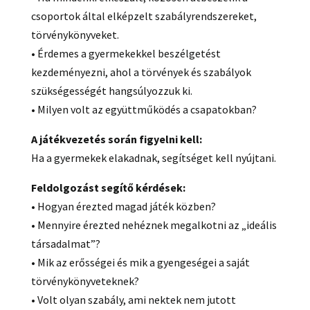
csoportok által elképzelt szabályrendszereket,
törvénykönyveket.
• Érdemes a gyermekekkel beszélgetést
kezdeményezni, ahol a törvények és szabályok
szükségességét hangsúlyozzuk ki.
• Milyen volt az együttműködés a csapatokban?
A játékvezetés során figyelni kell:
Ha a gyermekek elakadnak, segítséget kell nyújtani.
Feldolgozást segítő kérdések:
• Hogyan érezted magad játék közben?
• Mennyire érezted nehéznek megalkotni az „ideális
társadalmat”?
• Mik az erősségei és mik a gyengeségei a saját
törvénykönyveteknek?
• Volt olyan szabály, ami nektek nem jutott