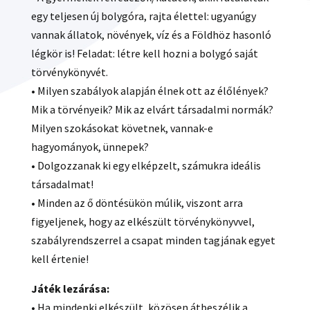
egy teljesen új bolygóra, rajta élettel: ugyanúgy
vannak állatok, növények, víz és a Földhöz hasonló
légkör is! Feladat: létre kell hozni a bolygó saját
törvénykönyvét.
• Milyen szabályok alapján élnek ott az élőlények?
Mik a törvényeik? Mik az elvárt társadalmi normák?
Milyen szokásokat követnek, vannak-e
hagyományok, ünnepek?
• Dolgozzanak ki egy elképzelt, számukra ideális
társadalmat!
• Minden az ő döntésükön múlik, viszont arra
figyeljenek, hogy az elkészült törvénykönyvvel,
szabályrendszerrel a csapat minden tagjának egyet
kell értenie!
Játék lezárása:
• Ha mindenki elkészült, közösen átbeszélik a