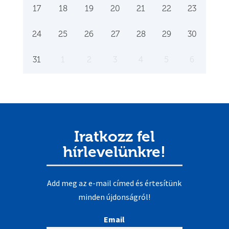
17
18
19
20
21
22
23
24
25
26
27
28
29
30
31
1
2
3
4
5
6
Iratkozz fel
hírlevelünkre!
Add meg az e-mail címed és értesítünk
minden újdonságról!
Email