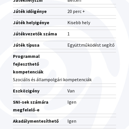
Játékhelyszín
Beltéri
Játék időigénye
20 perc +
Játék helyigénye
Kisebb hely
Játékvezetők száma
1
Játék típusa
Együttműködést segítő
Programmal
fejleszthető
kompetenciák
Szociális és állampolgári kompetenciák
Eszközigény
Van
SNI-sek számára
Igen
megfelelő-e
Akadálymentesíthető
Igen