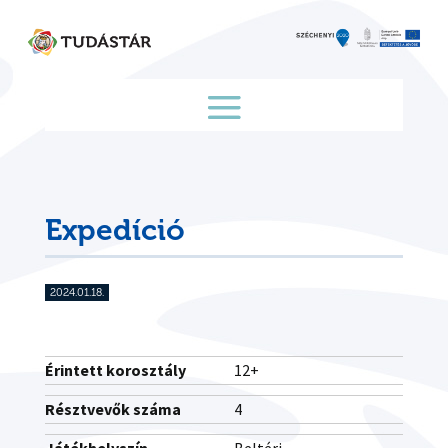
Skip
to
content
Expedíció
2024.01.18.
Érintett korosztály
12+
Résztvevők száma
4