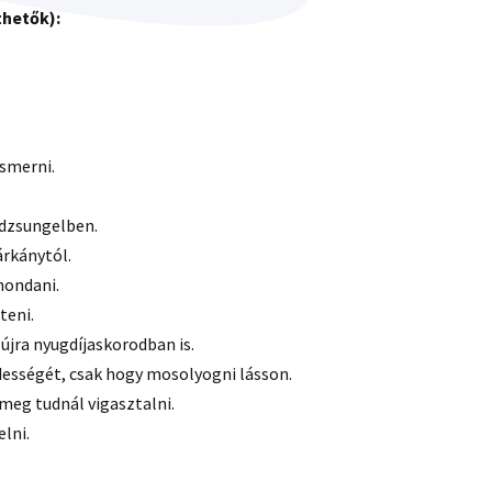
thetők):
ismerni.
y dzsungelben.
árkánytól.
mondani.
teni.
 újra nyugdíjaskorodban is.
édességét, csak hogy mosolyogni lásson.
meg tudnál vigasztalni.
elni.