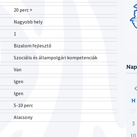
20 perc +
Nagyobb hely
1
Bizalom fejlesztő
Szociális és állampolgári kompetenciák
Nap
Van
Igen
Igen
H
5-10 perc
27
Alacsony
3
10