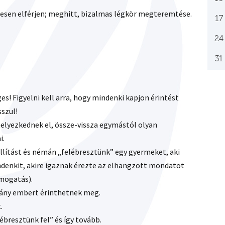
esen elférjen; meghitt, bizalmas légkör megteremtése.
17
24
31
es! Figyelni kell arra, hogy mindenki kapjon érintést
sszul!
helyezkednek el, össze-vissza egymástól olyan
i.
llítást és némán „felébresztünk” egy gyermeket, aki
denkit, akire igaznak érezte az elhangzott mondatot
imogatás).
ány embert érinthetnek meg.
.
ébresztünk fel” és így tovább.