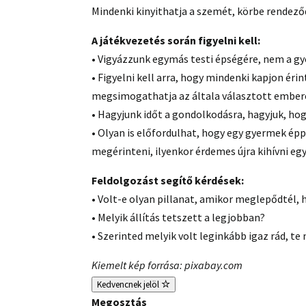
Mindenki kinyithatja a szemét, körbe rendeződ
A játékvezetés során figyelni kell:
• Vigyázzunk egymás testi épségére, nem a gy
• Figyelni kell arra, hogy mindenki kapjon érin
megsimogathatja az általa választott embere
• Hagyjunk időt a gondolkodásra, hagyjuk, ho
• Olyan is előfordulhat, hogy egy gyermek épp
megérinteni, ilyenkor érdemes újra kihívni egy 
Feldolgozást segítő kérdések:
• Volt-e olyan pillanat, amikor meglepődtél, 
• Melyik állítás tetszett a legjobban?
• Szerinted melyik volt leginkább igaz rád, te
Kiemelt kép forrása: pixabay.com
Kedvencnek jelöl
Megosztás