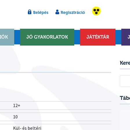
Belépés
Regisztráció
IÓK
JÓ GYAKORLATOK
JÁTÉKTÁR
Ker
Kere
Táb
12+
10
Kül- és beltéri