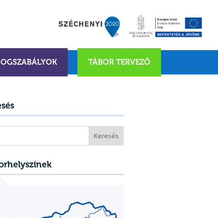
JOGSZABÁLYOK
TÁBOR TERVEZŐ
esés
sés:
orhelyszínek