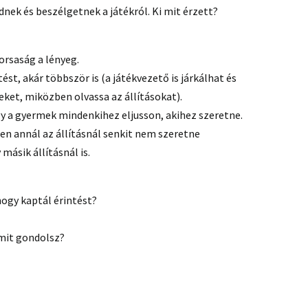
nek és beszélgetnek a játékról. Ki mit érzett?
orsaság a lényeg.
tést, akár többször is (a játékvezető is járkálhat és
ket, miközben olvassa az állításokat).
gy a gyermek mindenkihez eljusson, akihez szeretne.
en annál az állításnál senkit nem szeretne
másik állításnál is.
hogy kaptál érintést?
 mit gondolsz?