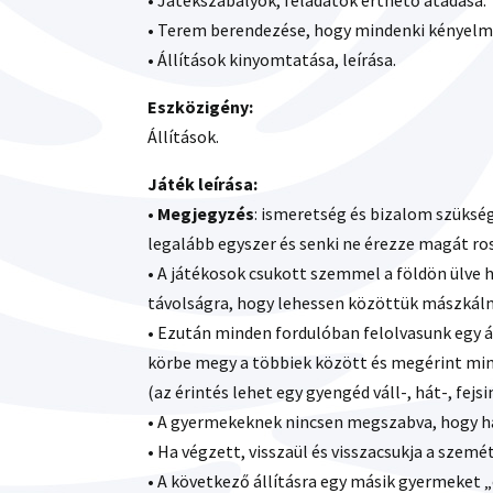
• Játékszabályok, feladatok érthető átadása.
• Terem berendezése, hogy mindenki kényelm
• Állítások kinyomtatása, leírása.
Eszközigény:
Állítások.
Játék leírása:
•
Megjegyzés
: ismeretség és bizalom szükség
legalább egyszer és senki ne érezze magát ro
• A játékosok csukott szemmel a földön ülve 
távolságra, hogy lehessen közöttük mászkáln
• Ezután minden fordulóban felolvasunk egy á
körbe megy a többiek között és megérint min
(az érintés lehet egy gyengéd váll-, hát-, fejs
• A gyermekeknek nincsen megszabva, hogy h
• Ha végzett, visszaül és visszacsukja a szemét
• A következő állításra egy másik gyermeket „