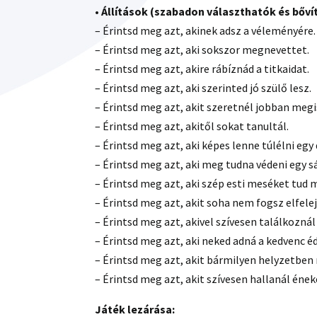
•
Állítások (szabadon választhatók és bőví
– Érintsd meg azt, akinek adsz a véleményére.
– Érintsd meg azt, aki sokszor megnevettet.
– Érintsd meg azt, akire rábíznád a titkaidat.
– Érintsd meg azt, aki szerinted jó szülő lesz.
– Érintsd meg azt, akit szeretnél jobban meg
– Érintsd meg azt, akitől sokat tanultál.
– Érintsd meg azt, aki képes lenne túlélni eg
– Érintsd meg azt, aki meg tudna védeni egy s
– Érintsd meg azt, aki szép esti meséket tud 
– Érintsd meg azt, akit soha nem fogsz elfelej
– Érintsd meg azt, akivel szívesen találkoznál
– Érintsd meg azt, aki neked adná a kedvenc 
– Érintsd meg azt, akit bármilyen helyzetben 
– Érintsd meg azt, akit szívesen hallanál ének
Játék lezárása: