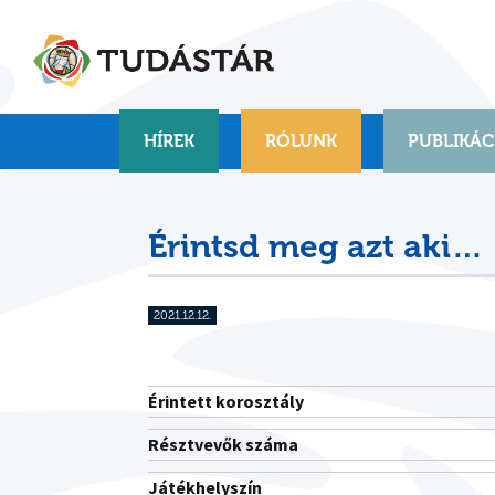
Skip
to
content
HÍREK
RÓLUNK
PUBLIKÁC
Érintsd meg azt aki…
2021.12.12.
Érintett korosztály
Résztvevők száma
Játékhelyszín