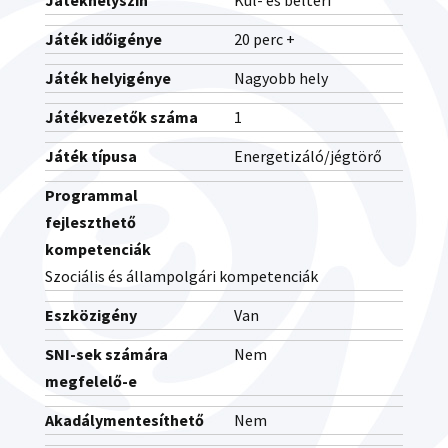
Játékhelyszín
Kül- és beltéri
Játék időigénye
20 perc +
Játék helyigénye
Nagyobb hely
Játékvezetők száma
1
Játék típusa
Energetizáló/jégtörő
Programmal
fejleszthető
kompetenciák
Szociális és állampolgári kompetenciák
Eszközigény
Van
SNI-sek számára
Nem
megfelelő-e
Akadálymentesíthető
Nem