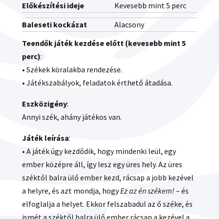
Előkészítési ideje
Kevesebb mint 5 perc
Baleseti kockázat
Alacsony
Teendők játék kezdése előtt (kevesebb mint 5
perc)
:
• Székek köralakba rendezése.
• Játékszabályok, feladatok érthető átadása.
Eszközigény
:
Annyi szék, ahány játékos van.
Játék leírása
:
• A játék úgy kezdődik, hogy mindenki leül, egy
ember középre áll, így lesz egy üres hely. Az üres
széktől balra ülő ember kezd, rácsap a jobb kezével
a helyre, és azt mondja, hogy
Ez az én székem!
– és
elfoglalja a helyet. Ekkor felszabadul az ő széke, és
ismét a széktől balra ülő ember rácsap a kezével a