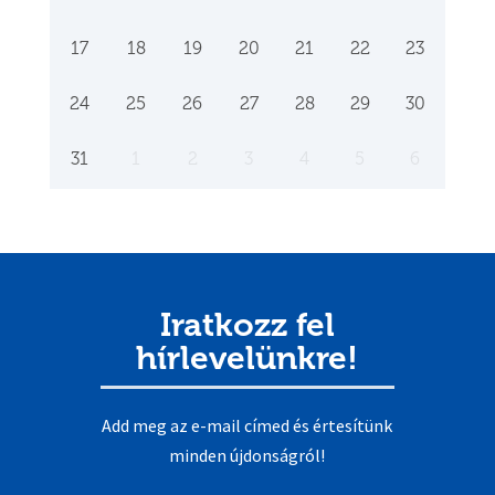
17
18
19
20
21
22
23
24
25
26
27
28
29
30
31
1
2
3
4
5
6
Iratkozz fel
hírlevelünkre!
Add meg az e-mail címed és értesítünk
minden újdonságról!