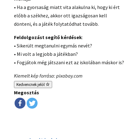
• Ha a gyorsaság miatt vita alakulna ki, hogy ki ért
előbb a székhez, akkor ott igazságosan kell
dönteni, és a játék folytatódhat tovább.
Feldolgozást segítő kérdések
:
• Sikerült megtanulni egymás nevét?
• Mi volt a legjobb a játékban?
• Fogjátok még játszani ezt az iskolában máskor is?
Kiemelt kép forrása: pixabay.com
Kedvencnek jelöl
Megosztás