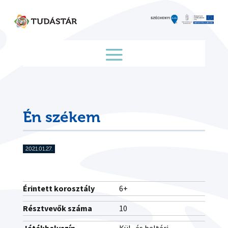
Skip
to
content
Én székem
2021.01.27.
Érintett korosztály
6+
Résztvevők száma
10