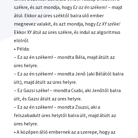
székre, és azt mondja, hogy
Ez az én székem!
– majd
átül. Ekkor az üres széktől balra ülő ember
megnevez valakit, és azt mondja, hogy
Ez XY szék
e
!
Ekkor XY átül az üres székre, és indul az algoritmus
elölről.
• Példa:
– Ez az én székem! – mondta Béla, majd átült az
üres helyre.
– Ez az én székem! – mondta Jenő (aki Bélától balra
ült), majd átült az üres helyre.
– Ez Gazsi széke! – mondta Csabi, aki Jenőtől balra
ült, és Gazsi átült az üres helyre.
– Ez az én székem! – mondta Zsuzsi, aki a
felszabadult üres helytől balra ült, majd átült az
üres helyre.
• A középen álló embernek az a szerepe, hogy az