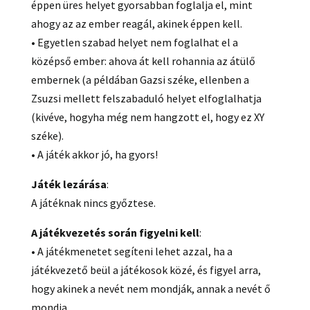
éppen üres helyet gyorsabban foglalja el, mint
ahogy az az ember reagál, akinek éppen kell.
• Egyetlen szabad helyet nem foglalhat el a
középső ember: ahova át kell rohannia az átülő
embernek (a példában Gazsi széke, ellenben a
Zsuzsi mellett felszabaduló helyet elfoglalhatja
(kivéve, hogyha még nem hangzott el, hogy ez XY
széke).
• A játék akkor jó, ha gyors!
Játék lezárása
:
A játéknak nincs győztese.
A játékvezetés során figyelni kell
:
• A játékmenetet segíteni lehet azzal, ha a
játékvezető beül a játékosok közé, és figyel arra,
hogy akinek a nevét nem mondják, annak a nevét ő
mondja.