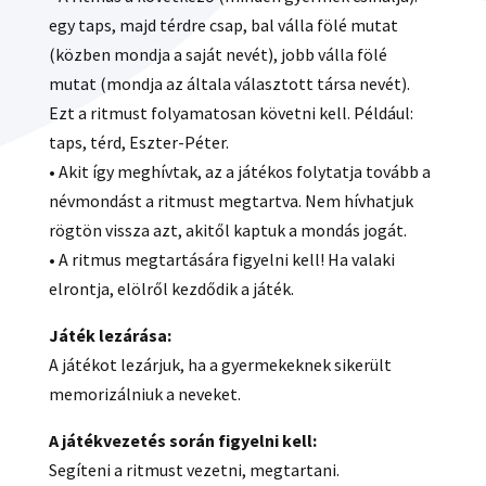
egy taps, majd térdre csap, bal válla fölé mutat
(közben mondja a saját nevét), jobb válla fölé
mutat (mondja az általa választott társa nevét).
Ezt a ritmust folyamatosan követni kell. Például:
taps, térd, Eszter-Péter.
• Akit így meghívtak, az a játékos folytatja tovább a
névmondást a ritmust megtartva. Nem hívhatjuk
rögtön vissza azt, akitől kaptuk a mondás jogát.
• A ritmus megtartására figyelni kell! Ha valaki
elrontja, elölről kezdődik a játék.
Játék lezárása:
A játékot lezárjuk, ha a gyermekeknek sikerült
memorizálniuk a neveket.
A játékvezetés során figyelni kell:
Segíteni a ritmust vezetni, megtartani.