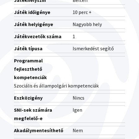
Játékhelyszín
Beltéri
Játék időigénye
10 perc +
Játék helyigénye
Nagyobb hely
Játékvezetők száma
1
Játék típusa
Ismerkedést segítő
Programmal
fejleszthető
kompetenciák
Szociális és állampolgári kompetenciák
Eszközigény
Nincs
SNI-sek számára
Igen
megfelelő-e
Akadálymentesíthető
Nem