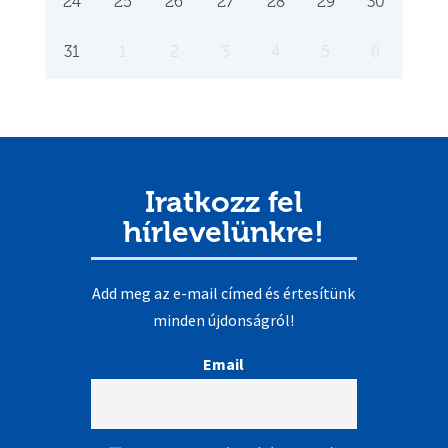
24
25
26
27
28
29
30
31
1
2
3
4
5
6
Iratkozz fel
hírlevelünkre!
Add meg az e-mail címed és értesítünk
minden újdonságról!
Email