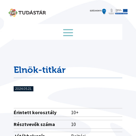
Skip
to
content
Elnök-titkár
2024.05.21.
Érintett korosztály
10+
Résztvevők száma
10