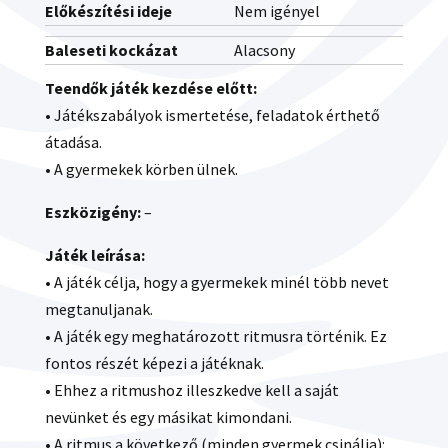
Előkészítési ideje
Nem igényel
Baleseti kockázat
Alacsony
Teendők játék kezdése előtt:
• Játékszabályok ismertetése, feladatok érthető
átadása.
• A gyermekek körben ülnek.
Eszközigény:
–
Játék leírása:
• A játék célja, hogy a gyermekek minél több nevet
megtanuljanak.
• A játék egy meghatározott ritmusra történik. Ez
fontos részét képezi a játéknak.
• Ehhez a ritmushoz illeszkedve kell a saját
nevünket és egy másikat kimondani.
• A ritmus a következő (minden gyermek csinálja):