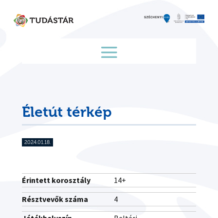
Skip
to
content
Életút térkép
2024.01.18.
Érintett korosztály
14+
Résztvevők száma
4