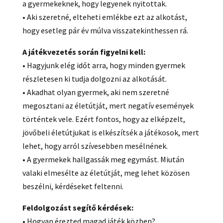
a gyermekeknek, hogy legyenek nyitottak.
• Aki szeretné, elteheti emlékbe ezt az alkotást,
hogy esetleg pár év múlva visszatekinthessen rá.
A játékvezetés során figyelni kell:
• Hagyjunk elég időt arra, hogy minden gyermek
részletesen ki tudja dolgozni az alkotását.
• Akadhat olyan gyermek, aki nem szeretné
megosztani az életútját, mert negatív események
történtek vele. Ezért fontos, hogy az elképzelt,
jövőbeli életútjukat is elkészítsék a játékosok, mert
lehet, hogy arról szívesebben mesélnének.
• A gyermekek hallgassák meg egymást. Miután
valaki elmesélte az életútját, meg lehet közösen
beszélni, kérdéseket feltenni.
Feldolgozást segítő kérdések:
• Hogyan érezted magad játék közben?