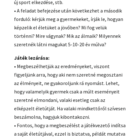
új sport elkezdése, stb.
• A feladat befejezése után következhet a második
forduló: kérjük meg a gyermekeket, írják le, hogyan
képzelik el életüket a jövőben? Mi fog velük
történni? Mire vágynak? Mik az álmaik? Milyennek
szeretnék látni magukat 5-10-20 év múlva?
Játék lezárása:
• Megbeszélhetjük az eredményeket, viszont
figyeljünk arra, hogy aki nem szeretné megosztani
az élményeit, ne gyakoroljunk rá nyomást. Lehet,
hogy valamelyik gyermek csak a múlt eseményeit
szeretné elmondani, valaki esetleg csak az
elképzelt életútját. Ha valaki mindkettőről szívesen
beszámolna, hagyjuk kibontakozni.
• Fontos, hogy a megbeszélést a játékvezető indítsa
a saját életútjával, ezzel is biztatva, példát mutatva