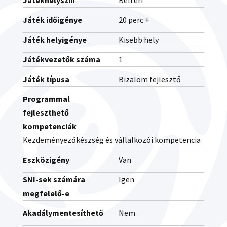
Játékhelyszín
Beltéri
Játék időigénye
20 perc +
Játék helyigénye
Kisebb hely
Játékvezetők száma
1
Játék típusa
Bizalom fejlesztő
Programmal
fejleszthető
kompetenciák
Kezdeményezőkészség és vállalkozói kompetencia
Eszközigény
Van
SNI-sek számára
Igen
megfelelő-e
Akadálymentesíthető
Nem