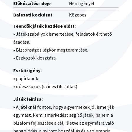
Előkészítési ideje
Nem igényel
Baleseti kockázat
Közepes
Teendők játék kezdése előtt:
• Játékszabályok ismertetése, feladatok érthető
átadása.
• Biztonságos légkör megteremtése.
• Eszközök kiosztása.
Eszközigény:
• papírlapok
• íróeszközök (színes filctollak)
Játék leírása:
• A játéknál fontos, hogy a gyermekek jól ismerjék
egymást. Nem ismerkedést segítő játék, hanem a
bizalom fejlesztése a cél, illetve az egymásra való
hangolódás, a nyitott hozzáállás és a tolerancia