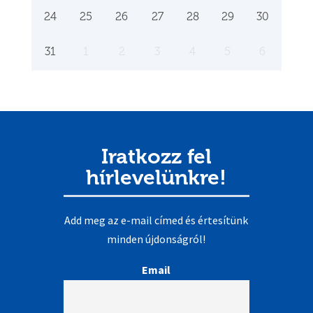
24
25
26
27
28
29
30
31
1
2
3
4
5
6
Iratkozz fel
hírlevelünkre!
Add meg az e-mail címed és értesítünk
minden újdonságról!
Email