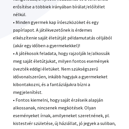
erősítése a többiek irányában bírálat/előítélet
nélkül.
• Minden gyermek kap íróeszközöket és egy
papírlapot. A játékvezetőnek is érdemes
elkészítenie saját életútját példamutatás céljából
(akár egy időben a gyermekekkel)!
• A játékosok feladata, hogy rajzolják le/alkossák
meg saját életútjukat, milyen fontos események
övezték eddigi életüket. Nem szükségszerű
idővonalszerűen, inkább hagyjuk a gyermekeket
kibontakozni, és a fantáziájukra bízni a
megjelenítést.
• Fontos kiemelni, hogy saját érzéseik alapján
alkossanak, nincsenek megkötések. Olyan
eseményeket írnak, amilyeneket szeretnének, pl.
kistestvér születése, új háziállat, jó jegyek a suliban,