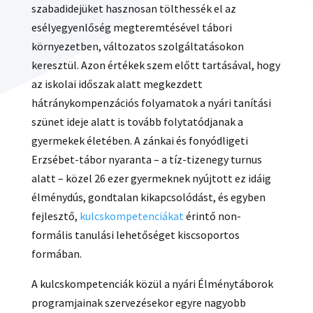
szabadidejüket hasznosan tölthessék el az
esélyegyenlőség megteremtésével tábori
környezetben, változatos szolgáltatásokon
keresztül. Azon értékek szem előtt tartásával, hogy
az iskolai időszak alatt megkezdett
hátránykompenzációs folyamatok a nyári tanítási
szünet ideje alatt is tovább folytatódjanak a
gyermekek életében. A zánkai és fonyódligeti
Erzsébet-tábor nyaranta – a tíz-tizenegy turnus
alatt – közel 26 ezer gyermeknek nyújtott ez idáig
élménydús, gondtalan kikapcsolódást, és egyben
fejlesztő,
kulcskompetenciákat
érintő non-
formális tanulási lehetőséget kiscsoportos
formában.
A kulcskompetenciák közül a nyári Élménytáborok
programjainak szervezésekor egyre nagyobb