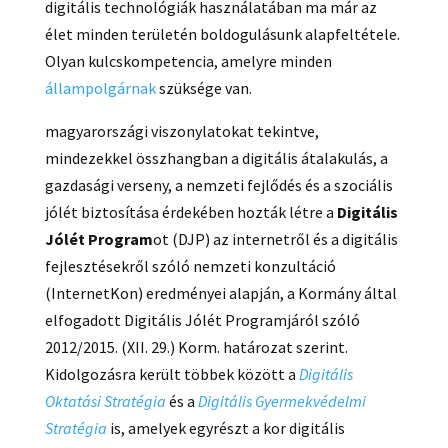
digitális technológiák használatában ma már az
élet minden területén boldogulásunk alapfeltétele.
Olyan kulcskompetencia, amelyre minden
állampolgárnak
szüksége van.
magyarországi viszonylatokat tekintve,
mindezekkel összhangban a digitális átalakulás, a
gazdasági verseny, a nemzeti fejlődés és a szociális
jólét biztosítása érdekében hozták létre a
Digitális
Jólét Program
ot (DJP) az internetről és a digitális
fejlesztésekről szóló nemzeti konzultáció
(InternetKon) eredményei alapján, a Kormány által
elfogadott Digitális Jólét Programjáról szóló
2012/2015. (XII. 29.) Korm. határozat szerint.
Kidolgozásra került többek között a
Digitális
Oktatási Stratégia
és a
Digitális Gyermekvédelmi
Stratégia
is, amelyek egyrészt a kor digitális