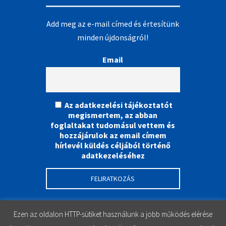
Add meg az e-mail címed és értesítünk
minden újdonságról!
Email
Az adatkezelési tájékoztatót
megismertem, az abban
foglaltakat tudomásul vettem és
hozzájárulok az email címem
hírlevél küldés céljából történő
adatkezeléséhez
Ezen az oldalon HTTP-sütiket használunk a jobb működés elérése