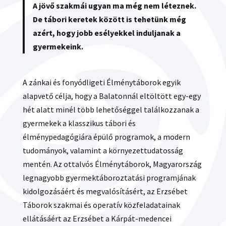
A jövő szakmái ugyan ma még nem léteznek.
De tábori keretek között is tehetünk még
azért, hogy jobb esélyekkel induljanak a
gyermekeink.
A zánkai és fonyódligeti Élménytáborok egyik
alapvető célja, hogy a Balatonnál eltöltött egy-egy
hét alatt minél több lehetőséggel találkozzanak a
gyermekek a klasszikus tábori és
élménypedagógiára épülő programok, a modern
tudományok, valamint a környezettudatosság
mentén. Az ottalvós Élménytáborok, Magyarország
legnagyobb gyermektáboroztatási programjának
kidolgozásáért és megvalósításért, az Erzsébet
Táborok szakmai és operatív közfeladatainak
ellátásáért az Erzsébet a Kárpát-medencei