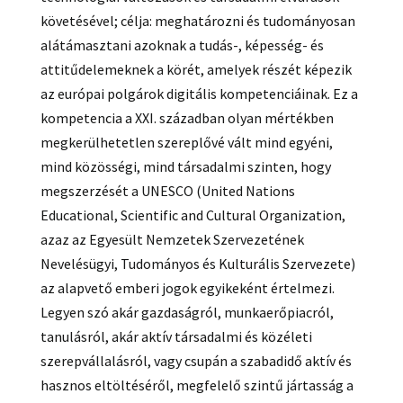
követésével; célja: meghatározni és tudományosan
alátámasztani azoknak a tudás-, képesség- és
attitűdelemeknek a körét, amelyek részét képezik
az európai polgárok digitális kompetenciáinak. Ez a
kompetencia a XXI. században olyan mértékben
megkerülhetetlen szereplővé vált mind egyéni,
mind közösségi, mind társadalmi szinten, hogy
megszerzését a UNESCO (United Nations
Educational, Scientific and Cultural Organization,
azaz az Egyesült Nemzetek Szervezetének
Nevelésügyi, Tudományos és Kulturális Szervezete)
az alapvető emberi jogok egyikeként értelmezi.
Legyen szó akár gazdaságról, munkaerőpiacról,
tanulásról, akár aktív társadalmi és közéleti
szerepvállalásról, vagy csupán a szabadidő aktív és
hasznos eltöltéséről, megfelelő szintű jártasság a