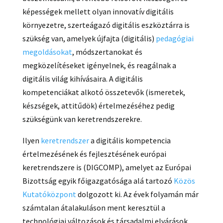
képességek mellett olyan innovatív digitális
környezetre, szerteágazó digitális eszköztárra is
szükség van, amelyek újfajta (digitális)
pedagógiai
megoldásokat
, módszertanokat és
megközelítéseket igényelnek, és reagálnak a
digitális világ kihívásaira. A digitális
kompetenciákat alkotó összetevők (ismeretek,
készségek, attitűdök) értelmezéséhez pedig
szükségünk van keretrendszerekre.
Ilyen
keretrendszer
a digitális kompetencia
értelmezésének és fejlesztésének európai
keretrendszere is (DIGCOMP), amelyet az Európai
Bizottság egyik főigazgatósága alá tartozó
Közös
Kutatóközpont
dolgozott ki. Az évek folyamán már
számtalan átalakuláson ment keresztül a
technológiai változások és társadalmi elvárások