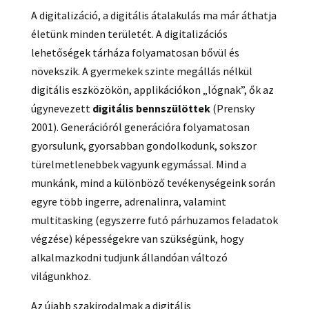
A digitalizáció, a digitális átalakulás ma már áthatja
életünk minden területét. A digitalizációs
lehetőségek tárháza folyamatosan bővül és
növekszik. A gyermekek szinte megállás nélkül
digitális eszközökön, applikációkon „lógnak”, ők az
úgynevezett
digitális bennszülöttek
(Prensky
2001). Generációról generációra folyamatosan
gyorsulunk, gyorsabban gondolkodunk, sokszor
türelmetlenebbek vagyunk egymással. Mind a
munkánk, mind a különböző tevékenységeink során
egyre több ingerre, adrenalinra, valamint
multitasking (egyszerre futó párhuzamos feladatok
végzése) képességekre van szükségünk, hogy
alkalmazkodni tudjunk állandóan változó
világunkhoz.
Az újabb szakirodalmak a digitális