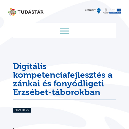
Skip
to
content
Digitális
kompetenciafejlesztés a
zánkai és fonyódligeti
Erzsébet-táborokban
2021.01.27.