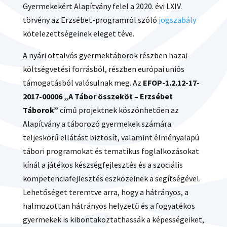
Gyermekekért Alapítvány felel a 2020. évi LXIV.
törvény az Erzsébet-programról szóló
jogszabály
kötelezettségeinek eleget téve.
A nyári ottalvós gyermektáborok részben hazai
költségvetési forrásból, részben európai uniós
támogatásból valósulnak meg. Az
EFOP-1.2.12-17-
2017-00006 „A Tábor összeköt – Erzsébet
Táborok”
című projektnek köszönhetően az
Alapítvány a táborozó gyermekek számára
teljeskörű ellátást biztosít, valamint élményalapú
tábori programokat és tematikus foglalkozásokat
kínál a játékos készségfejlesztés és a szociális
kompetenciafejlesztés eszközeinek a segítségével.
Lehetőséget teremtve arra, hogy a hátrányos, a
halmozottan hátrányos helyzetű és a fogyatékos
gyermekek is kibontakoztathassák a képességeiket,