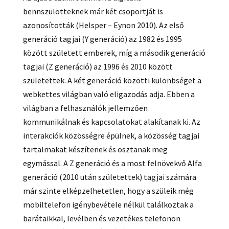
bennszülötteknek már két csoportját is
azonosították (Helsper – Eynon 2010). Az első
generáció tagjai (Y generáció) az 1982 és 1995
között született emberek, míg a második generáció
tagjai (Z generáció) az 1996 és 2010 között
születettek. A két generáció közötti különbséget a
webkettes világban való eligazodás adja. Ebben a
világban a felhasználók jellemzően
kommunikálnak és kapcsolatokat alakítanak ki. Az
interakciók közösségre épülnek, a közösség tagjai
tartalmakat készítenek és osztanak meg
egymással. A Z generáció és a most felnövekvő Alfa
generáció (2010 után születettek) tagjai számára
már szinte elképzelhetetlen, hogy a szüleik még
mobiltelefon igénybevétele nélkül találkoztak a
barátaikkal, levélben és vezetékes telefonon